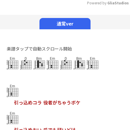
Powered by 
GliaStudios
Mute
通常ver
楽譜タップで自動スクロール開始
Em
D
Bm
Em
D
Bm
Em
Em
引
っ
込
め
コ
ラ
役
者
が
ち
ゃ
う
ボ
ケ
Em
引
っ
込
め
お
い
爪
で
も
研
い
ど
け