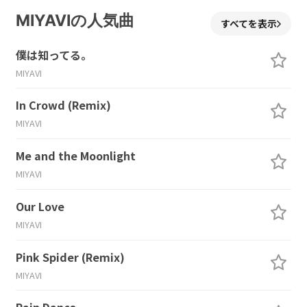
MIYAVIの人気曲
すべてを表示
僕は知ってる。
MIYAVI
In Crowd (Remix)
MIYAVI
Me and the Moonlight
MIYAVI
Our Love
MIYAVI
Pink Spider (Remix)
MIYAVI