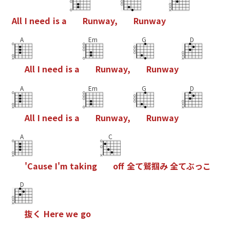
A
l
l
I
n
e
e
d
i
s
a
R
u
n
w
a
y
,
R
u
n
w
a
y
A
Em
G
D
A
l
l
I
n
e
e
d
i
s
a
R
u
n
w
a
y
,
R
u
n
w
a
y
A
Em
G
D
A
l
l
I
n
e
e
d
i
s
a
R
u
n
w
a
y
,
R
u
n
w
a
y
A
C
'
C
a
u
s
e
I
'
m
t
a
k
i
n
g
o
f
全
て
鷲
掴
み
全
て
ぶ
っ
こ
D
抜
く
H
e
r
e
w
e
g
o