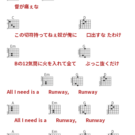
督
が
痛
ぇ
な
C
D
こ
の
切
符
持
っ
て
ね
ぇ
奴
が
俺
に
口
出
す
な
た
わ
け
Em
G
B
の
1
2
気
筒
に
火
を
入
れ
て
全
て
ぶ
っ
こ
抜
く
だ
け
Em
G
D
A
l
l
I
n
e
e
d
i
s
a
R
u
n
w
a
y
,
R
u
n
w
a
y
A
Em
G
D
A
l
l
I
n
e
e
d
i
s
a
R
u
n
w
a
y
,
R
u
n
w
a
y
A
Em
G
D