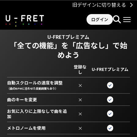
旧デザインに切り替える
ログイン
U-FRETプレミアム
「全ての機能」を
「広告なし」で始
めよう
登録な
U-FRETプレミアム
し
自動スクロールの速度を調整
×
（曲のBPMに合わせた自動調整もあり）
曲のキーを変更
×
お気に入りに上限なしで曲を追
×
加
メトロノームを使用
×