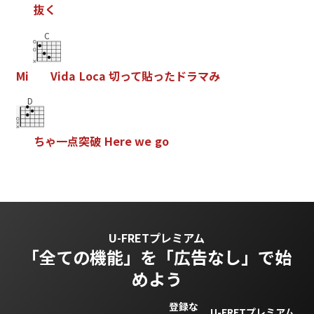
抜
く
C
M
i
V
i
d
a
L
o
c
a
切
っ
て
貼
っ
た
ド
ラ
マ
み
D
ち
ゃ
一
点
突
破
H
e
r
e
w
e
g
o
U-FRETプレミアム
「全ての機能」を
「広告なし」で始
めよう
登録な
U-FRETプレミアム