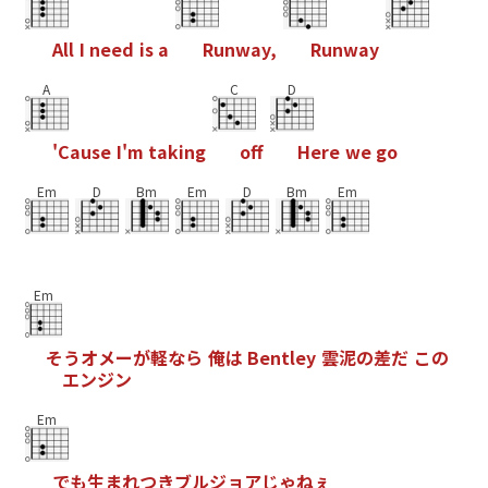
A
l
l
I
n
e
e
d
i
s
a
R
u
n
w
a
y
,
R
u
n
w
a
y
A
C
D
'
C
a
u
s
e
I
'
m
t
a
k
i
n
g
o
f
H
e
r
e
w
e
g
o
Em
D
Bm
Em
D
Bm
Em
Em
そ
う
オ
メ
ー
が
軽
な
ら
俺
は
B
e
n
t
l
e
y
雲
泥
の
差
だ
こ
の
エ
ン
ジ
ン
Em
で
も
生
ま
れ
つ
き
ブ
ル
ジ
ョ
ア
じ
ゃ
ね
ぇ