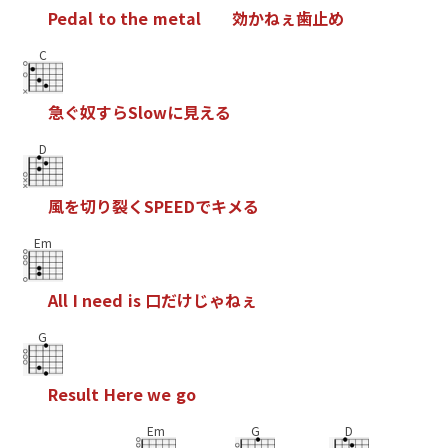
P
e
d
a
l
t
o
t
h
e
m
e
t
a
l
効
か
ね
ぇ
歯
止
め
C
急
ぐ
奴
す
ら
S
l
o
w
に
見
え
る
D
風
を
切
り
裂
く
S
P
E
E
D
で
キ
メ
る
Em
A
l
l
I
n
e
e
d
i
s
口
だ
け
じ
ゃ
ね
ぇ
G
R
e
s
u
l
t
H
e
r
e
w
e
g
o
Em
G
D