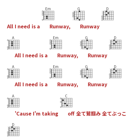
Em
G
D
A
l
l
I
n
e
e
d
i
s
a
R
u
n
w
a
y
,
R
u
n
w
a
y
A
Em
G
D
A
l
l
I
n
e
e
d
i
s
a
R
u
n
w
a
y
,
R
u
n
w
a
y
A
Em
G
D
A
l
l
I
n
e
e
d
i
s
a
R
u
n
w
a
y
,
R
u
n
w
a
y
A
C
'
C
a
u
s
e
I
'
m
t
a
k
i
n
g
o
f
全
て
鷲
掴
み
全
て
ぶ
っ
こ
D