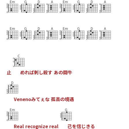
Em
G
D
A
Em
G
D
A
Em
G
D
A
Em
G
D
A
C
止
め
れ
ば
刺
し
殺
す
あ
の
闘
牛
D
V
e
n
e
n
o
み
て
ぇ
な
孤
高
の
境
遇
Em
G
R
e
a
l
r
e
c
o
g
n
i
z
e
r
e
a
l
己
を
信
じ
き
る