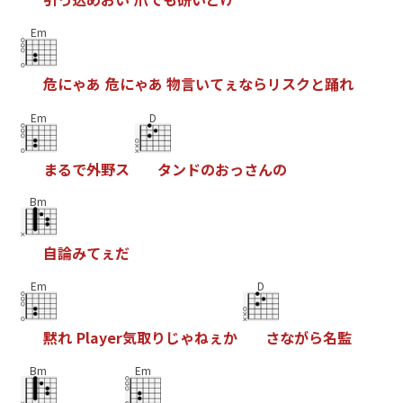
Em
危
に
ゃ
あ
危
に
ゃ
あ
物
言
い
て
ぇ
な
ら
リ
ス
ク
と
踊
れ
Em
D
ま
る
で
外
野
ス
タ
ン
ド
の
お
っ
さ
ん
の
Bm
自
論
み
て
ぇ
だ
Em
D
黙
れ
P
l
a
y
e
r
気
取
り
じ
ゃ
ね
ぇ
か
さ
な
が
ら
名
監
Bm
Em