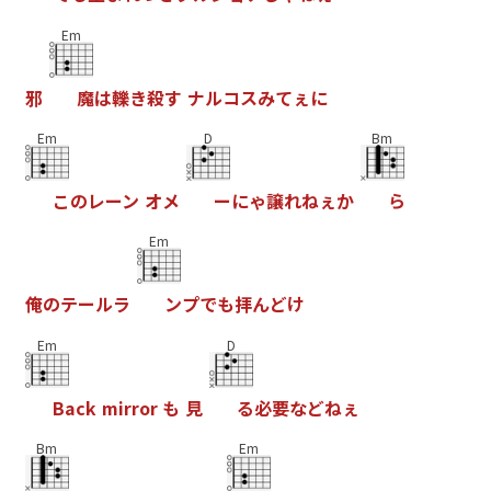
Em
邪
魔
は
轢
き
殺
す
ナ
ル
コ
ス
み
て
ぇ
に
Em
D
Bm
こ
の
レ
ー
ン
オ
メ
ー
に
ゃ
譲
れ
ね
ぇ
か
ら
Em
俺
の
テ
ー
ル
ラ
ン
プ
で
も
拝
ん
ど
け
Em
D
B
a
c
k
m
i
r
r
o
r
も
見
る
必
要
な
ど
ね
ぇ
Bm
Em