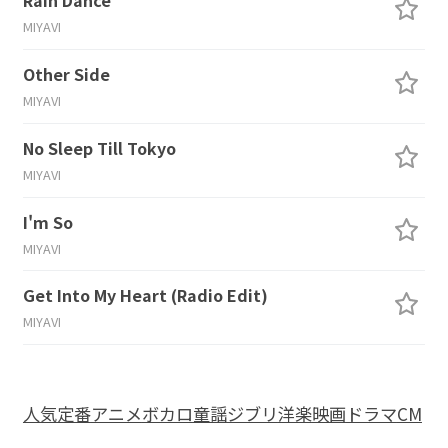
Rain Dance
MIYAVI
Other Side
MIYAVI
No Sleep Till Tokyo
MIYAVI
I'm So
MIYAVI
Get Into My Heart (Radio Edit)
MIYAVI
人気
定番
アニメ
ボカロ
童謡
ジブリ
洋楽
映画
ドラマ
CM