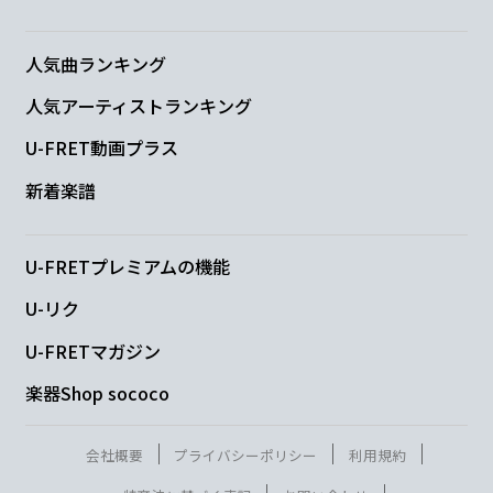
A
E
桜の花びら
散るたびに
人気曲ランキング
人気アーティストランキング
F#m
C#m
U-FRET動画プラス
届かぬ思いが
また一つ
新着楽譜
D
A
F#m
U-FRETプレミアムの機能
涙と笑顔に
消されて
く
U-リク
Bm
B
E
U-FRETマガジン
そしてま
た大人
になった
楽器Shop sococo
A
E
会社概要
プライバシーポリシー
利用規約
追いかけるだけの
悲しみは