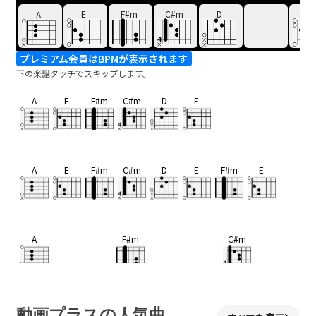
E
F#m
C#m
D
E
A
プレミアム会員はBPMが表示されます
下の楽譜タッチでスキップします。
A
E
F#m
C#m
D
E
A
E
F#m
C#m
D
E
F#m
E
A
F#m
C#m
名もない花には
名前をつけましょ
う
D
E
動画プラスの人気曲