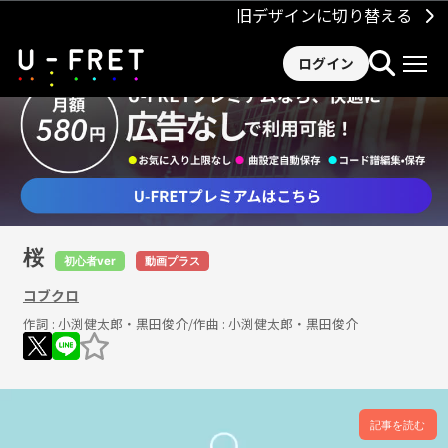
旧デザインに切り替える
ログイン
桜
初心者ver
動画プラス
コブクロ
作詞 :
小渕健太郎・黒田俊介
/作曲 :
小渕健太郎・黒田俊介
記事を読む