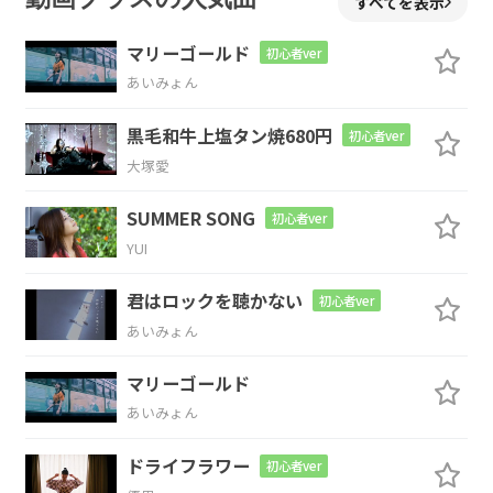
すべてを表示
こ
の世に一つし
かない
マリーゴールド
初心者ver
あいみょん
A
F#m
C#m
黒毛和牛上塩タン焼680円
初心者ver
冬の寒さに打
ちひしがれないよう
に
大塚愛
D
E
SUMMER SONG
初心者ver
YUI
誰かの声
で
君はロックを聴かない
初心者ver
D
E
A
E
あいみょん
また起きあが
れるよ
うに
マリーゴールド
あいみょん
A
F#m
C#m
ドライフラワー
初心者ver
土の中で眠
る命のかたま
り