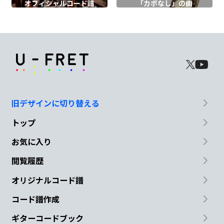
オフィシャル
コード譜
「カポなし」の曲
で・・・
F
C
実のならない花
も
F
G
F
E
Am
G
旧デザインに切り替える
つぼみ
のま
ま
散
る
花
も
トップ
F
Em
Am
お気に入り
あなたと誰かの
これから
を
閲覧履歴
F
E
D
E
オリジナルコード譜
コード譜作成
春
の風をあび
て見
て
る
ギターコードブック