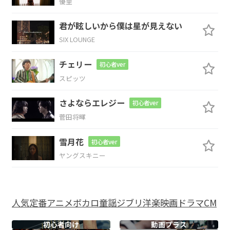
優里
D
E
君が眩しいから僕は星が見えない
SIX LOUNGE
ア
スファルト押し
のけて
チェリー
初心者ver
A
スピッツ
会うたびにいつも
さよならエレジー
初心者ver
菅田将暉
G#m7-5
C#
F#m
雪月花
初心者ver
会えない
時のさ
みしさ
ヤングスキニー
D
E
D
E
わけあう２
人
太陽と
月のよう
人気
定番
アニメ
ボカロ
童謡
ジブリ
洋楽
映画
ドラマ
CM
A
初心者向け
動画プラス