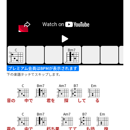
C
Bm7
プレミアム会員はBPMが表示されます
下の楽譜タッチでスキップします。
C
Bm7
Am7
B7
Em
音の
中で
君を
探
して
る
C
Bm7
Am7
B7
Em
霧の
中で
朽ち果
てて
も彷
徨