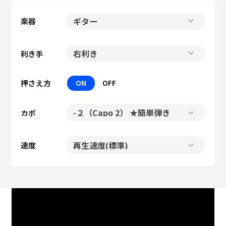
楽器
利き手
押さえ方
ON
OFF
カポ
速度