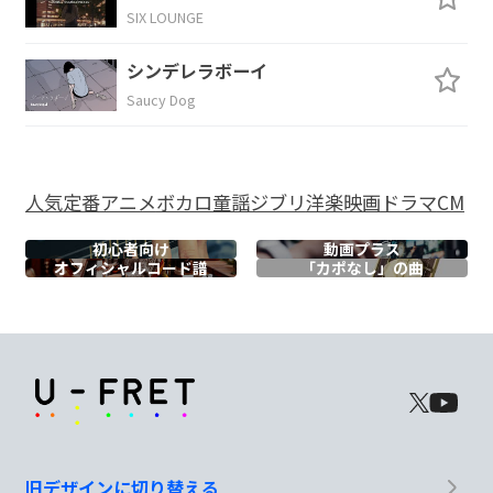
刻
む
一粒
の
永
遠を
SIX LOUNGE
C
Bm7
Am7
B7
Em
シンデレラボーイ
Saucy Dog
C
Bm7
Am7
B7
Em
G
人気
定番
アニメ
ボカロ
童謡
ジブリ
洋楽
映画
ドラマ
CM
初心者向け
動画プラス
オフィシャル
コード譜
「カポなし」の曲
C
Bm7
Am7
B7
Em
C
Bm7
Em
Am7
D
旧デザインに切り替える
C
Bm7