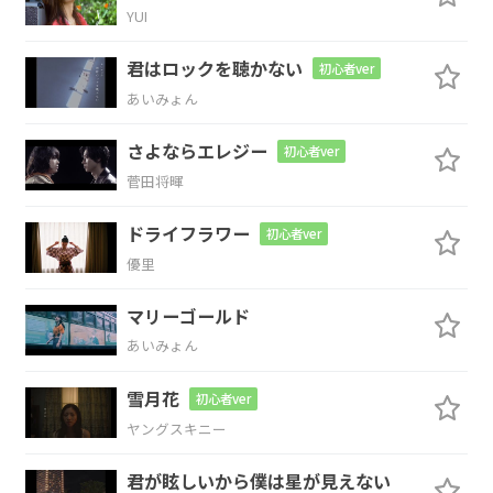
波の
中で
笑
いなが
ら
漂
YUI
君はロックを聴かない
初心者ver
う
あいみょん
G
C
Bm7
Am7
B7
Em
さよならエレジー
初心者ver
菅田将暉
今の
中で
君
を愛
して
る
ドライフラワー
G
初心者ver
優里
マリーゴールド
C
Bm7
Em
Am7
D
G
あいみょん
刻
む
一拍
の
永
遠
を
雪月花
初心者ver
ヤングスキニー
C
Bm7
Em
Am7
D
G
君が眩しいから僕は星が見えない