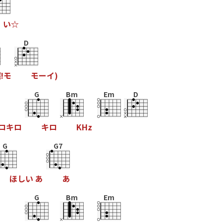
い
☆
D
超
!
モ
モ
ー
イ
)
G
Bm
Em
D
ロ
キ
ロ
キ
ロ
K
H
z
G
G7
ほ
し
い
あ
あ
G
Bm
Em