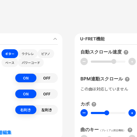
U-FRET機能
自動スクロール速度
ギター
ウクレレ
ピアノ
ー
+
ベース
パワーコード
ON
OFF
BPM連動スクロール
この曲は対応していません
ON
OFF
カポ
右利き
左利き
ー
+
曲のキー
（プレミアム限定機能）
譜編集