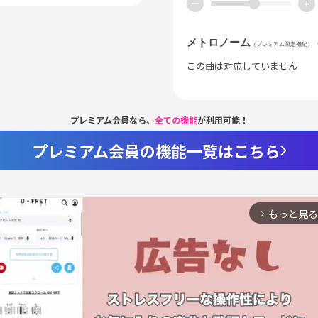
ー
+
メトロノーム
（プレミアム限定機能）
この曲は対応していません
プレミアム会員なら、
全ての機能
が利用可能！
プレミアム会員の機能一覧はこちら
もっと見る
arrow_forward_ios