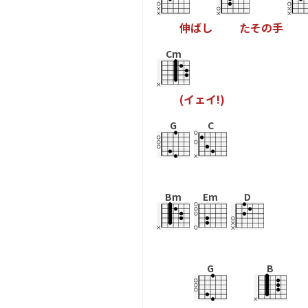
伸
ば
し
た
そ
の
手
Cm
(
イ
ェ
イ
!
)
G
C
Bm
Em
D
G
B