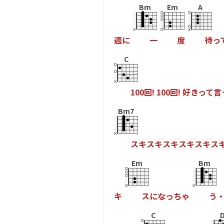
Bm
Em
A
週
に
一
度
待
っ
C
1
0
0
回
!
1
0
0
回
!
好
き
っ
て
言
Bm7
ス
キ
ス
キ
ス
キ
ス
キ
ス
キ
ス
Em
Bm
キ
ス
に
な
っ
ち
ゃ
う
C