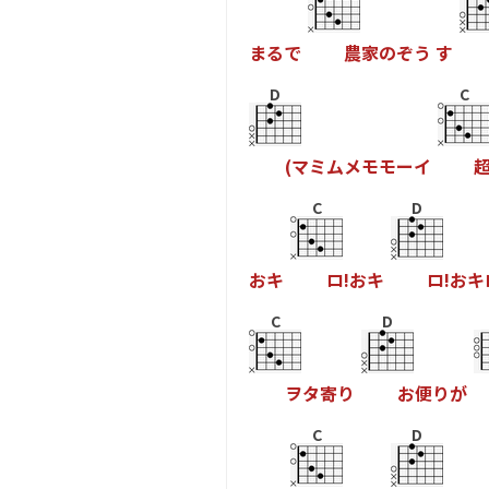
ま
る
で
農
家
の
ぞ
う
す
D
C
(
マ
ミ
ム
メ
モ
モ
ー
イ
C
D
お
キ
ロ
!
お
キ
ロ
!
お
キ
C
D
ヲ
タ
寄
り
お
便
り
が
C
D