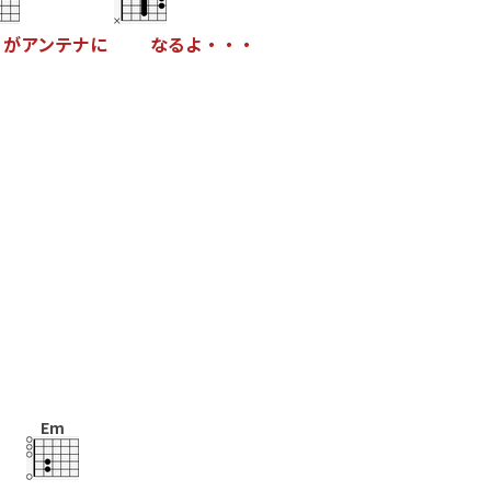
が
ア
ン
テ
ナ
に
な
る
よ
・
・
・
Em