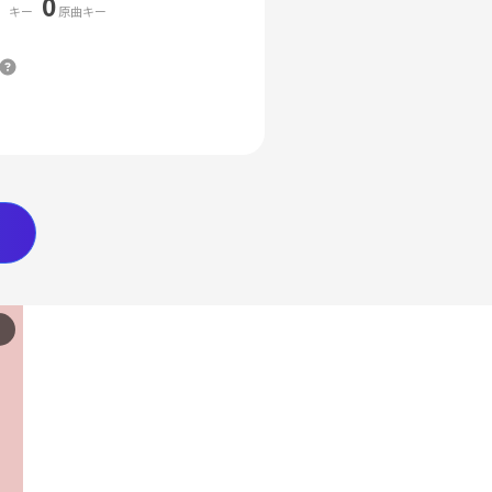
0
キー
原曲キー