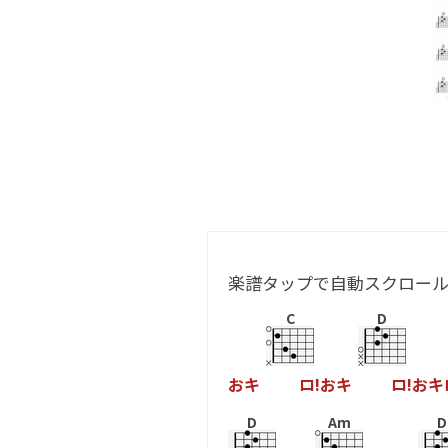
楽譜タップで自動スクロー
C
D
お
キ
ロ
!
お
キ
ロ
!
お
キ
D
Am
D