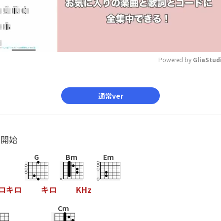
Powered by 
GliaStud
Mute
通常ver
ル開始
G
Bm
Em
ロ
キ
ロ
キ
ロ
K
H
z
Cm