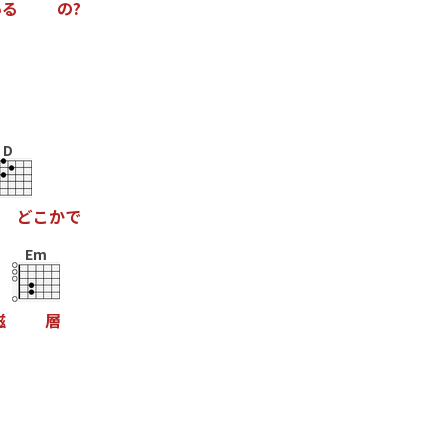
い
る
の
?
D
ど
こ
か
で
Em
磁
層