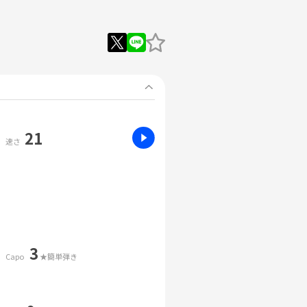
21
速さ
3
Capo
★簡単弾き