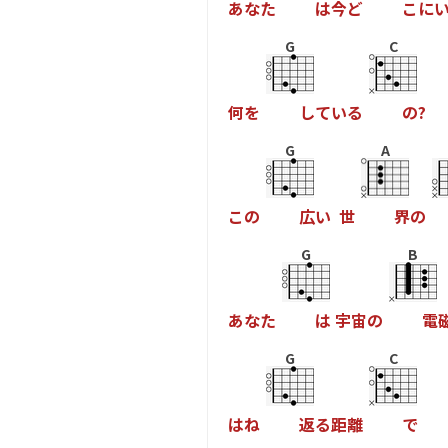
あ
な
た
は
今
ど
こ
に
G
C
何
を
し
て
い
る
の
?
G
A
こ
の
広
い
世
界
の
G
B
あ
な
た
は
宇
宙
の
電
G
C
は
ね
返
る
距
離
で