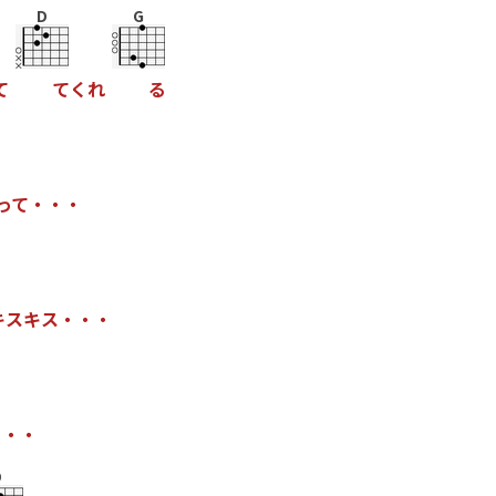
D
G
て
て
く
れ
る
っ
て
・
・
・
キ
ス
キ
ス
・
・
・
・
・
・
D