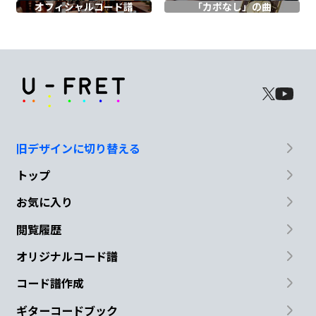
オフィシャル
コード譜
「カポなし」の曲
Em
C
D
と
唱えても眠れず
昼が過
ぎてた
G
C
Em
ひ
とりの時
間も
君のことばかりで
旧デザインに切り替える
C
D
Em
D
トップ
ふたりみ
たい
だって苦
笑い
お気に入り
G
閲覧履歴
明日が
怖い
オリジナルコード譜
コード譜作成
Asus4
A
ギターコードブック