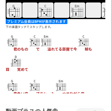
G
C
Em
C
プレミアム会員はBPMが表示されます
下の楽譜タッチでスキップします。
G
C
Em
C
君のもの
で
溢れてる部屋で今
朝も
D
目
覚めて
G
C
Em
黄色い歯
ブラシ み
つめながら歯
C
D