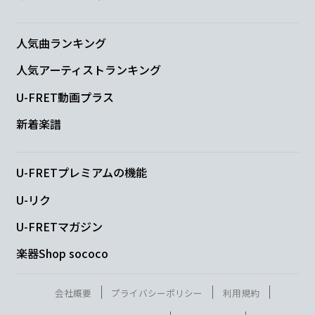
こういう弱気な
所も不安にさせ
たんだね
C
D
G
Em
人気曲ランキング
人気アーティストランキング
ふた
りを繋
ぐ赤
い糸が
U-FRET動画プラス
Am
Bm
C
Cm
新着楽譜
ちぎ
れてしま
う音が
きこえ
た
U-FRETプレミアムの機能
C
D
G
Em
U-リク
新
しい誰か
に出会
うため
の
U-FRETマガジン
Am
Bm
C
Cm
楽器Shop sococo
もの
に変わっ
てゆく
気がし
た
会社概要
プライバシーポリシー
利用規約
Am
Bm
C