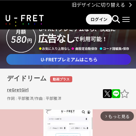
旧デザインに切り替える
ログイン
デイドリーム
動画プラス
reGretGirl
作詞 :
平部雅洋
/作曲 :
平部雅洋
もっと見る
arrow_forward_ios