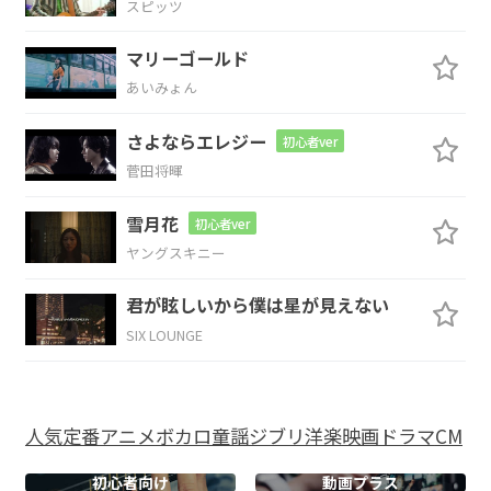
スピッツ
今
日はもう
休んでし
まおう
マリーゴールド
あいみょん
C
D
さよならエレジー
初心者ver
ってまた布
団に
入る
菅田将暉
G
C
Em
C
雪月花
初心者ver
ヤングスキニー
枕にはま
だ
君の髪の匂い
が優し
D
君が眩しいから僕は星が見えない
SIX LOUNGE
かった
G
C
人気
定番
アニメ
ボカロ
童謡
ジブリ
洋楽
映画
ドラマ
CM
夢ならい
いのに
初心者向け
動画プラス