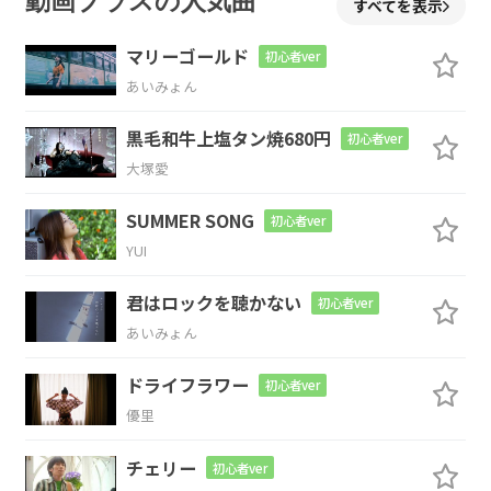
動画プラスの人気曲
すべてを表示
を
磨く
マリーゴールド
初心者ver
G
C
Em
C
D
あいみょん
あぁ そう
か
黒毛和牛上塩タン焼680円
初心者ver
大塚愛
G
C
Em
C
D
SUMMER SONG
初心者ver
もう
全部
夢じゃな
かっ
たん
YUI
G
君はロックを聴かない
初心者ver
だ
あいみょん
D
Em
ドライフラワー
初心者ver
優里
チェリー
初心者ver
G
C
Em