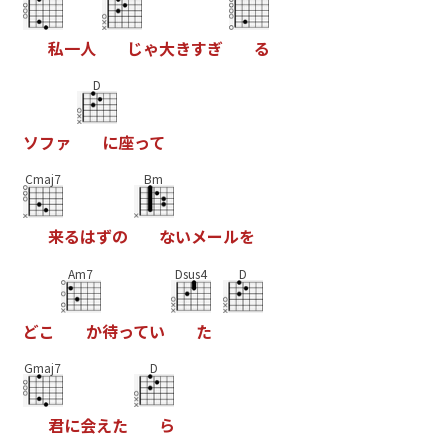
私
一
人
じ
ゃ
大
き
す
ぎ
る
D
ソ
フ
ァ
に
座
っ
て
Cmaj7
Bm
来
る
は
ず
の
な
い
メ
ー
ル
を
Am7
Dsus4
D
ど
こ
か
待
っ
て
い
た
Gmaj7
D
君
に
会
え
た
ら