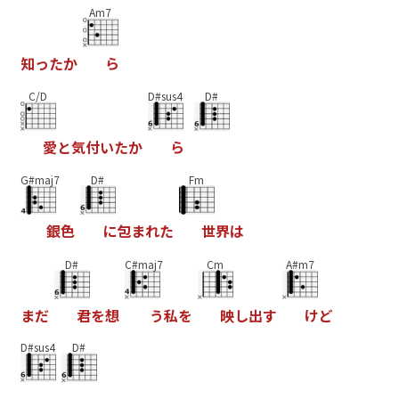
Am7
知
っ
た
か
ら
C/D
D#sus4
D#
愛
と
気
付
い
た
か
ら
G#maj7
D#
Fm
銀
色
に
包
ま
れ
た
世
界
は
D#
C#maj7
Cm
A#m7
ま
だ
君
を
想
う
私
を
映
し
出
す
け
ど
D#sus4
D#