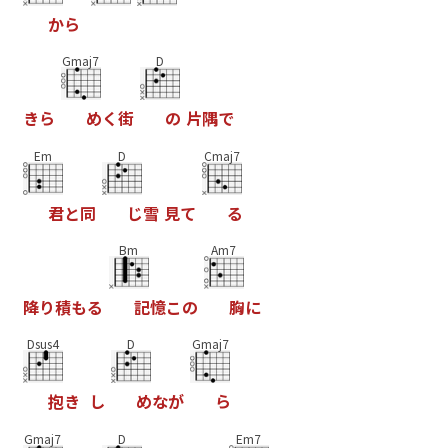
か
ら
Gmaj7
D
き
ら
め
く
街
の
片
隅
で
Em
D
Cmaj7
君
と
同
じ
雪
見
て
る
Bm
Am7
降
り
積
も
る
記
憶
こ
の
胸
に
Dsus4
D
Gmaj7
抱
き
し
め
な
が
ら
Gmaj7
D
Em7