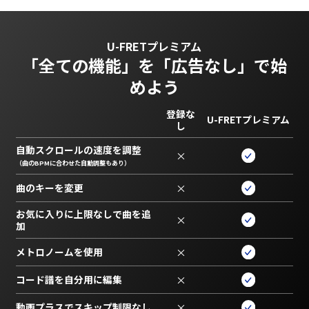
U-FRETプレミアム
「全ての機能」を
「広告なし」で始
めよう
登録な
U-FRETプレミアム
し
自動スクロールの速度を調整
×
（曲のBPMに合わせた自動調整もあり）
曲のキーを変更
×
お気に入りに上限なしで曲を追
×
加
メトロノームを使用
×
コード譜を自分用に編集
×
動画プラスでスキップ制限なし
×