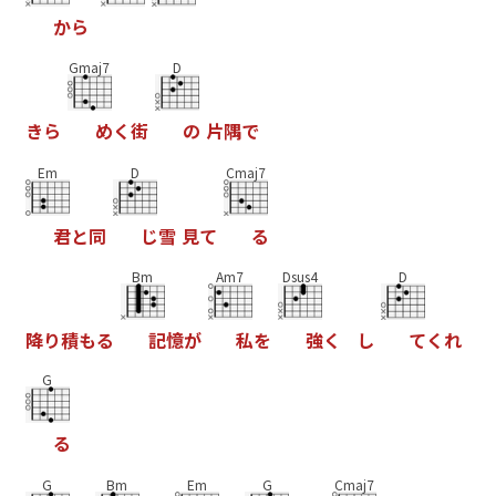
か
ら
Gmaj7
D
き
ら
め
く
街
の
片
隅
で
Em
D
Cmaj7
君
と
同
じ
雪
見
て
る
Bm
Am7
Dsus4
D
降
り
積
も
る
記
憶
が
私
を
強
く
し
て
く
れ
G
る
G
Bm
Em
G
Cmaj7