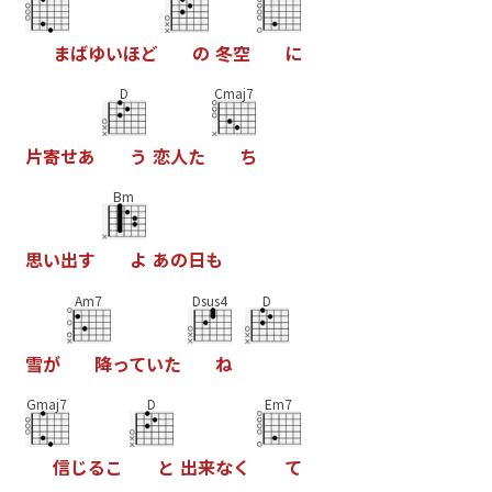
ま
ば
ゆ
い
ほ
ど
の
冬
空
に
D
Cmaj7
片
寄
せ
あ
う
恋
人
た
ち
Bm
思
い
出
す
よ
あ
の
日
も
Am7
Dsus4
D
雪
が
降
っ
て
い
た
ね
Gmaj7
D
Em7
信
じ
る
こ
と
出
来
な
く
て