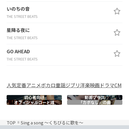
いのちの音
THE STREET BEATS
星降る夜に
THE STREET BEATS
GO AHEAD
THE STREET BEATS
人気
定番
アニメ
ボカロ
童謡
ジブリ
洋楽
映画
ドラマ
CM
初心者向け
動画プラス
オフィシャル
コード譜
「カポなし」の曲
TOP
Sing a song ～くちびるに歌を～