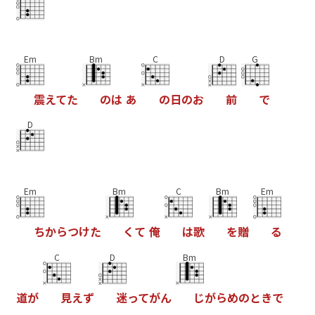
Em
Bm
C
D
G
震
え
て
た
の
は
あ
の
日
の
お
前
で
D
Em
Bm
C
Bm
Em
ち
か
ら
つ
け
た
く
て
俺
は
歌
を
贈
る
C
D
Bm
道
が
見
え
ず
迷
っ
て
が
ん
じ
が
ら
め
の
と
き
で