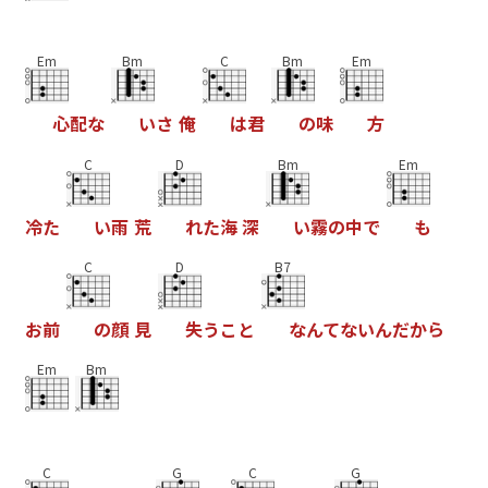
Em
Bm
C
Bm
Em
心
配
な
い
さ
俺
は
君
の
味
方
C
D
Bm
Em
冷
た
い
雨
荒
れ
た
海
深
い
霧
の
中
で
も
C
D
B7
お
前
の
顔
見
失
う
こ
と
な
ん
て
な
い
ん
だ
か
ら
Em
Bm
C
G
C
G