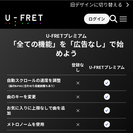
旧デザインに切り替える
ログイン
U-FRETプレミアム
「全ての機能」を
「広告なし」で始
めよう
登録な
U-FRETプレミアム
し
自動スクロールの速度を調整
×
（曲のBPMに合わせた自動調整もあり）
曲のキーを変更
×
お気に入りに上限なしで曲を追
×
加
メトロノームを使用
×