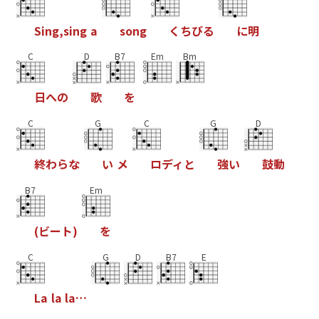
S
i
n
g
,
s
i
n
g
a
s
o
n
g
く
ち
び
る
に
明
C
D
B7
Em
Bm
日
へ
の
歌
を
C
G
C
G
D
終
わ
ら
な
い
メ
ロ
デ
ィ
と
強
い
鼓
動
B7
Em
(
ビ
ー
ト
)
を
C
G
D
B7
E
L
a
l
a
l
a
…