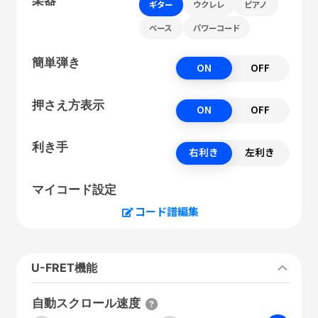
ギター
ウクレレ
ピアノ
ベース
パワーコード
簡単弾き
ON
OFF
押さえ方表示
ON
OFF
利き手
右利き
左利き
マイコード設定
コード譜編集
U-FRET機能
自動スクロール速度