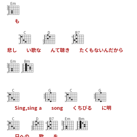
Em
も
C
D
B7
悲
し
い
歌
な
ん
て
聴
き
た
く
も
な
い
ん
だ
か
ら
Em
Bm
C
G
C
G
S
i
n
g
,
s
i
n
g
a
s
o
n
g
く
ち
び
る
に
明
C
D
B7
Em
Bm
日
へ
の
歌
を