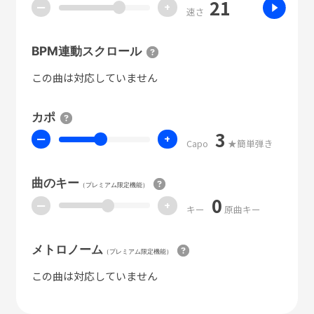
21
ー
+
速さ
BPM連動スクロール
この曲は対応していません
カポ
3
ー
+
Capo
★簡単弾き
曲のキー
（プレミアム限定機能）
0
ー
+
キー
原曲キー
メトロノーム
（プレミアム限定機能）
この曲は対応していません