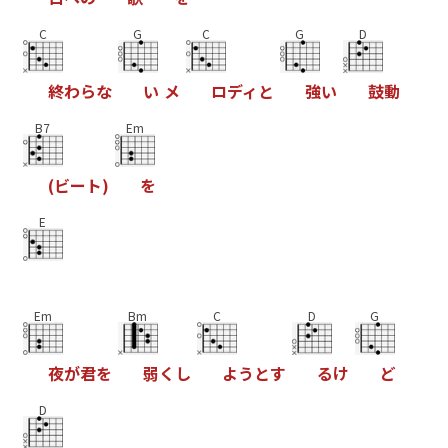
C
G
C
G
D
終
わ
ら
な
い
メ
ロ
デ
ィ
と
強
い
鼓
動
B7
Em
(
ビ
ー
ト
)
を
E
Em
Bm
C
D
G
夜
が
君
を
弱
く
し
よ
う
と
す
る
け
ど
D