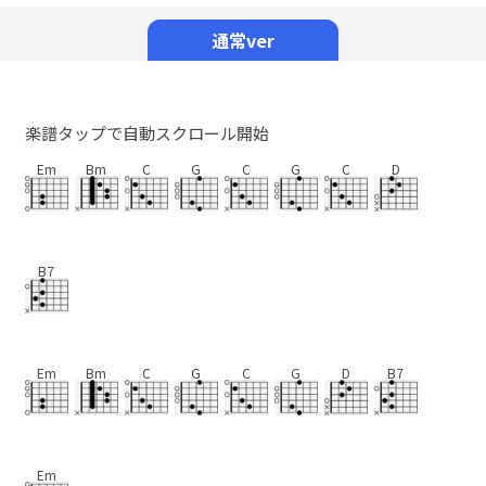
Mute
通常ver
楽譜タップで自動スクロール開始
Em
Bm
C
G
C
G
C
D
B7
Em
Bm
C
G
C
G
D
B7
Em