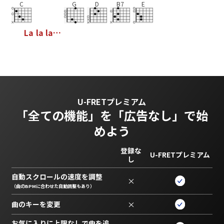
C
G
D
B7
E
L
a
l
a
l
a
…
U-FRETプレミアム
「全ての機能」を
「広告なし」で始
めよう
登録な
U-FRETプレミアム
し
自動スクロールの速度を調整
×
（曲のBPMに合わせた自動調整もあり）
曲のキーを変更
×
お気に入りに上限なしで曲を追