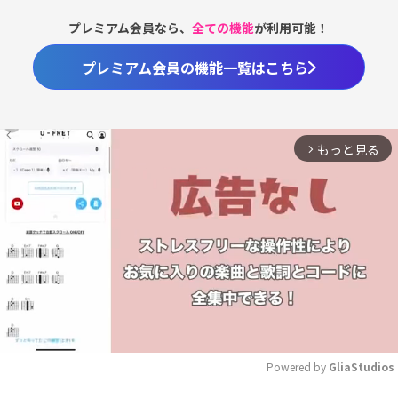
プレミアム会員なら、
全ての機能
が利用可能！
プレミアム会員の機能一覧はこちら
もっと見る
arrow_forward_ios
Powered by 
GliaStudios