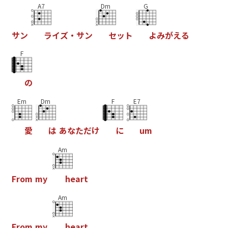
A7
Dm
G
サ
ン
ラ
イ
ズ
・
サ
ン
セ
ッ
ト
よ
み
が
え
る
F
の
Em
Dm
F
E7
愛
は
あ
な
た
だ
け
に
u
m
Am
F
r
o
m
m
y
h
e
a
r
t
Am
F
r
o
m
m
y
h
e
a
r
t