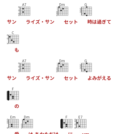
A7
Dm
G
サ
ン
ラ
イ
ズ
・
サ
ン
セ
ッ
ト
時
は
過
ぎ
て
C
も
A7
Dm
G
サ
ン
ラ
イ
ズ
・
サ
ン
セ
ッ
ト
よ
み
が
え
る
F
の
Em
Dm
F
E7
愛
は
あ
な
た
だ
け
に
u
m