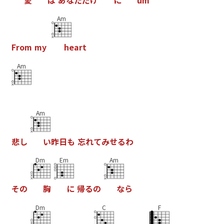
Am
F
r
o
m
m
y
h
e
a
r
t
Am
Am
悲
し
い
昨
日
も
忘
れ
て
み
せ
る
わ
Dm
Em
Am
そ
の
胸
に
帰
る
の
な
ら
Dm
C
F