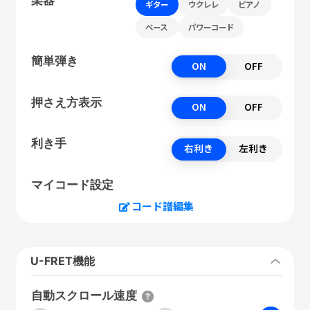
ギター
ウクレレ
ピアノ
ベース
パワーコード
簡単弾き
ON
OFF
押さえ方表示
ON
OFF
利き手
右利き
左利き
マイコード設定
コード譜編集
U-FRET機能
自動スクロール速度