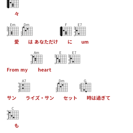
々
Em
Dm
F
E7
愛
は
あ
な
た
だ
け
に
u
m
Am
E
E7
F
r
o
m
m
y
h
e
a
r
t
A7
Dm
G
サ
ン
ラ
イ
ズ
・
サ
ン
セ
ッ
ト
時
は
過
ぎ
て
C
も