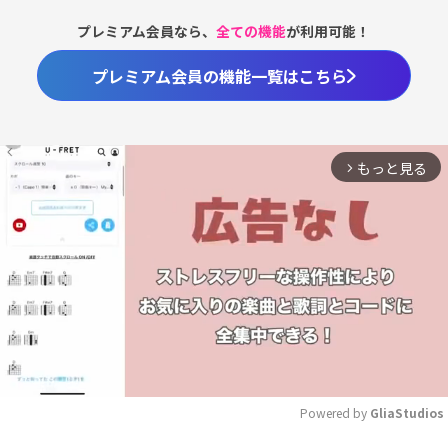
プレミアム会員なら、
全ての機能
が利用可能！
プレミアム会員の機能一覧はこちら
もっと見る
arrow_forward_ios
Powered by 
GliaStudios