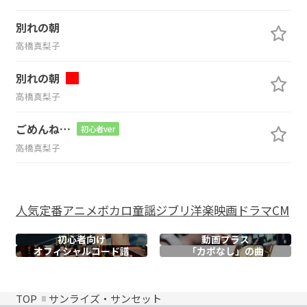
別れの朝
高橋真梨子
別れの朝
高橋真梨子
ごめんね…
初心者ver
高橋真梨子
人気
定番
アニメ
ボカロ
童謡
ジブリ
洋楽
映画
ドラマ
CM
初心者向け
動画プラス
オフィシャル
コード譜
「カポなし」の曲
TOP
サンライズ・サンセット