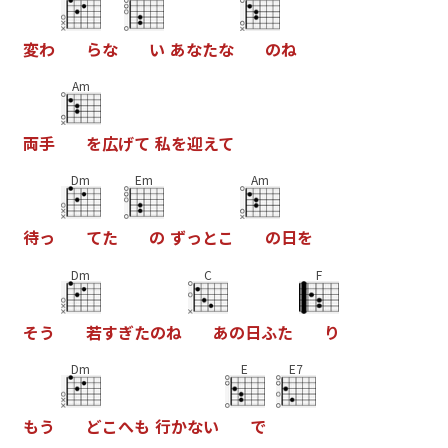
変
わ
ら
な
い
あ
な
た
な
の
ね
Am
両
手
を
広
げ
て
私
を
迎
え
て
Dm
Em
Am
待
っ
て
た
の
ず
っ
と
こ
の
日
を
Dm
C
F
そ
う
若
す
ぎ
た
の
ね
あ
の
日
ふ
た
り
Dm
E
E7
も
う
ど
こ
へ
も
行
か
な
い
で