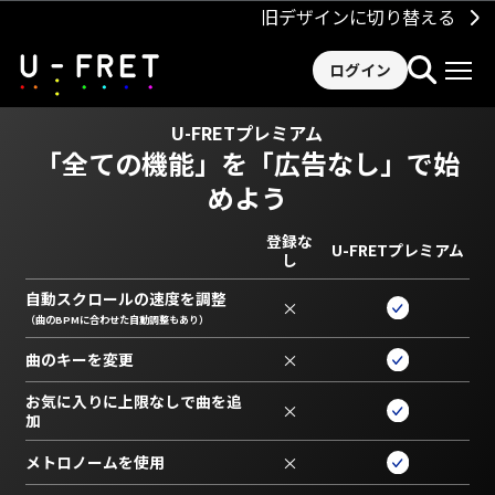
旧デザインに切り替える
ログイン
U-FRETプレミアム
「全ての機能」を
「広告なし」で始
めよう
登録な
U-FRETプレミアム
し
自動スクロールの速度を調整
×
（曲のBPMに合わせた自動調整もあり）
曲のキーを変更
×
お気に入りに上限なしで曲を追
×
加
メトロノームを使用
×