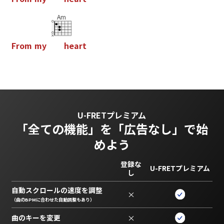
Am
F
r
o
m
m
y
h
e
a
r
t
U-FRETプレミアム
「全ての機能」を
「広告なし」で始
めよう
登録な
U-FRETプレミアム
し
自動スクロールの速度を調整
×
（曲のBPMに合わせた自動調整もあり）
曲のキーを変更
×