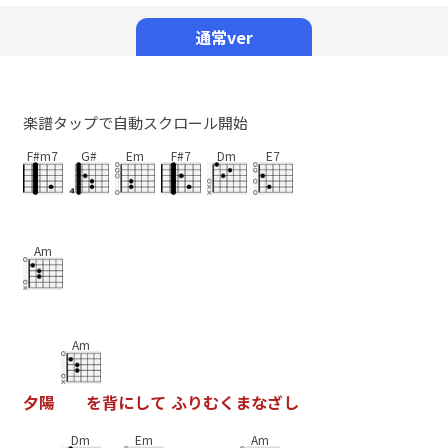
Mute
通常ver
楽譜タップで自動スクロール開始
F#m7
G#
Em
F#7
Dm
E7
Am
Am
夕
陽
を
背
に
し
て
ふ
り
む
く
ま
な
ざ
し
Dm
Em
Am