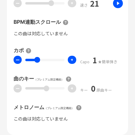
21
ー
+
速さ
BPM連動スクロール
この曲は対応していません
カポ
1
ー
+
Capo
★簡単弾き
曲のキー
（プレミアム限定機能）
0
ー
+
キー
原曲キー
メトロノーム
（プレミアム限定機能）
この曲は対応していません