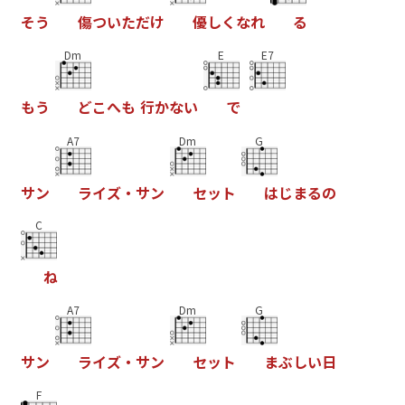
そ
う
傷
つ
い
た
だ
け
優
し
く
な
れ
る
Dm
E
E7
も
う
ど
こ
へ
も
行
か
な
い
で
A7
Dm
G
サ
ン
ラ
イ
ズ
・
サ
ン
セ
ッ
ト
は
じ
ま
る
の
C
ね
A7
Dm
G
サ
ン
ラ
イ
ズ
・
サ
ン
セ
ッ
ト
ま
ぶ
し
い
日
F