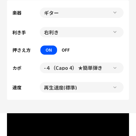
楽器
利き手
押さえ方
ON
OFF
カポ
速度