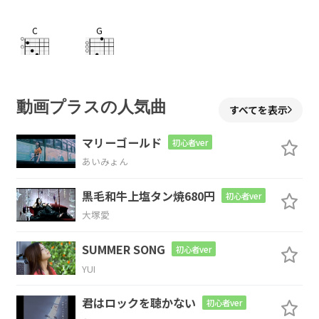
C
G
船に乗る
わけじゃなく
Am
Em7
動画プラスの人気曲
すべてを表示
だけ
ど僕は港
にいる
マリーゴールド
初心者ver
あいみょん
F
G
C
黒毛和牛上塩タン焼680円
初心者ver
知ら
ない人だらけの
隙間で 立ち
止ま
大塚愛
SUMMER SONG
初心者ver
る
YUI
C
G
君はロックを聴かない
初心者ver