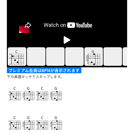
C
G
プレミアム会員はBPMが表示されます
下の楽譜タッチでスキップします。
C
G
C
G
C
G
C
G