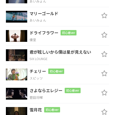
あいみょん
遠くに旅
立った君に
マリーゴールド
Am
Em7
あいみょん
届
けたい言葉
集めて
ドライフラワー
初心者ver
優里
F
G
C
君が眩しいから僕は星が見えない
縫い
合わせてできた
歌ひとつ
携えて
SIX LOUNGE
F
Em7
G#dim
チェリー
初心者ver
汚れて
る野良猫にも いつしか
優
しく
スピッツ
Am
さよならエレジー
初心者ver
菅田将暉
なる
ユニバース
雪月花
初心者ver
F
Em7
G#dim