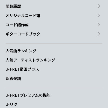
閲覧履歴
オリジナルコード譜
C
G
Am
コード譜作成
ギターコードブック
勇気が出ない
時もあり そし
て僕は港
Em7
人気曲ランキング
にいる
人気アーティストランキング
F
G
C
U-FRET動画プラス
新着楽譜
消え
そうな綿雲の
意味を
考える
C
G
Am
U-FRETプレミアムの機能
遠くに旅
立った君の 証拠
も徐々にぼ
U-リク