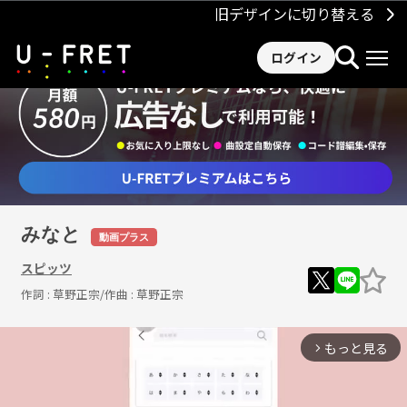
旧デザインに切り替える
ログイン
みなと
動画プラス
スピッツ
作詞 :
草野正宗
/作曲 :
草野正宗
もっと見る
arrow_forward_ios