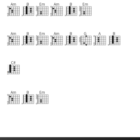
Am
B
Em
Am
B
Em
Am
B
Em
Am
B
G
A
B
C#
Am
B
Em