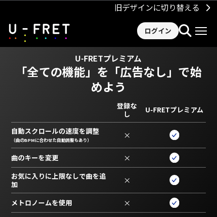
旧デザインに切り替える
ログイン
U-FRETプレミアム
「全ての機能」を
「広告なし」で始
めよう
登録な
U-FRETプレミアム
し
自動スクロールの速度を調整
×
（曲のBPMに合わせた自動調整もあり）
曲のキーを変更
×
お気に入りに上限なしで曲を追
×
加
メトロノームを使用
×