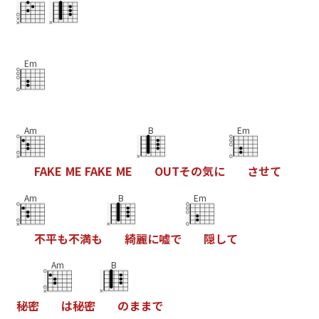
Em
Am
B
Em
F
A
K
E
M
E
F
A
K
E
M
E
O
U
T
そ
の
気
に
さ
せ
て
Am
B
Em
不
平
も
不
満
も
綺
麗
に
嘘
で
隠
し
て
Am
B
秘
密
は
秘
密
の
ま
ま
で