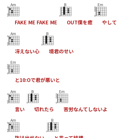
Am
B
Em
F
A
K
E
M
E
F
A
K
E
M
E
O
U
T
僕
を
癒
や
し
て
Am
B
冴
え
な
い
心
境
君
の
せ
い
Em
と
1
0
:
O
で
君
が
悪
い
と
Am
B
Em
言
い
切
れ
た
ら
苦
労
な
ん
て
し
な
い
よ
Am
B
抜
け
出
せ
な
い
と
言
っ
て
結
構