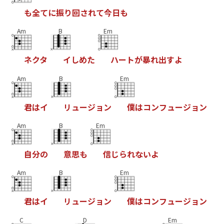
も
全
て
に
振
り
回
さ
れ
て
今
日
も
Am
B
Em
ネ
ク
タ
イ
し
め
た
ハ
ー
ト
が
暴
れ
出
す
よ
Am
B
Em
君
は
イ
リ
ュ
ー
ジ
ョ
ン
僕
は
コ
ン
フ
ュ
ー
ジ
ョ
ン
Am
B
Em
自
分
の
意
思
も
信
じ
ら
れ
な
い
よ
Am
B
Em
君
は
イ
リ
ュ
ー
ジ
ョ
ン
僕
は
コ
ン
フ
ュ
ー
ジ
ョ
ン
C
D
Em