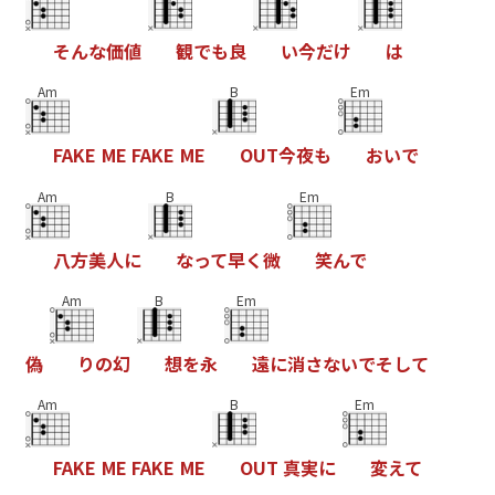
そ
ん
な
価
値
観
で
も
良
い
今
だ
け
は
Am
B
Em
F
A
K
E
M
E
F
A
K
E
M
E
O
U
T
今
夜
も
お
い
で
Am
B
Em
八
方
美
人
に
な
っ
て
早
く
微
笑
ん
で
Am
B
Em
偽
り
の
幻
想
を
永
遠
に
消
さ
な
い
で
そ
し
て
Am
B
Em
F
A
K
E
M
E
F
A
K
E
M
E
O
U
T
真
実
に
変
え
て