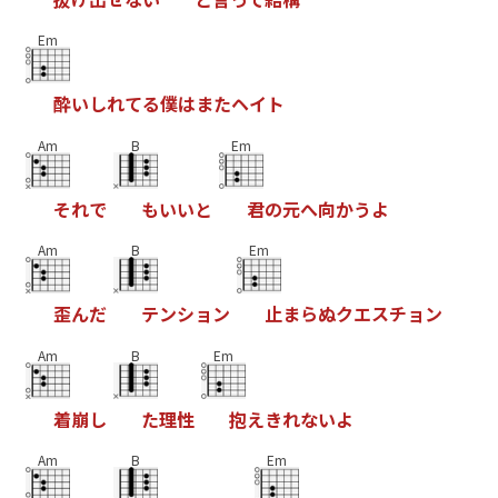
Em
酔
い
し
れ
て
る
僕
は
ま
た
ヘ
イ
ト
Am
B
Em
そ
れ
で
も
い
い
と
君
の
元
へ
向
か
う
よ
Am
B
Em
歪
ん
だ
テ
ン
シ
ョ
ン
止
ま
ら
ぬ
ク
エ
ス
チ
ョ
ン
Am
B
Em
着
崩
し
た
理
性
抱
え
き
れ
な
い
よ
Am
B
Em