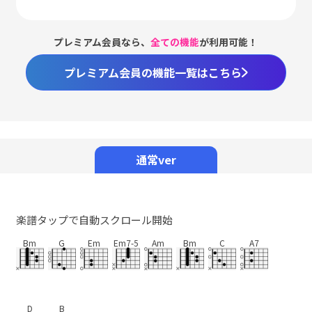
プレミアム会員なら、
全ての機能
が利用可能！
プレミアム会員の機能一覧はこちら
通常ver
楽譜タップで自動スクロール開始
Bm
G
Em
Em7-5
Am
Bm
C
A7
D
B