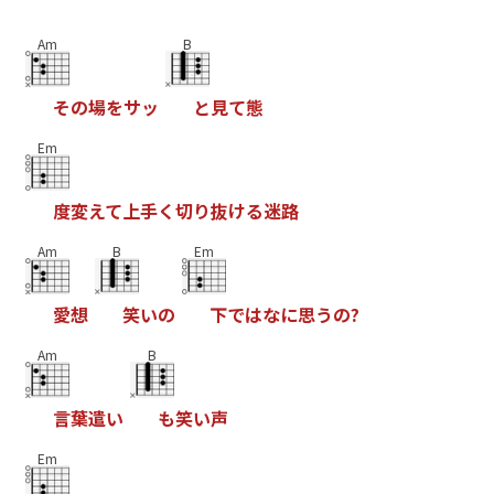
Am
B
そ
の
場
を
サ
ッ
と
見
て
態
Em
度
変
え
て
上
手
く
切
り
抜
け
る
迷
路
Am
B
Em
愛
想
笑
い
の
下
で
は
な
に
思
う
の
?
Am
B
言
葉
遣
い
も
笑
い
声
Em