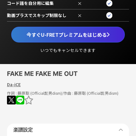
コード譜を自分用に編集
×
動画プラスでスキップ制限なし
×
今すぐU-FRETプレミアムをはじめる
いつでもキャンセルできます
FAKE ME FAKE ME OUT
Da-iCE
作詞 :
藤原聡 (Official髭男dism)
/作曲 :
藤原聡 (Official髭男dism)
楽譜設定