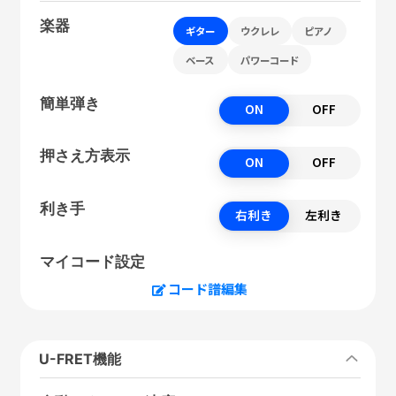
楽器
ギター
ウクレレ
ピアノ
ベース
パワーコード
簡単弾き
ON
OFF
押さえ方表示
ON
OFF
利き手
右利き
左利き
マイコード設定
コード譜編集
U-FRET機能