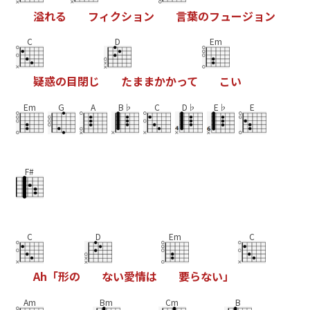
溢
れ
る
フ
ィ
ク
シ
ョ
ン
言
葉
の
フ
ュ
ー
ジ
ョ
ン
C
D
Em
疑
惑
の
目
閉
じ
た
ま
ま
か
か
っ
て
こ
い
Em
G
A
B♭
C
D♭
E♭
E
F#
C
D
Em
C
A
h
「
形
の
な
い
愛
情
は
要
ら
な
い
」
Am
Bm
Cm
B