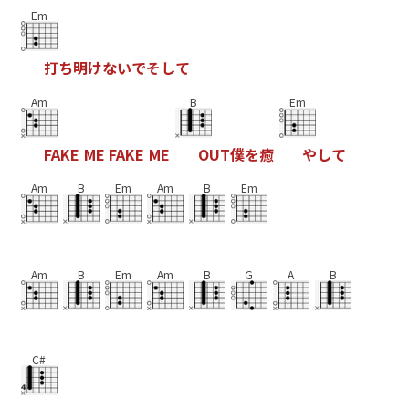
Em
打
ち
明
け
な
い
で
そ
し
て
Am
B
Em
F
A
K
E
M
E
F
A
K
E
M
E
O
U
T
僕
を
癒
や
し
て
Am
B
Em
Am
B
Em
Am
B
Em
Am
B
G
A
B
C#