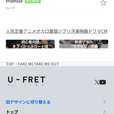
Promise
初心者ver
Da-iCE
人気
定番
アニメ
ボカロ
童謡
ジブリ
洋楽
映画
ドラマ
CM
初心者向け
動画プラス
オフィシャル
コード譜
「カポなし」の曲
TOP
FAKE ME FAKE ME OUT
旧デザインに切り替える
トップ