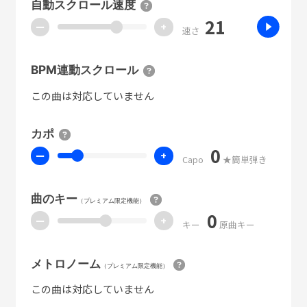
自動スクロール速度
21
ー
+
速さ
BPM連動スクロール
この曲は対応していません
カポ
0
ー
+
Capo
★簡単弾き
曲のキー
（プレミアム限定機能）
0
ー
+
キー
原曲キー
メトロノーム
（プレミアム限定機能）
この曲は対応していません