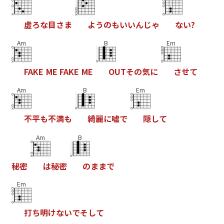
虚
ろ
な
目
さ
ま
よ
う
の
も
い
い
ん
じ
ゃ
な
い
?
Am
B
Em
F
A
K
E
M
E
F
A
K
E
M
E
O
U
T
そ
の
気
に
さ
せ
て
Am
B
Em
不
平
も
不
満
も
綺
麗
に
嘘
で
隠
し
て
Am
B
秘
密
は
秘
密
の
ま
ま
で
Em
打
ち
明
け
な
い
で
そ
し
て