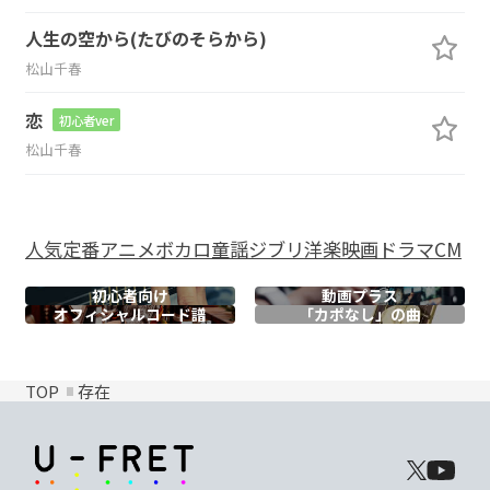
人生の空から(たびのそらから)
松山千春
恋
初心者ver
松山千春
人気
定番
アニメ
ボカロ
童謡
ジブリ
洋楽
映画
ドラマ
CM
初心者向け
動画プラス
オフィシャル
コード譜
「カポなし」の曲
TOP
存在