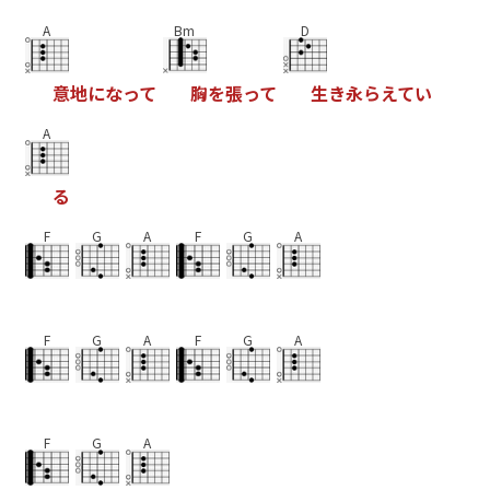
A
Bm
D
意
地
に
な
っ
て
胸
を
張
っ
て
生
き
永
ら
え
て
い
A
る
F
G
A
F
G
A
F
G
A
F
G
A
F
G
A