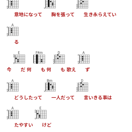
意
地
に
な
っ
て
胸
を
張
っ
て
生
き
永
ら
え
て
い
A
る
E
F#m
D
A
今
だ
何
も
何
も
歌
え
ず
A
Bm
D
ど
う
し
た
っ
て
一
人
だ
っ
て
言
い
き
る
事
は
A
E
た
や
す
い
け
ど