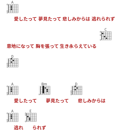
A
愛
し
た
っ
て
夢
見
た
っ
て
悲
し
み
か
ら
は
逃
れ
ら
れ
ず
C
意
地
に
な
っ
て
胸
を
張
っ
て
生
き
永
ら
え
て
い
る
D
A
Bm
D
愛
し
た
っ
て
夢
見
た
っ
て
悲
し
み
か
ら
は
A
E
逃
れ
ら
れ
ず