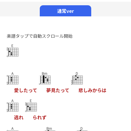
Mute
通常ver
楽譜タップで自動スクロール開始
E
A
Bm
D
愛
し
た
っ
て
夢
見
た
っ
て
悲
し
み
か
ら
は
A
E
逃
れ
ら
れ
ず
A
Bm
D