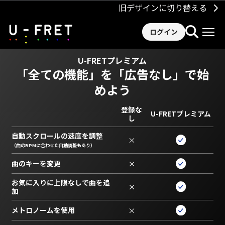
旧デザインに切り替える
ログイン
U-FRETプレミアム
「全ての機能」を
「広告なし」で始
めよう
登録な
U-FRETプレミアム
し
自動スクロールの速度を調整
×
（曲のBPMに合わせた自動調整もあり）
曲のキーを変更
×
お気に入りに上限なしで曲を追
×
加
メトロノームを使用
×