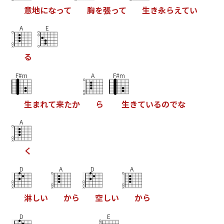
意
地
に
な
っ
て
胸
を
張
っ
て
生
き
永
ら
え
て
い
A
E
る
F#m
A
F#m
生
ま
れ
て
来
た
か
ら
生
き
て
い
る
の
で
な
A
く
D
A
D
A
淋
し
い
か
ら
空
し
い
か
ら
D
E