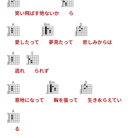
笑
い
飛
ば
す
他
な
い
か
ら
A
Bm
D
愛
し
た
っ
て
夢
見
た
っ
て
悲
し
み
か
ら
は
A
E
逃
れ
ら
れ
ず
A
Bm
D
意
地
に
な
っ
て
胸
を
張
っ
て
生
き
永
ら
え
て
い
A
る