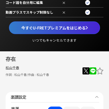
コード譜を自分用に編集
×
動画プラスでスキップ制限なし
×
今すぐU-FRETプレミアムをはじめる
いつでもキャンセルできます
存在
松山千春
作詞 :
松山千春
/作曲 :
松山千春
楽譜設定
楽器