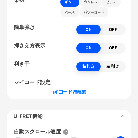
ギター
ウクレレ
ピアノ
ベース
パワーコード
簡単弾き
ON
OFF
押さえ方表示
ON
OFF
利き手
右利き
左利き
マイコード設定
コード譜編集
U-FRET機能
自動スクロール速度