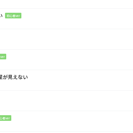
G
G#dim
Am
い
初心者ver
 君が諦
められ
ない理
由を
C
Dm7
G
たっけ
握ったつもりが握られた
手
ver
星が見えない
m
ないぜ
心者ver
Am