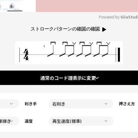
Powered by 
GliaStud
ストロークパターンの確認の確認
Mute
通常のコード譜表示に変更
利き手
押さえ方
速度