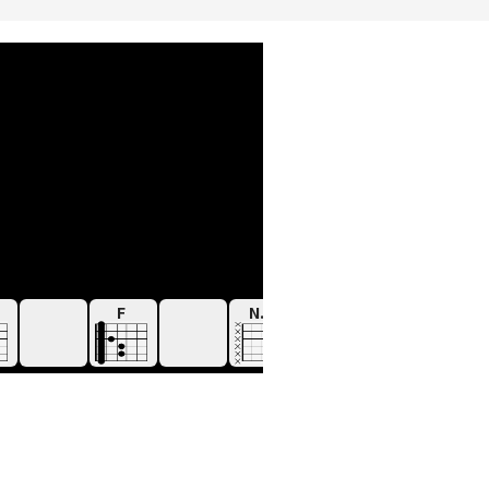
F
N.C
C