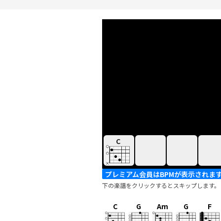
C
プレミアム会員はBPMが表示されま
下の楽譜をクリックするとスキップします。
C
G
Am
G
F