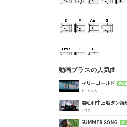
C
F
Am
G
Em7
F
G
動画プラスの人気曲
C
F
マリーゴールド
初心者
あいみょん
歩くほど
に靴底
が汚れ
黒毛和牛上塩タン焼6
F
Em7
D
大塚愛
僕ら
の魂
も磨り減れ
SUMMER SONG
初心