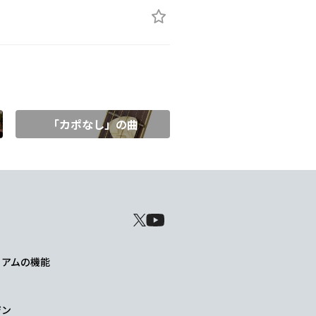
「カポなし」の曲
レミアムの機能
ジン