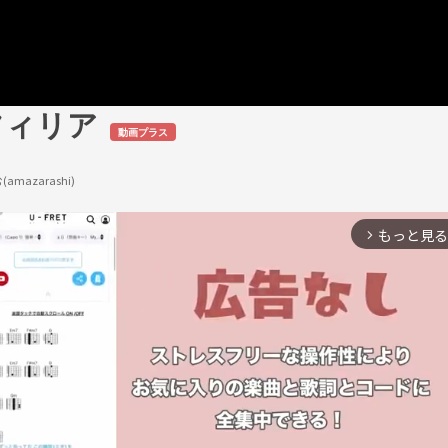
フィリア
動画プラス
amazarashi)
もっと見る
arrow_forward_ios