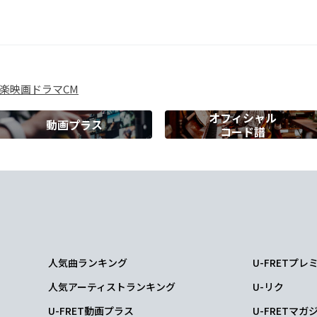
歩ず
つが
楽
映画
ドラマ
CM
だった
オフィシャル
動画プラス
コード譜
に
m
あって
人気曲ランキング
U-FRETプ
m
人気アーティストランキング
U-リク
泣いた
U-FRET動画プラス
U-FRETマガ