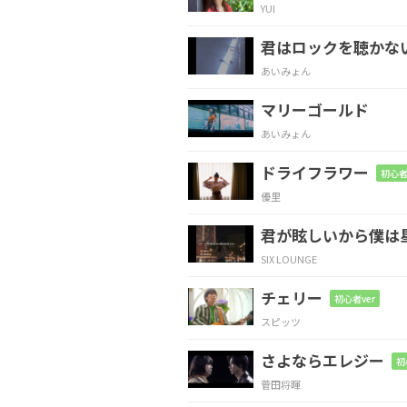
YUI
C
F
君はロックを聴かな
そんな時
に思い出し
て
あいみょん
マリーゴールド
G
F
あいみょん
救ったは
ずが救われ
ドライフラワー
初心者
優里
C
F
君が眩しいから僕は
遍く
旅路に光あ
れ
SIX LOUNGE
チェリー
Dm7
E
A
初心者ver
スピッツ
強さや
弱さで
は語れ
さよならエレジー
初
菅田将暉
C
F
E