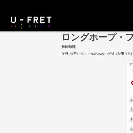
ロングホープ・
菅田将暉
作詞 :
秋田ひろむ(amazarashi)
/作曲 :
秋田ひろむ(