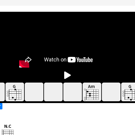
G
Am
G
す
N.C