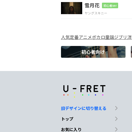
雪月花
初心者ver
立
ち向か
うそ
の一
ヤングスキニー
G
F
G
人気
定番
アニメ
ボカロ
童謡
ジブリ
洋
君の勇
敢さの勝利
初心者向け
C
F
叫ぶ
為に息を吸うよう
Dm7
E
A
高く
飛ぶ為に助
走が
旧デザインに切り替える
C
F
E
A
トップ
笑う
為に
僕らは
お気に入り