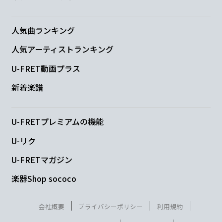
Am7
Bm7
Am7
Bm7
遠
い所
も
雨の中
も
人気曲ランキング
人気アーティストランキング
C
Bm7
Am7
D
Em7
U-FRET動画プラス
す
べて
は
思い
通
り
新着楽譜
Em7
A7
C/D
G
U-FRETプレミアムの機能
Ah Ah…
U-リク
Em7
A7
C/D
G
U-FRETマガジン
Ah Ah…
楽器Shop sococo
Em7
A7
C/D
G
会社概要
プライバシーポリシー
利用規約