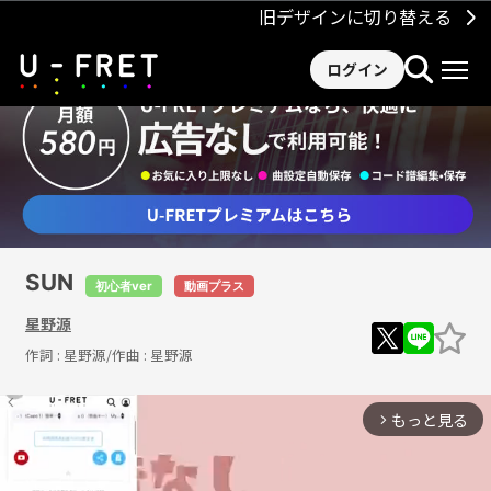
旧デザインに切り替える
ログイン
SUN
初心者ver
動画プラス
星野源
作詞 :
星野源
/作曲 :
星野源
もっと見る
arrow_forward_ios