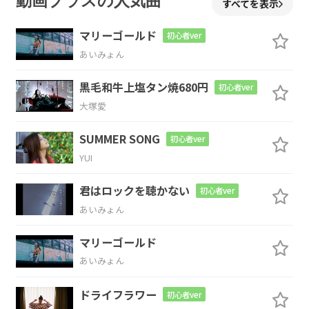
動画プラスの人気曲
すべてを表示
マリーゴールド
初心者ver
あいみょん
C
Bm7
Am7
C/D
黒毛和牛上塩タン焼680円
初心者ver
大塚愛
C
Bm7
Am7
C/D
SUMMER SONG
初心者ver
YUI
君はロックを聴かない
初心者ver
C
Bm7
Am7
C/D
F7
あいみょん
マリーゴールド
あいみょん
G
F#m7-5
Em7
Dm7
Bm7
ドライフラワー
初心者ver
Baby
壊れ
そうな
夜が明け
て