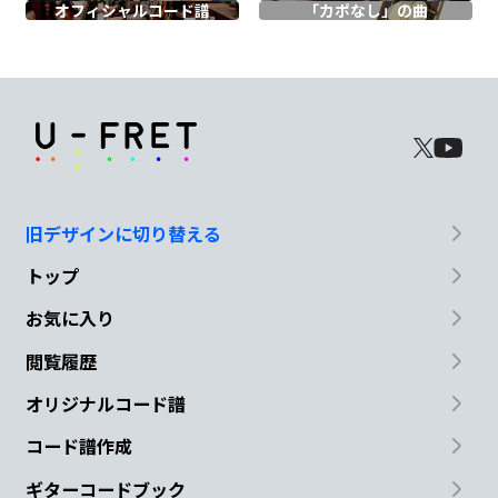
オフィシャル
コード譜
「カポなし」の曲
な
Bm7
Am7
D
N.C
幻
想
が弾け
る
G
C
D
Em7
旧デザインに切り替える
君
の 声
を聞か
せて
トップ
Am7
Bm7
Am7
D
お気に入り
雲
を よ
け世界
照らすよう
な
閲覧履歴
G
C
D
Em7
オリジナルコード譜
コード譜作成
君
の 声
を聞か
せ
て
ギターコードブック