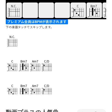
N.C.
C
Bm7
Am
プレミアム会員はBPMが表示されます
下の楽譜タッチでスキップします。
N.C.
C
Bm7
Am7
C/D
C
Bm7
Am7
C/D
C
Bm7
Am7
C/D
F7