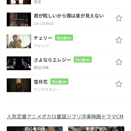
優里
Em7
Am7
D
君が眩しいから僕は星が見えない
SIX LOUNGE
空は
晴れ
たよう
チェリー
初心者ver
G
F#m7-5
Em7
Dm7
Bm7
スピッツ
Ready
頬に
は小
川 流
れ
さよならエレジー
初心者ver
菅田将暉
Em7
Am7
D
雪月花
初心者ver
鳥は
歌
い
ヤングスキニー
C
Bm7
Am7
G
何か
楽しい
ことが
起きるよう
人気
定番
アニメ
ボカロ
童謡
ジブリ
洋楽
映画
ドラマ
CM
C
初心者向け
動画プラス