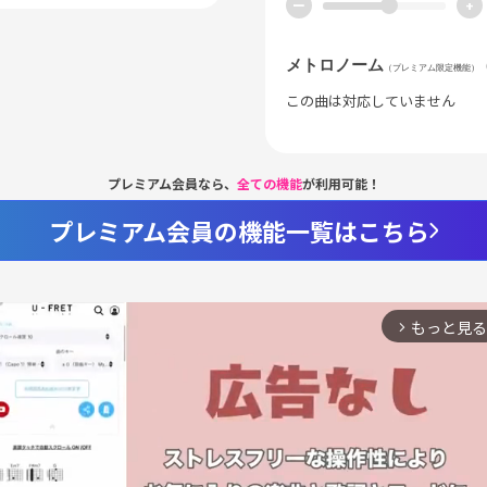
ー
+
メトロノーム
（プレミアム限定機能）
この曲は対応していません
プレミアム会員なら、
全ての機能
が利用可能！
プレミアム会員の機能一覧はこちら
もっと見る
arrow_forward_ios