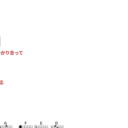
つ
か
り
合
っ
て
応
G
F
E
D