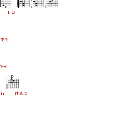
せ
い
え
で
も
か
ら
D
で
行
け
る
よ