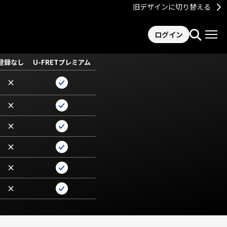
旧デザインに切り替える
ログイン
登録なし
U-FRETプレミアム
×
×
×
×
×
×