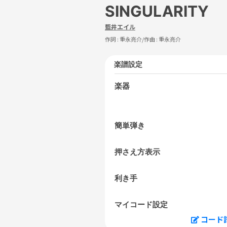
SINGULARITY
藍井エイル
作詞 :
重永亮介
/作曲 :
重永亮介
楽譜設定
楽器
簡単弾き
押さえ方表示
利き手
マイコード設定
コード