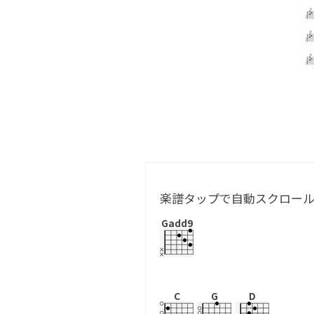
楽譜タップで自動スクロー
Gadd9
C
G
D