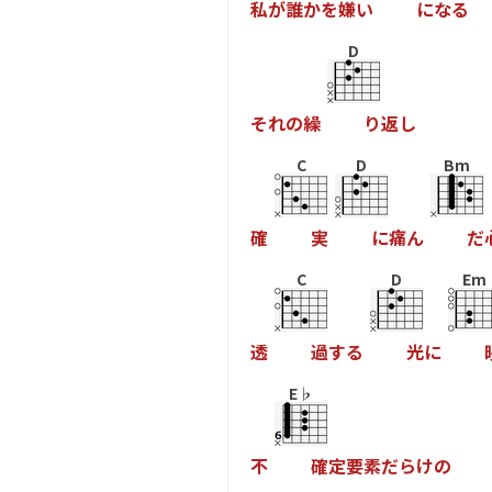
私
が
誰
か
を
嫌
い
に
な
る
D
そ
れ
の
繰
り
返
し
C
D
Bm
確
実
に
痛
ん
だ
C
D
Em
透
過
す
る
光
に
E♭
不
確
定
要
素
だ
ら
け
の