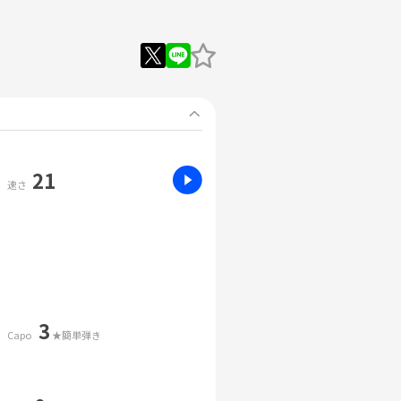
21
速さ
3
Capo
★簡単弾き