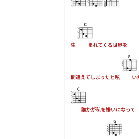
C
生
ま
れ
て
く
る
世
界
を
G
間
違
え
て
し
ま
っ
た
と
呟
い
C
誰
か
が
私
を
嫌
い
に
な
っ
て
G