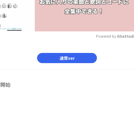
Powered by 
GliaStud
Mute
通常ver
ル開始