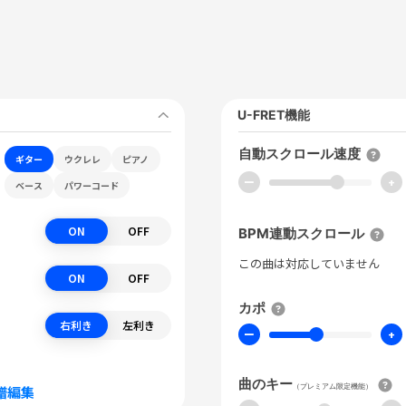
U-FRET機能
自動スクロール速度
ギター
ウクレレ
ピアノ
ー
+
ベース
パワーコード
ON
OFF
BPM連動スクロール
この曲は対応していません
ON
OFF
カポ
右利き
左利き
ー
+
曲のキー
（プレミアム限定機能）
譜編集