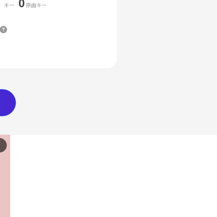
0
キー
原曲キー