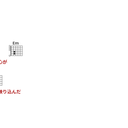
Em
心
が
映
り
込
ん
だ