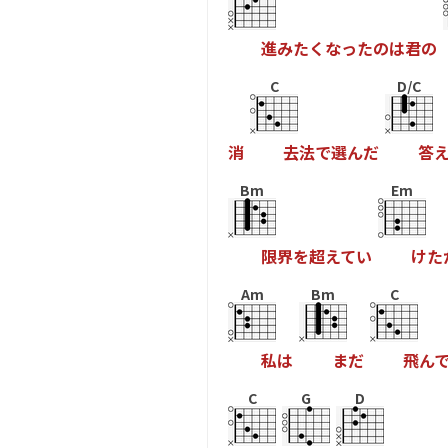
進
み
た
く
な
っ
た
の
は
君
の
C
D/C
消
去
法
で
選
ん
だ
答
Bm
Em
限
界
を
超
え
て
い
け
た
Am
Bm
C
私
は
ま
だ
飛
ん
C
G
D