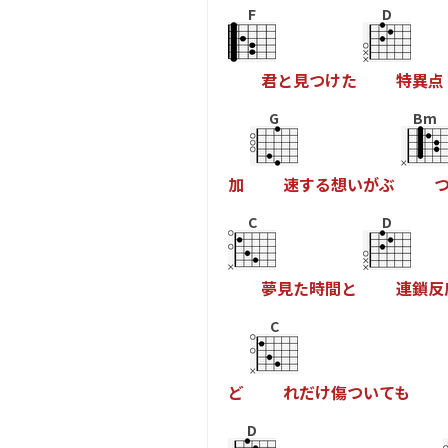
F
D
君
と
見
つ
け
た
特
異
点
G
Bm
加
速
す
る
想
い
が
ぶ
C
D
夢
見
た
時
間
と
連
鎖
反
C
ど
れ
だ
け
傷
つ
い
て
も
D