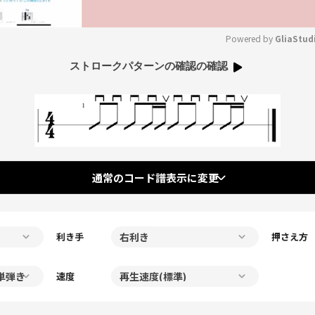
Powered by 
GliaStud
ストロークパターンの確認の確認
Mute
通常のコード譜表示に変更
利き手
押さえ方
速度