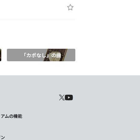
「カポなし」の曲
レミアムの機能
ジン