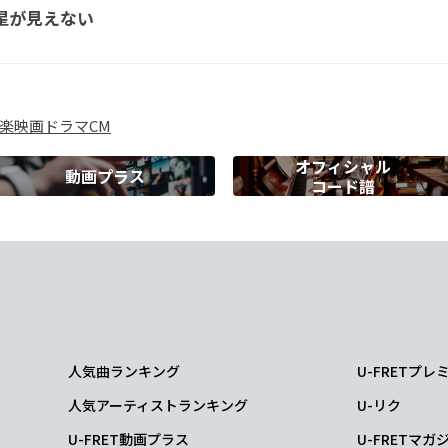
星が見えない
空見てるのに
楽
映画
ドラマ
CM
オフィシャル
動画プラス
コード譜
G
C
G
C
に
てはいないだろう
人気曲ランキング
U-FRETプ
人気アーティストランキング
U-リク
を見つけたよ
U-FRET動画プラス
U-FRETマガ