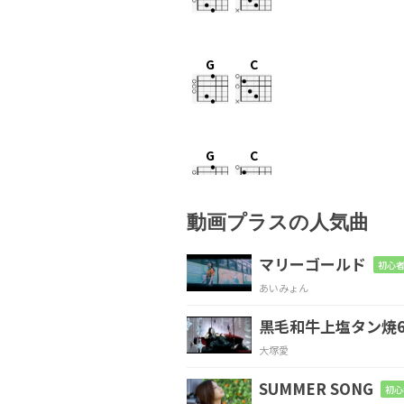
G
C
G
C
動画プラスの人気曲
G
C
マリーゴールド
初心者
あいみょん
黒毛和牛上塩タン焼6
G
C
大塚愛
SUMMER SONG
初心