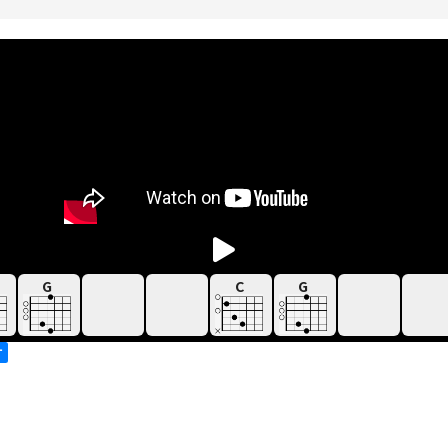
G
C
G
す