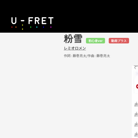
粉雪
初心者ver
動画プラス
レミオロメン
作詞 :
藤巻亮太
/作曲 :
藤巻亮太