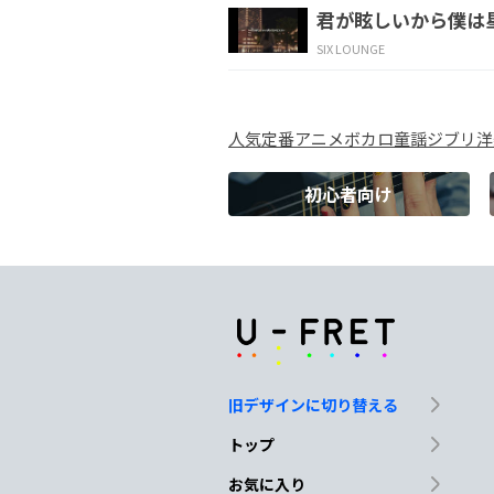
君が眩しいから僕は
人混みに紛れても
同じ
SIX LOUNGE
C
人気
定番
アニメ
ボカロ
童謡
ジブリ
洋
風に吹
かれて
初心者向け
Am
D
似たように
凍えるの
G
Em
僕は君の全てなど知っ
旧デザインに切り替える
G
Em
トップ
そ
れでも一億人から
君
お気に入り