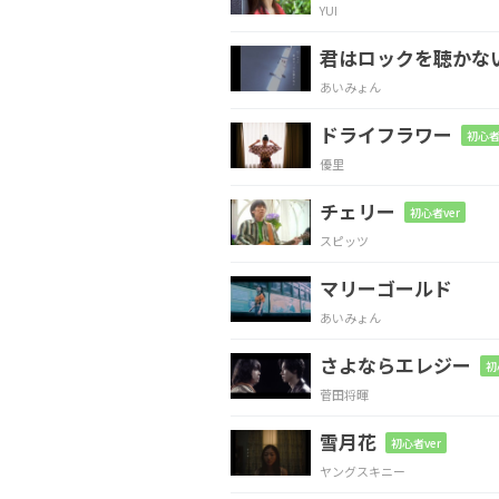
YUI
G
C
君はロックを聴かな
あいみょん
ドライフラワー
初心者
G
C
優里
チェリー
初心者ver
スピッツ
G
C
マリーゴールド
あいみょん
さよならエレジー
G
Em
初
菅田将暉
粉雪舞う季節はい
つも
雪月花
初心者ver
ヤングスキニー
G
Em