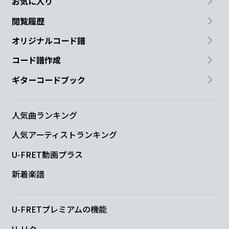
お気に入り
どれ
も不正解というオ
チでした
閲覧履歴
Em
G
オリジナルコード譜
コード譜作成
本
日の宿題は 無個
性な僕のこと
ギターコードブック
C
D
過不
足無い 不自由無い 最
近に生きてい
人気曲ランキング
人気アーティストランキング
て
U-FRET動画プラス
新着楽譜
Em
G
でも
どうして 僕達は 時
々に いや毎日
U-FRETプレミアムの機能
Am
B
U-リク