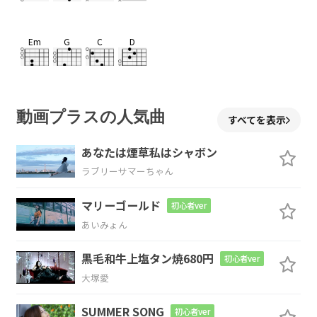
Em
G
C
D
Em
G
C
D
動画プラスの人気曲
すべてを表示
あなたは煙草私はシャボン
ラブリーサマーちゃん
Em
G
C
D
マリーゴールド
初心者ver
あいみょん
Em
G
黒毛和牛上塩タン焼680円
初心者ver
大塚愛
刃
渡り数センチの不
信感が
SUMMER SONG
初心者ver