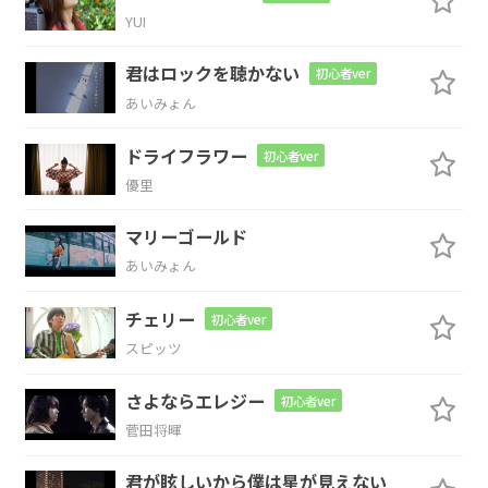
C
Dsus4
D
YUI
挙げ
句の果て静脈を
刺しちゃっ
て
君はロックを聴かない
初心者ver
あいみょん
Em
G
ドライフラワー
初心者ver
病
弱な愛が飛び
出すもんで
優里
C
D
マリーゴールド
あいみょん
レス
ポールさえも凶器に
変えてしまいまし
Em
チェリー
初心者ver
スピッツ
た
さよならエレジー
初心者ver
Em
G
C
D
菅田将暉
君が眩しいから僕は星が見えない