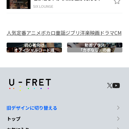
SIX LOUNGE
Em
G
C
D
N.C.
ノーフィク
ション
人気
定番
アニメ
ボカロ
童謡
ジブリ
洋楽
映画
ドラマ
CM
Em
G
初心者向け
動画プラス
オフィシャル
コード譜
「カポなし」の曲
数
学と理科は好
きですが
C
Dsus4
D
国
語がどうもダメで
嫌いでし
た
Em
G
旧デザインに切り替える
正
しいのがどれか
悩んでいりゃ
トップ
C
D