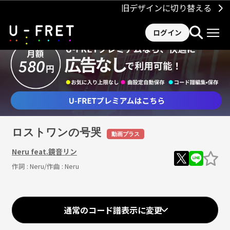
旧デザインに切り替える
ログイン
ロストワンの号哭
動画プラス
Neru feat.鏡音リン
作詞 :
Neru
/作曲 :
Neru
通常のコード譜表示に変更