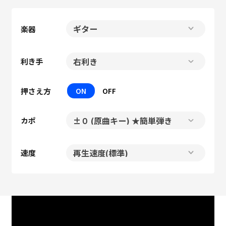
楽器
利き手
押さえ方
ON
OFF
カポ
速度