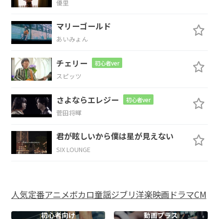
優里
A
G#m
C#m
F#
マリーゴールド
控(ひ
か)えめに
楽し
むって
决めたん
あいみょん
B
A#
チェリー
初心者ver
だ
スピッツ
A
Am
G#m
C#
さよならエレジー
初心者ver
菅田将暉
でも
私の
大好き
な
君が眩しいから僕は星が見えない
A
Am
SIX LOUNGE
ロックスタ
ー
人気
定番
アニメ
ボカロ
童謡
ジブリ
洋楽
映画
ドラマ
CM
G#m
C#
A
Am
初心者向け
動画プラス
真
夏のス
テージでス
ーツを着
た