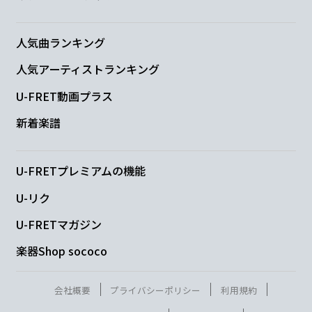
滴り
落ちてく
恋
心
(oh)
人気曲ランキング
F
A
人気アーティストランキング
こぼれないように
すくってね
U-FRET動画プラス
Dm
Cm
F
新着楽譜
止まらないのは
夏へ
の期待
U-FRETプレミアムの機能
B♭
A
Dm
Gm
C
N.C.
U-リク
忘れられな
い
夏に
U-FRETマガジン
楽器Shop sococo
なるかも
会社概要
プライバシーポリシー
利用規約
B♭
C
Am
Dm