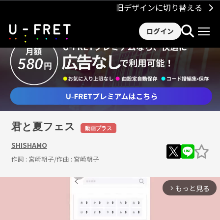
旧デザインに切り替える
ログイン
君と夏フェス
動画プラス
SHISHAMO
作詞 :
宮崎朝子
/作曲 :
宮崎朝子
もっと見る
arrow_forward_ios