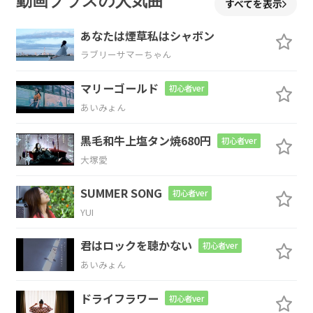
動画プラスの人気曲
すべてを表示
あなたは煙草私はシャボン
ラブリーサマーちゃん
E
G#
C#m
C
マリーゴールド
初心者ver
まだ照れ
くさいあ
いつとフェ
ス
あいみょん
D
黒毛和牛上塩タン焼680円
初心者ver
に
大塚愛
E
G#
C#m
C
D
SUMMER SONG
初心者ver
YUI
行く約
束をし
たはいい
け
ど
君はロックを聴かない
初心者ver
E
G#
C#m
F#
あいみょん
あまりノ
ってたら
引かれそ
う
ドライフラワー
初心者ver