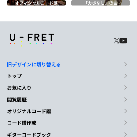
オフィシャル
コード譜
「カポなし」の曲
G#m
C#
ロックス
ター
F#
A
B
C
もう
我
慢できな
い！
旧デザインに切り替える
F
A
トップ
止まらないのは
私の汗
お気に入り
閲覧履歴
Dm
Cm
F
オリジナルコード譜
それとも君へ
の気
持ち？
コード譜作成
B♭
B♭m
Gm
C
Caug
ギターコードブック