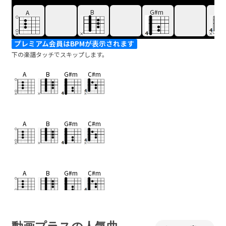
B
G#m
C#
A
プレミアム会員はBPMが表示されます
下の楽譜タッチでスキップします。
A
B
G#m
C#m
A
B
G#m
C#m
A
B
G#m
C#m
F#m
B
N.C.