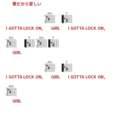
華
だ
か
ら
愛
し
い
Am
F
I
G
O
T
T
A
L
O
C
K
O
N
,
G
I
R
L
I
G
O
T
T
A
L
O
C
K
O
N
,
Am
F
Am
F
G
I
R
L
Am
F
I
G
O
T
T
A
L
O
C
K
O
N
,
G
I
R
L
I
G
O
T
T
A
L
O
C
K
O
N
,
Am
G
I
R
L