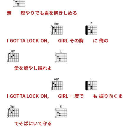
無
理
や
り
で
も
君
を
抱
き
し
め
る
Am
F
I
G
O
T
T
A
L
O
C
K
O
N
,
G
I
R
L
そ
の
胸
に
俺
の
Dm
E
愛
を
燃
や
し
眠
れ
よ
Am
F
I
G
O
T
T
A
L
O
C
K
O
N
,
G
I
R
L
一
度
で
も
振
り
向
く
ま
Dm
E
で
そ
ば
に
い
て
守
る