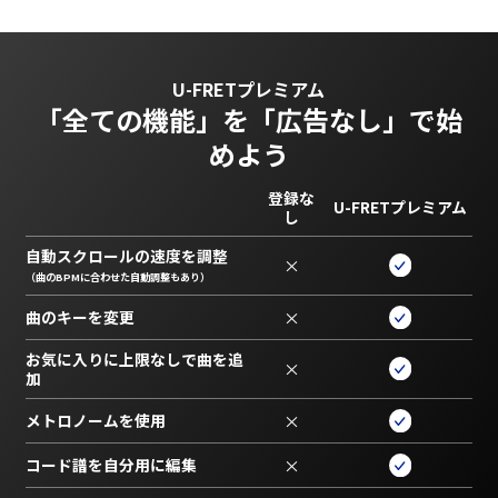
U-FRETプレミアム
「全ての機能」を
「広告なし」で始
めよう
登録な
U-FRETプレミアム
し
自動スクロールの速度を調整
×
（曲のBPMに合わせた自動調整もあり）
曲のキーを変更
×
お気に入りに上限なしで曲を追
×
加
メトロノームを使用
×
コード譜を自分用に編集
×