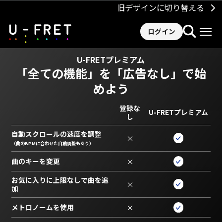
旧デザインに切り替える
ログイン
U-FRETプレミアム
「全ての機能」を
「広告なし」で始
めよう
登録な
U-FRETプレミアム
し
自動スクロールの速度を調整
×
（曲のBPMに合わせた自動調整もあり）
曲のキーを変更
×
お気に入りに上限なしで曲を追
×
加
メトロノームを使用
×