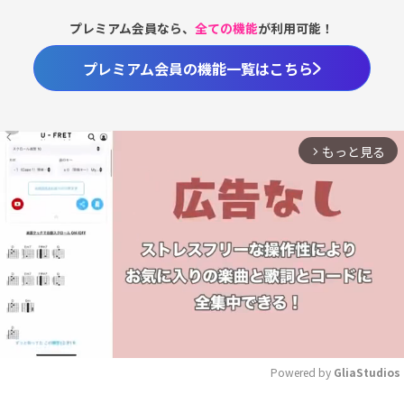
プレミアム会員なら、
全ての機能
が利用可能！
プレミアム会員の機能一覧はこちら
もっと見る
arrow_forward_ios
Powered by 
GliaStudios