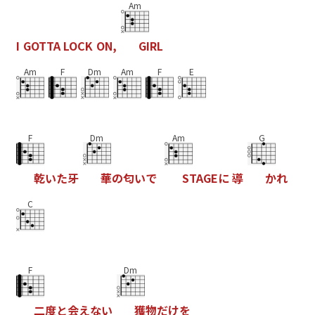
Am
I
G
O
T
T
A
L
O
C
K
O
N
,
G
I
R
L
Am
F
Dm
Am
F
E
F
Dm
Am
G
乾
い
た
牙
華
の
匂
い
で
S
T
A
G
E
に
導
か
れ
C
F
Dm
二
度
と
会
え
な
い
獲
物
だ
け
を