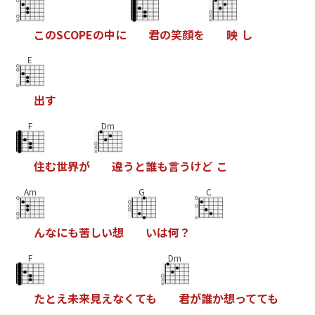
こ
の
S
C
O
P
E
の
中
に
君
の
笑
顔
を
映
し
E
出
す
F
Dm
住
む
世
界
が
違
う
と
誰
も
言
う
け
ど
こ
Am
G
C
ん
な
に
も
苦
し
い
想
い
は
何
？
F
Dm
た
と
え
未
来
見
え
な
く
て
も
君
が
誰
か
想
っ
て
て
も