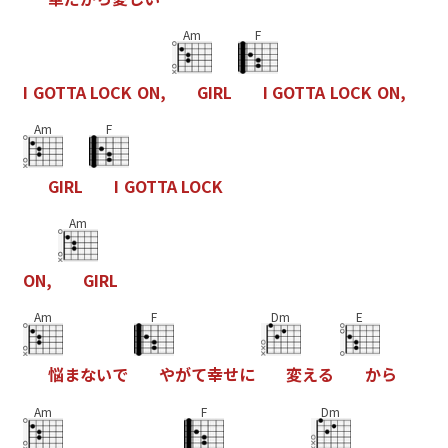
Am
F
I
G
O
T
T
A
L
O
C
K
O
N
,
G
I
R
L
I
G
O
T
T
A
L
O
C
K
O
N
,
Am
F
G
I
R
L
I
G
O
T
T
A
L
O
C
K
Am
O
N
,
G
I
R
L
Am
F
Dm
E
悩
ま
な
い
で
や
が
て
幸
せ
に
変
え
る
か
ら
Am
F
Dm