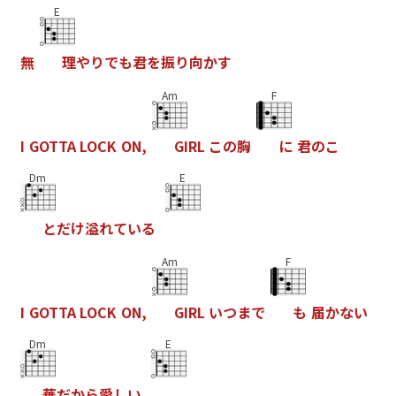
E
無
理
や
り
で
も
君
を
振
り
向
か
す
Am
F
I
G
O
T
T
A
L
O
C
K
O
N
,
G
I
R
L
こ
の
胸
に
君
の
こ
Dm
E
と
だ
け
溢
れ
て
い
る
Am
F
I
G
O
T
T
A
L
O
C
K
O
N
,
G
I
R
L
い
つ
ま
で
も
届
か
な
い
Dm
E
華
だ
か
ら
愛
し
い