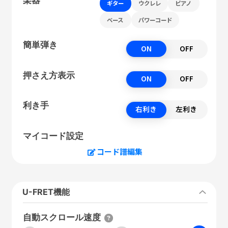
ギター
ウクレレ
ピアノ
ベース
パワーコード
簡単弾き
ON
OFF
押さえ方表示
ON
OFF
利き手
右利き
左利き
マイコード設定
コード譜編集
U-FRET機能
自動スクロール速度