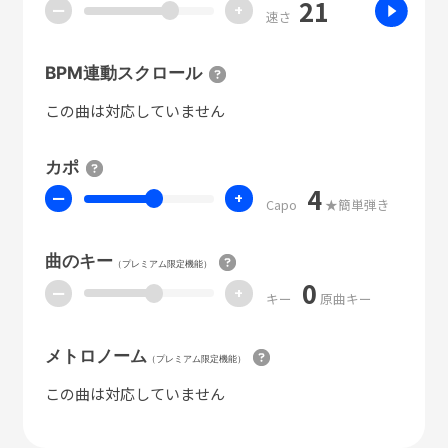
21
ー
+
速さ
BPM連動スクロール
この曲は対応していません
カポ
4
ー
+
Capo
★簡単弾き
曲のキー
（プレミアム限定機能）
0
ー
+
キー
原曲キー
メトロノーム
（プレミアム限定機能）
この曲は対応していません