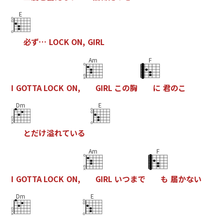
E
必
ず
…
L
O
C
K
O
N
,
G
I
R
L
Am
F
I
G
O
T
T
A
L
O
C
K
O
N
,
G
I
R
L
こ
の
胸
に
君
の
こ
Dm
E
と
だ
け
溢
れ
て
い
る
Am
F
I
G
O
T
T
A
L
O
C
K
O
N
,
G
I
R
L
い
つ
ま
で
も
届
か
な
い
Dm
E