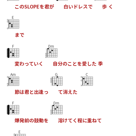
こ
の
S
L
O
P
E
を
君
が
白
い
ド
レ
ス
で
歩
く
E
ま
で
F
Dm
変
わ
っ
て
い
く
自
分
の
こ
と
を
愛
し
た
季
Am
G
C
節
は
君
と
出
逢
っ
て
消
え
た
F
Dm
爆
発
前
の
鼓
動
を
溶
け
て
く
程
に
重
ね
て
E