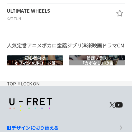
ULTIMATE WHEELS
KAT-TUN
人気
定番
アニメ
ボカロ
童謡
ジブリ
洋楽
映画
ドラマ
CM
初心者向け
動画プラス
オフィシャル
コード譜
「カポなし」の曲
TOP
LOCK ON
旧デザインに切り替える