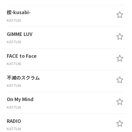
楔-kusabi-
KAT-TUN
GIMME LUV
KAT-TUN
FACE to Face
KAT-TUN
不滅のスクラム
KAT-TUN
On My Mind
KAT-TUN
RADIO
KAT-TUN