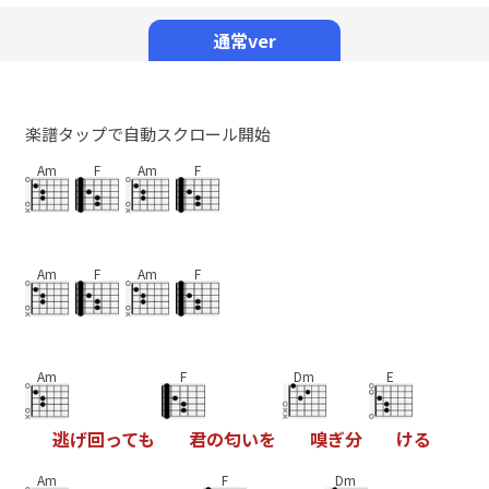
Mute
通常ver
楽譜タップで自動スクロール開始
Am
F
Am
F
Am
F
Am
F
Am
F
Dm
E
逃
げ
回
っ
て
も
君
の
匂
い
を
嗅
ぎ
分
け
る
Am
F
Dm