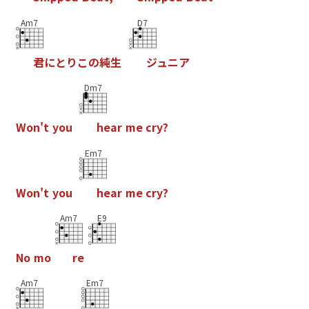
Am7
D7
君
に
と
り
こ
の
純
生
ジ
ュ
ニ
ア
Dm7
W
o
n
'
t
y
o
u
h
e
a
r
m
e
c
r
y
?
Em7
W
o
n
'
t
y
o
u
h
e
a
r
m
e
c
r
y
?
Am7
E9
N
o
m
o
r
e
Am7
Em7