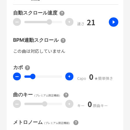
自動スクロール速度
21
ー
+
速さ
BPM連動スクロール
この曲は対応していません
カポ
0
ー
+
Capo
★簡単弾き
曲のキー
（プレミアム限定機能）
0
ー
+
キー
原曲キー
メトロノーム
（プレミアム限定機能）