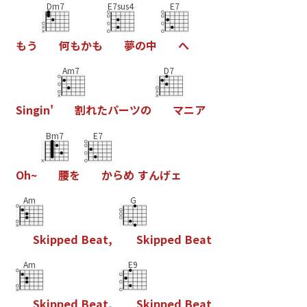
Dm7
E7sus4
E7
も
う
何
も
か
も
夢
の
中
へ
Am7
D7
S
i
n
g
i
n
'
割
れ
た
パ
ー
ツ
の
マ
ニ
ア
Bm7
E7
O
h
~
腰
を
か
ら
め
す
ん
げ
ェ
Am
G
S
k
i
p
p
e
d
B
e
a
t
,
S
k
i
p
p
e
d
B
e
a
t
Am
E9
S
k
i
p
p
e
d
B
e
a
t
,
S
k
i
p
p
e
d
B
e
a
t