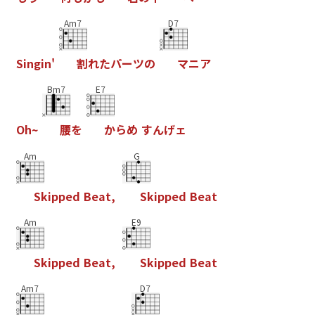
Am7
D7
S
i
n
g
i
n
'
割
れ
た
パ
ー
ツ
の
マ
ニ
ア
Bm7
E7
O
h
~
腰
を
か
ら
め
す
ん
げ
ェ
Am
G
S
k
i
p
p
e
d
B
e
a
t
,
S
k
i
p
p
e
d
B
e
a
t
Am
E9
S
k
i
p
p
e
d
B
e
a
t
,
S
k
i
p
p
e
d
B
e
a
t
Am7
D7