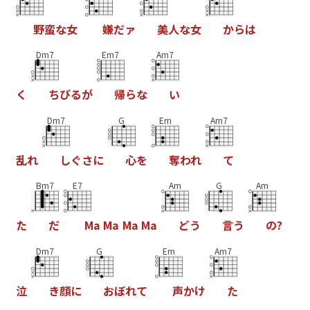
野
蛮
な
女
嫌
だ
ァ
美
人
な
女
か
ら
は
Dm7
Em7
Am7
く
ち
び
る
が
帰
ら
な
い
Dm7
G
Em
Am7
乱
れ
し
ぐ
さ
に
心
を
奪
わ
れ
て
Bm7
E7
Am
G
Am
た
だ
M
a
M
a
M
a
M
a
ど
う
言
う
の
?
Dm7
G
Em
Am7
泣
き
顔
に
お
ぼ
れ
て
声
か
け
た