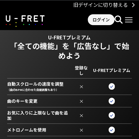
旧デザインに切り替える
ログイン
U-FRETプレミアム
「全ての機能」を
「広告なし」で始
めよう
登録な
U-FRETプレミアム
し
自動スクロールの速度を調整
×
（曲のBPMに合わせた自動調整もあり）
曲のキーを変更
×
お気に入りに上限なしで曲を追
×
加
メトロノームを使用
×