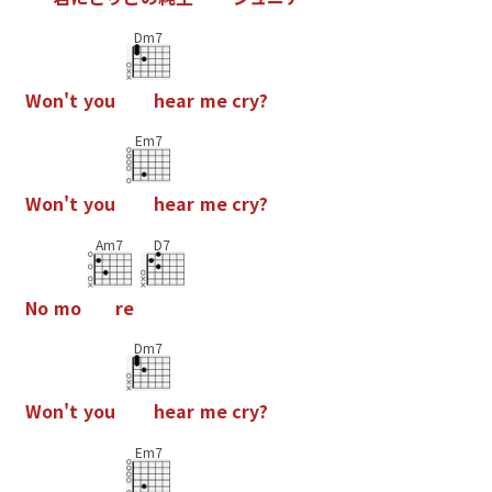
Dm7
W
o
n
'
t
y
o
u
h
e
a
r
m
e
c
r
y
?
Em7
W
o
n
'
t
y
o
u
h
e
a
r
m
e
c
r
y
?
Am7
D7
N
o
m
o
r
e
Dm7
W
o
n
'
t
y
o
u
h
e
a
r
m
e
c
r
y
?
Em7