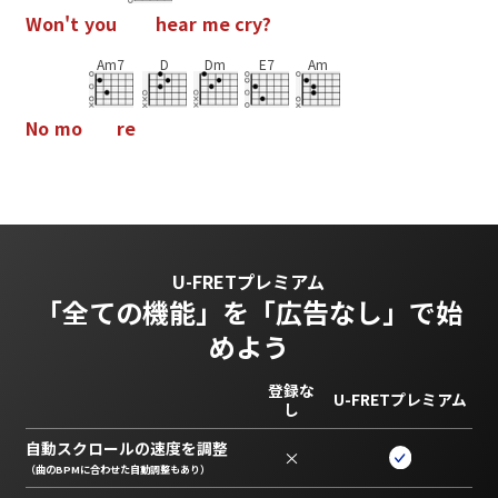
W
o
n
'
t
y
o
u
h
e
a
r
m
e
c
r
y
?
Am7
D
Dm
E7
Am
N
o
m
o
r
e
U-FRETプレミアム
「全ての機能」を
「広告なし」で始
めよう
登録な
U-FRETプレミアム
し
自動スクロールの速度を調整
×
（曲のBPMに合わせた自動調整もあり）