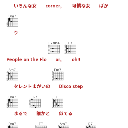
い
ろ
ん
な
女
c
o
r
n
e
r
,
可
憐
な
女
ば
か
Dm7
り
E7sus4
E7
P
e
o
p
l
e
o
n
t
h
e
F
l
o
o
r
,
o
h
!
!
Am7
Em7
タ
レ
ン
ト
ま
が
い
の
D
i
s
c
o
s
t
e
p
Dm7
G7
C
ま
る
で
誰
か
と
似
て
る
Dm7
E7
Am7
D7