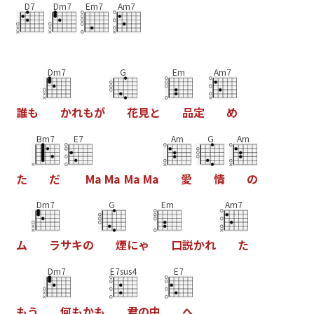
D7
Dm7
Em7
Am7
Dm7
G
Em
Am7
誰
も
か
れ
も
が
花
見
と
品
定
め
Bm7
E7
Am
G
Am
た
だ
M
a
M
a
M
a
M
a
愛
情
の
Dm7
G
Em
Am7
ム
ラ
サ
キ
の
煙
に
ゃ
口
説
か
れ
た
Dm7
E7sus4
E7
も
う
何
も
か
も
君
の
中
へ