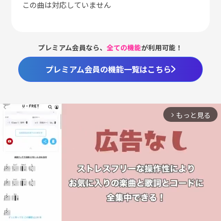
この曲は対応していません
プレミアム会員なら、
全ての機能
が利用可能！
プレミアム会員の機能一覧はこちら
もっと見る
arrow_forward_ios