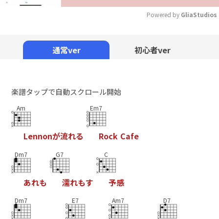
Powered by 
GliaStudios
Mute
通常ver
初心者ver
楽譜タップで自動スクロール開始
Am
Em7
L
e
n
n
o
n
が
流
れ
る
R
o
c
k
C
a
f
e
Dm7
G7
C
あ
れ
も
濡
れ
も
す
予
感
Dm7
E7
Am7
D7