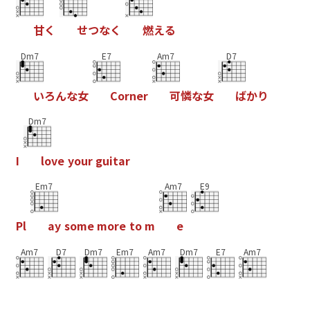
甘
く
せ
つ
な
く
燃
え
る
Dm7
E7
Am7
D7
い
ろ
ん
な
女
C
o
r
n
e
r
可
憐
な
女
ば
か
り
Dm7
I
l
o
v
e
y
o
u
r
g
u
i
t
a
r
Em7
Am7
E9
P
l
a
y
s
o
m
e
m
o
r
e
t
o
m
e
Am7
D7
Dm7
Em7
Am7
Dm7
E7
Am7