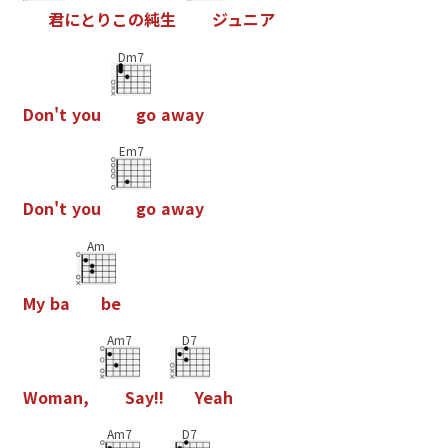
君
に
と
り
こ
の
純
生
ジ
ュ
ニ
ア
Dm7
D
o
n
'
t
y
o
u
g
o
a
w
a
y
Em7
D
o
n
'
t
y
o
u
g
o
a
w
a
y
Am
M
y
b
a
b
e
Am7
D7
W
o
m
a
n
,
S
a
y
!
!
Y
e
a
h
Am7
D7