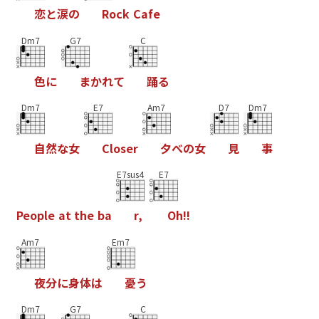
恋
と
涙
の
R
o
c
k
C
a
f
e
Dm7
G7
C
色
に
ま
か
れ
て
踊
る
Dm7
E7
Am7
D7
Dm7
自
然
な
女
C
l
o
s
e
r
夕
べ
の
女
見
事
E7sus4
E7
P
e
o
p
l
e
a
t
t
h
e
b
a
r
,
O
h
!
!
Am7
Em7
夜
分
に
身
体
は
憂
う
Dm7
G7
C