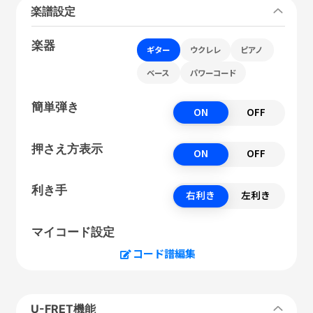
楽譜設定
楽器
ギター
ウクレレ
ピアノ
ベース
パワーコード
簡単弾き
ON
OFF
押さえ方表示
ON
OFF
利き手
右利き
左利き
マイコード設定
コード譜編集
U-FRET機能