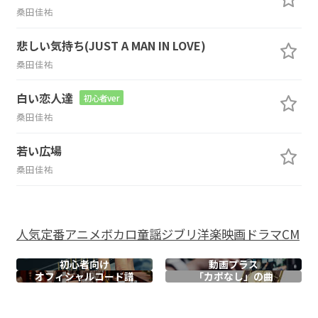
桑田佳祐
悲しい気持ち(JUST A MAN IN LOVE)
桑田佳祐
白い恋人達
初心者ver
桑田佳祐
若い広場
桑田佳祐
人気
定番
アニメ
ボカロ
童謡
ジブリ
洋楽
映画
ドラマ
CM
初心者向け
動画プラス
オフィシャル
コード譜
「カポなし」の曲