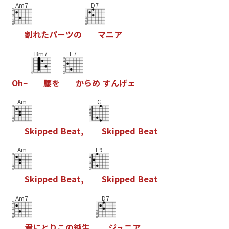
Am7
D7
割
れ
た
パ
ー
ツ
の
マ
ニ
ア
Bm7
E7
O
h
~
腰
を
か
ら
め
す
ん
げ
ェ
Am
G
S
k
i
p
p
e
d
B
e
a
t
,
S
k
i
p
p
e
d
B
e
a
t
Am
E9
S
k
i
p
p
e
d
B
e
a
t
,
S
k
i
p
p
e
d
B
e
a
t
Am7
D7
君
に
と
り
こ
の
純
生
ジ
ュ
ニ
ア