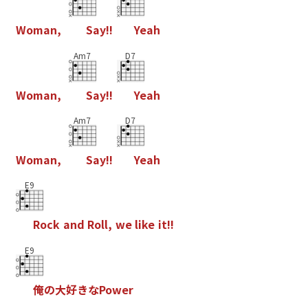
W
o
m
a
n
,
S
a
y
!
!
Y
e
a
h
Am7
D7
W
o
m
a
n
,
S
a
y
!
!
Y
e
a
h
Am7
D7
W
o
m
a
n
,
S
a
y
!
!
Y
e
a
h
E9
R
o
c
k
a
n
d
R
o
l
l
,
w
e
l
i
k
e
i
t
!
!
E9
俺
の
大
好
き
な
P
o
w
e
r