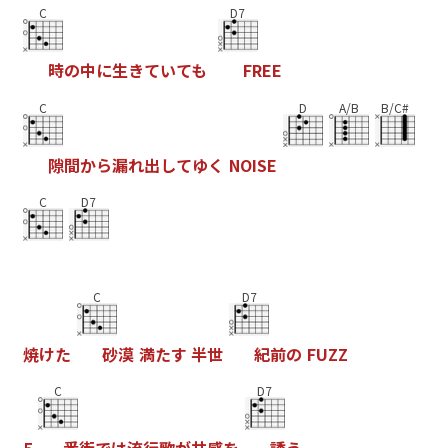
C
D7
時
の
中
に
生
き
て
い
て
も
F
R
E
E
C
D
A/B
B/C#
隙
間
か
ら
漏
れ
出
し
て
ゆ
く
N
O
I
S
E
C
D7
C
D7
焼
け
た
砂
漠
満
た
す
半
世
紀
前
の
F
U
Z
Z
C
D7
5
番
街
で
は
流
行
歌
が
共
感
を
誘
う