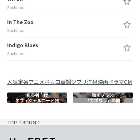
Suchmos
In The Zoo
Suchmos
Indigo Blues
Suchmos
人気
定番
アニメ
ボカロ
童謡
ジブリ
洋楽
映画
ドラマ
CM
初心者向け
動画プラス
オフィシャル
コード譜
「カポなし」の曲
TOP
BOUND