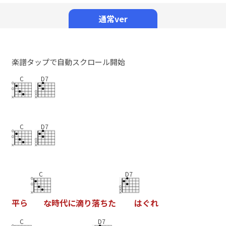
Mute
通常ver
楽譜タップで自動スクロール開始
C
D7
C
D7
C
D7
平
ら
な
時
代
に
滴
り
落
ち
た
は
ぐ
れ
C
D7