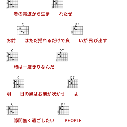
者
の
電
波
か
ら
生
ま
れ
た
ぜ
C
D7
お
前
は
た
だ
揺
れ
る
だ
け
で
良
い
が
飛
び
出
す
C
D7
時
は
一
度
き
り
な
ん
だ
C
D7
明
日
の
風
は
お
前
が
吹
か
せ
よ
C
D7
隙
間
無
く
過
ご
し
た
い
P
E
O
P
L
E