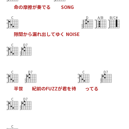
命
の
摩
擦
が
奏
で
る
S
O
N
G
C
D
A/B
B/C#
隙
間
か
ら
漏
れ
出
し
て
ゆ
く
N
O
I
S
E
C
D7
C
D7
C
D7
半
世
紀
前
の
F
U
Z
Z
が
君
を
待
っ
て
る
C
D7
C