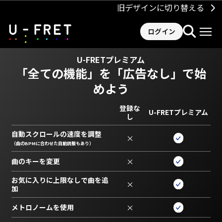
旧デザインに切り替える
ログイン
U-FRETプレミアム
「全ての機能」を
「広告なし」で始
めよう
登録な
U-FRETプレミアム
し
自動スクロールの速度を調整
×
（曲のBPMに合わせた自動調整もあり）
曲のキーを変更
×
お気に入りに上限なしで曲を追
×
加
メトロノームを使用
×