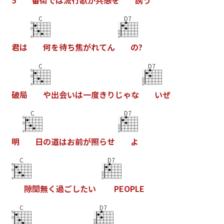
C
D7
君
は
何
を
待
ち
焦
が
れ
て
ん
の
?
C
D7
破
局
や
出
会
い
は
一
度
き
り
じ
ゃ
な
い
ぜ
C
D7
明
日
の
道
は
お
前
が
照
ら
せ
よ
C
D7
隙
間
無
く
過
ご
し
た
い
P
E
O
P
L
E
C
D7