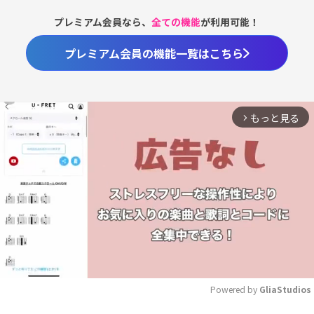
プレミアム会員なら、
全ての機能
が利用可能！
プレミアム会員の機能一覧はこちら
もっと見る
arrow_forward_ios
Powered by 
GliaStudios