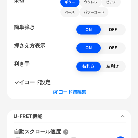
ギター
ウクレレ
ピアノ
ベース
パワーコード
簡単弾き
ON
OFF
押さえ方表示
ON
OFF
利き手
右利き
左利き
マイコード設定
コード譜編集
U-FRET機能
自動スクロール速度