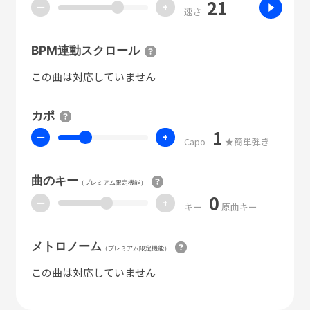
21
ー
+
速さ
BPM連動スクロール
この曲は対応していません
カポ
1
ー
+
Capo
★簡単弾き
曲のキー
（プレミアム限定機能）
0
ー
+
キー
原曲キー
メトロノーム
（プレミアム限定機能）
この曲は対応していません