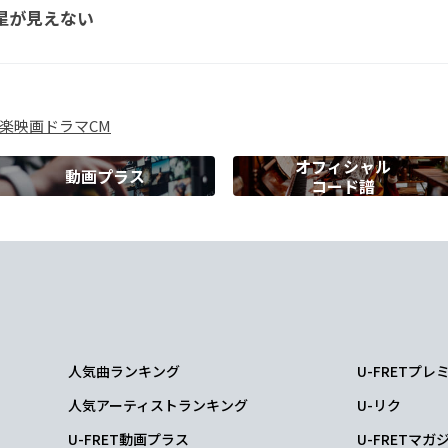
星が見えない
のさ
そっぽ向いてさ
楽
映画
ドラマ
CM
せに
オフィシャル
動画プラス
コード譜
m
言ってよ
だ
人気曲ランキング
U-FRETプ
人気アーティストランキング
U-リク
ない あんまりじゃない
U-FRET動画プラス
U-FRETマガ