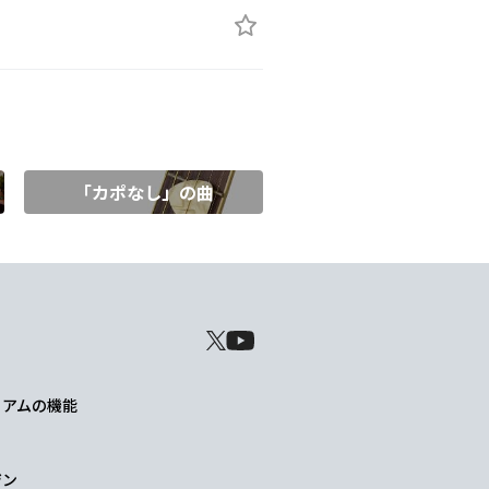
「カポなし」の曲
レミアムの機能
ジン