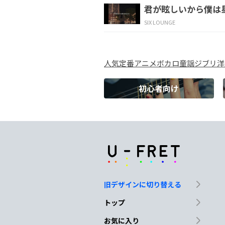
君が眩しいから僕は
なんでそんなに
そっけない
SIX LOUNGE
Am
F#m7-5
人気
定番
アニメ
ボカロ
童謡
ジブリ
洋
君の方から
誘ったく
初心者向け
F
E
A
俺じゃないなら
早く
Dm7
G
そんなに
暇じゃないん
旧デザインに切り替える
C
E7
トップ
ちょっとひどいんじゃ
お気に入り