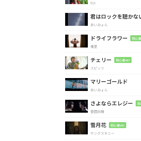
YUI
C
G
君はロックを聴かな
試
されてたりす
るのかな
あいみょん
ドライフラワー
初心者
F
E
A
優里
遊
ぶだけの
相手欲し
チェリー
初心者ver
スピッツ
Dm7
C
D
マリーゴールド
君の分
厚い恋の履
あいみょん
さよならエレジー
Gm
F
初
菅田将暉
君
のたった一人に
なる
雪月花
初心者ver
ヤングスキニー
C