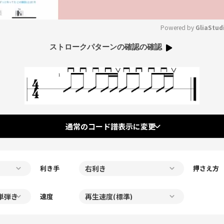
Powered by 
GliaStud
ストロークパターンの確認の確認
Mute
通常のコード譜表示に変更
利き手
押さえ方
速度