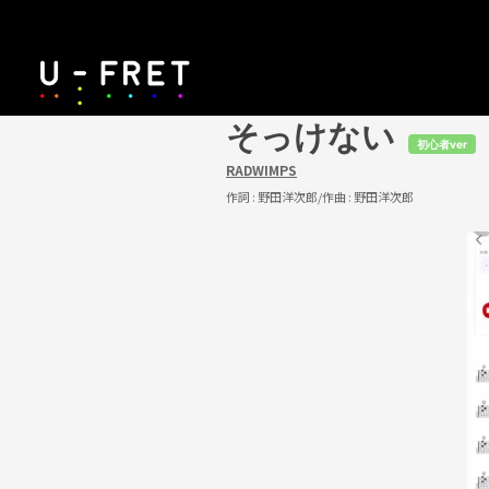
そっけない
初心者ver
RADWIMPS
作詞 :
野田洋次郎
/作曲 :
野田洋次郎