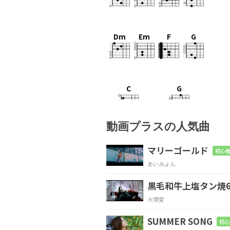
Dm
Em
F
G
C
G
届
きそうで
届かなそう
動画プラスの人気曲
Am
G
マリーゴールド
初心者
あいみょん
あ
りえそうであり
えな
黒毛和牛上塩タン焼6
F
F#m7-5
大塚愛
君
の仕草の一
部始終 
SUMMER SONG
初心