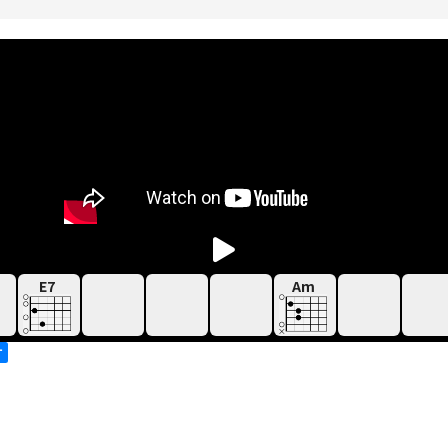
E7
Am
す