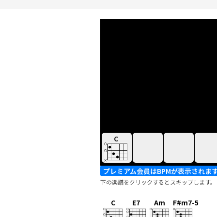
C
プレミアム会員はBPMが表示されま
下の楽譜をクリックするとスキップします。
C
E7
Am
F#m7-5