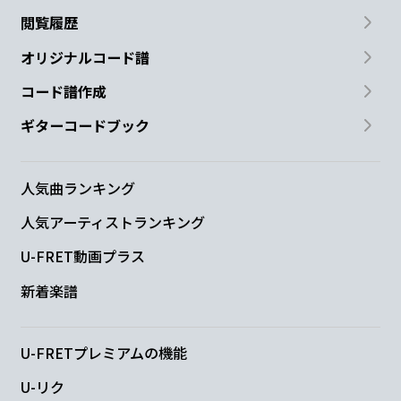
震えなが
ら
勇
気を
叫
ぶ
閲覧履歴
G
オリジナルコード譜
だ
ろう
コード譜作成
ギターコードブック
C
G/B
Am
Gm7
C
だから
ここ
においで
よ
人気曲ランキング
F
C/E
Dm7
G
人気アーティストランキング
U-FRET動画プラス
一緒に
冒
険し
よう
新着楽譜
F
E7
Am
Gm7
C
D7
何
者
でも
な
く
ても
U-FRETプレミアムの機能
U-リク
G