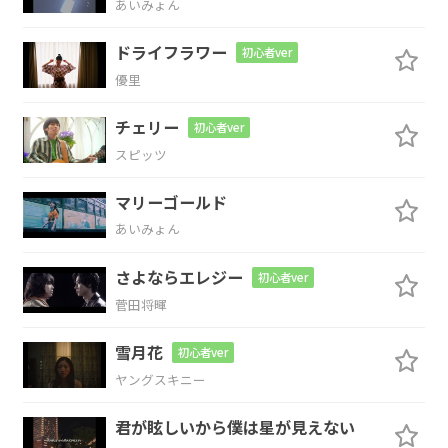
あいみょん
指
先と
机
の
ドライフラワー
初心者ver
優里
F
C/E
F
G
C
チェリー
初心者ver
間
二
次元
スピッツ
C
G/B
Am
Am7/G
F
マリーゴールド
あいみょん
落ち
こぼれた
君
も
さよならエレジー
初心者ver
F
C/E
F
G
菅田将暉
出来
すぎ
あの
子も
雪月花
初心者ver
ヤングスキニー
C
G/B
Am
Am7/G
F
君が眩しいから僕は星が見えない
同じ
雲の
下
で