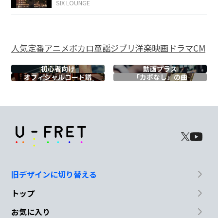
SIX LOUNGE
F
C/E
F
G#dim
Am
暮ら
した
次
元
人気
定番
アニメ
ボカロ
童謡
ジブリ
洋楽
映画
ドラマ
CM
F
C/E
F
G
C
初心者向け
動画プラス
オフィシャル
コード譜
「カポなし」の曲
そこ
に
四
次
元
F
F#m7-5
C
G/B
Am
Gm7
機械
だって
涙
を
流し
て
C
旧デザインに切り替える
トップ
F
F#m7-5
G
G/F
Em7
G/D
お気に入り