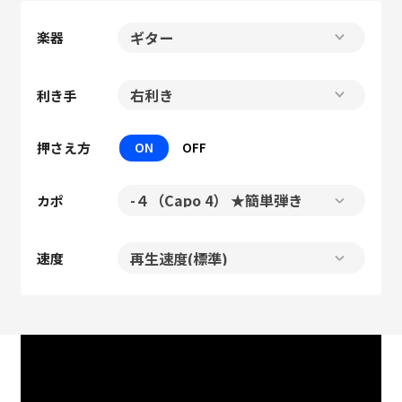
楽器
利き手
押さえ方
ON
OFF
カポ
速度