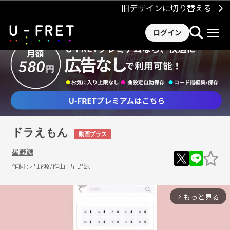
旧デザインに切り替える
ログイン
ドラえもん
動画プラス
星野源
作詞 :
星野源
/作曲 :
星野源
もっと見る
arrow_forward_ios