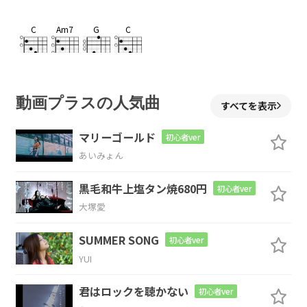
C
Am7
G
C
C
Am7
G
動画プラスの人気曲
すべてを表示
マリーゴールド
初心者ver
あいみょん
C
G/B
Am
Am7/G
F
黒毛和牛上塩タン焼680円
初心者ver
少しだけ
不
思
議
な
大塚愛
F
C/E
F
G
SUMMER SONG
初心者ver
YUI
普
段の
お
話
君はロックを聴かない
初心者ver
C
G/B
Am
Am7/G
F