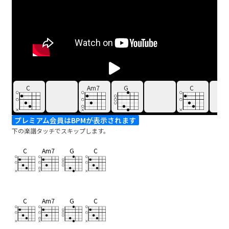
C
Am7
G
C
プレミアム会員はBPMが表示されます
下の楽譜タッチでスキップします。
C
Am7
G
C
C
Am7
G
C