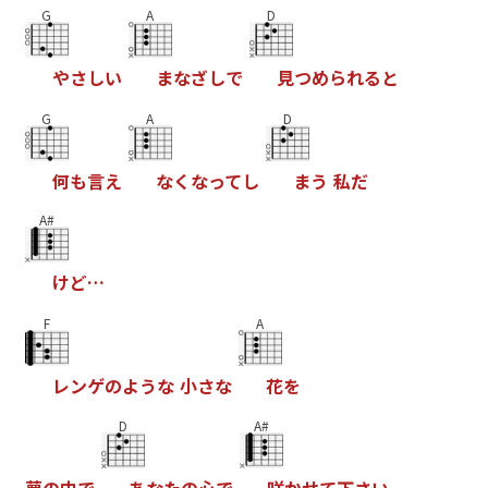
G
A
D
や
さ
し
い
ま
な
ざ
し
で
見
つ
め
ら
れ
る
と
G
A
D
何
も
言
え
な
く
な
っ
て
し
ま
う
私
だ
A#
け
ど
…
F
A
レ
ン
ゲ
の
よ
う
な
小
さ
な
花
を
D
A#
夢
の
中
で
あ
な
た
の
心
で
咲
か
せ
て
下
さ
い