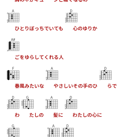
A
D
ひ
と
り
ぼ
っ
ち
で
い
て
も
心
の
ゆ
り
か
A#
ご
を
ゆ
ら
し
て
く
れ
る
人
F
A
D
春
風
み
た
い
な
や
さ
し
い
そ
の
手
の
ひ
ら
で
D
G
A
D
わ
た
し
の
髪
に
わ
た
し
の
心
に
G
A
D