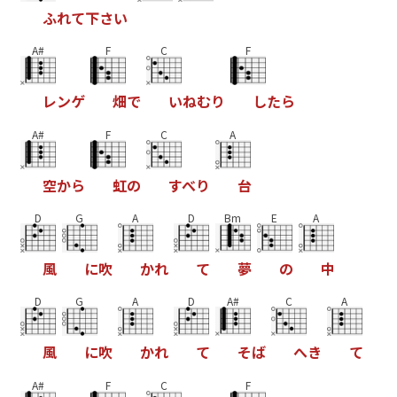
ふ
れ
て
下
さ
い
A#
F
C
F
レ
ン
ゲ
畑
で
い
ね
む
り
し
た
ら
A#
F
C
A
空
か
ら
虹
の
す
べ
り
台
D
G
A
D
Bm
E
A
風
に
吹
か
れ
て
夢
の
中
D
G
A
D
A#
C
A
風
に
吹
か
れ
て
そ
ば
へ
き
て
A#
F
C
F