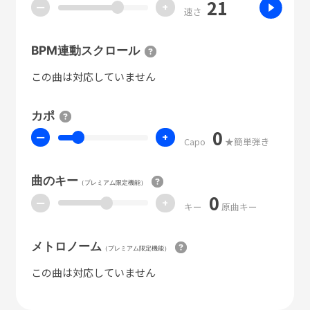
21
ー
+
速さ
BPM連動スクロール
この曲は対応していません
カポ
0
ー
+
Capo
★簡単弾き
曲のキー
（プレミアム限定機能）
0
ー
+
キー
原曲キー
メトロノーム
（プレミアム限定機能）
この曲は対応していません