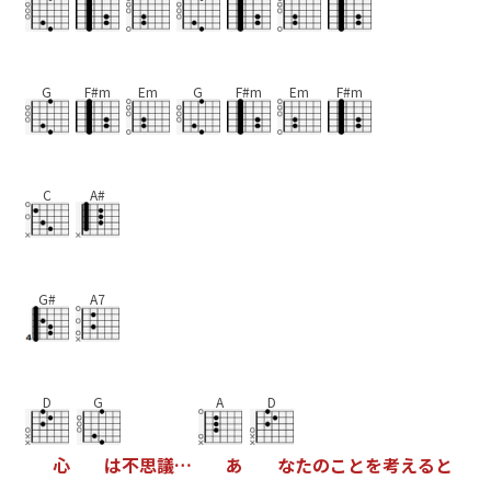
G
F#m
Em
G
F#m
Em
F#m
C
A#
G#
A7
D
G
A
D
心
は
不
思
議
…
あ
な
た
の
こ
と
を
考
え
る
と