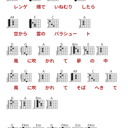
レ
ン
ゲ
畑
で
い
ね
む
り
し
た
ら
A#
F
C
A
空
か
ら
雲
の
パ
ラ
シ
ュ
ー
ト
D
G
A
D
Bm
E
A
風
に
吹
か
れ
て
夢
の
中
D
G
A
D
A#
C
A
風
に
吹
か
れ
て
そ
ば
へ
き
て
D
A
Bm
A
G
F#m
Em
G
F#m
Em
F#m