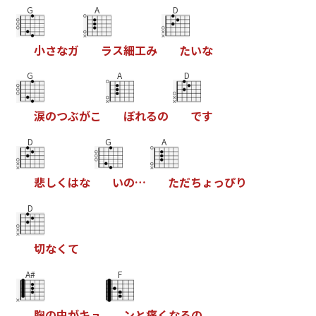
G
A
D
小
さ
な
ガ
ラ
ス
細
工
み
た
い
な
G
A
D
涙
の
つ
ぶ
が
こ
ぼ
れ
る
の
で
す
D
G
A
悲
し
く
は
な
い
の
…
た
だ
ち
ょ
っ
ぴ
り
D
切
な
く
て
A#
F
胸
の
中
が
キ
ュ
ン
と
痛
く
な
る
の