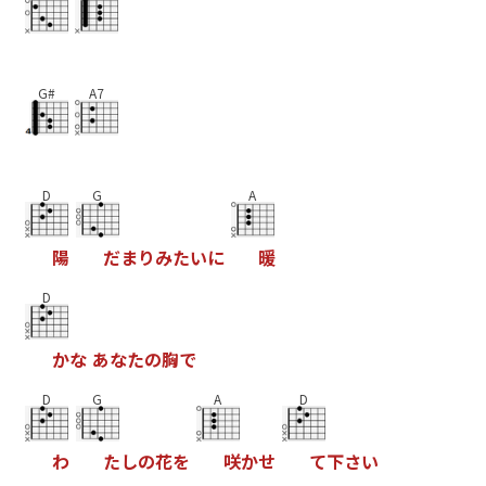
G#
A7
D
G
A
陽
だ
ま
り
み
た
い
に
暖
D
か
な
あ
な
た
の
胸
で
D
G
A
D
わ
た
し
の
花
を
咲
か
せ
て
下
さ
い