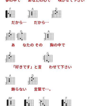
F
A
D
だ
か
ら
…
だ
か
ら
…
D
G
A
あ
な
た
の
そ
の
胸
の
中
で
D
G
「
好
き
で
す
」
と
言
わ
せ
て
下
さ
い
A
D
飾
ら
な
い
言
葉
で
…
。
A#
F
C
F