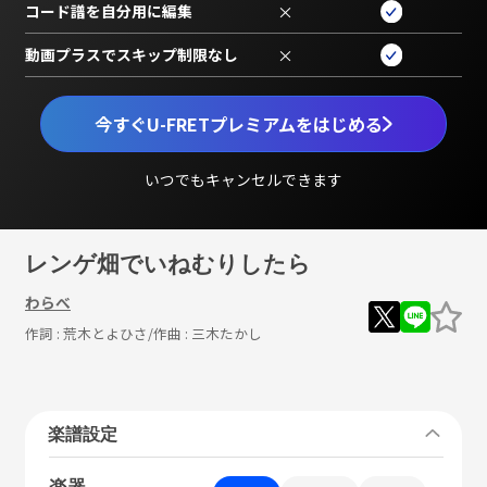
コード譜を自分用に編集
×
動画プラスでスキップ制限なし
×
今すぐU-FRETプレミアムをはじめる
いつでもキャンセルできます
レンゲ畑でいねむりしたら
わらべ
作詞 :
荒木とよひさ
/作曲 :
三木たかし
楽譜設定
楽器