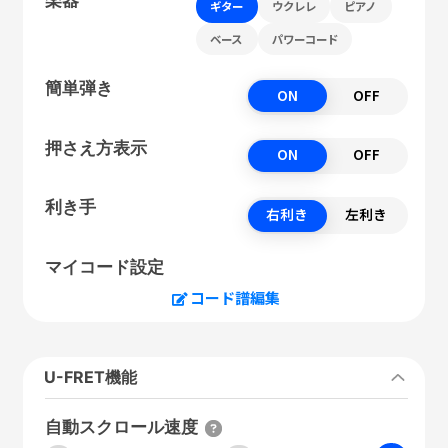
ギター
ウクレレ
ピアノ
ベース
パワーコード
簡単弾き
ON
OFF
押さえ方表示
ON
OFF
利き手
右利き
左利き
マイコード設定
コード譜編集
U-FRET機能
自動スクロール速度