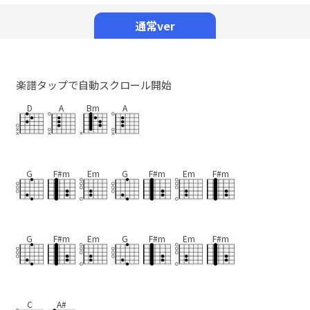
Mute
通常ver
楽譜タップで自動スクロール開始
D
A
Bm
A
G
F#m
Em
G
F#m
Em
F#m
G
F#m
Em
G
F#m
Em
F#m
C
A#