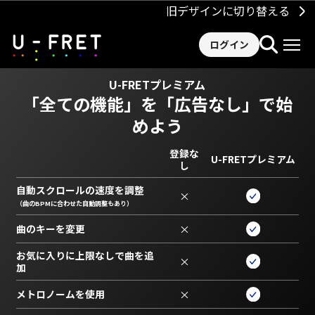
旧デザインに切り替える
ログイン
U-FRETプレミアム
「全ての機能」を
「広告なし」で始
めよう
登録な
U-FRETプレミアム
し
自動スクロールの速度を調整
×
（曲のBPMに合わせた自動調整もあり）
曲のキーを変更
×
お気に入りに上限なしで曲を追
×
加
メトロノームを使用
×