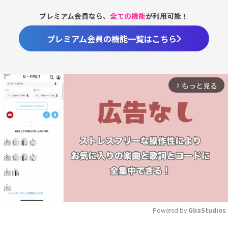
プレミアム会員なら、
全ての機能
が利用可能！
プレミアム会員の機能一覧はこちら
もっと見る
arrow_forward_ios
Powered by 
GliaStudios