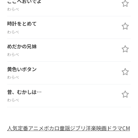
ここへおいでよ
わらべ
時計をとめて
わらべ
めだかの兄妹
わらべ
黄色いボタン
わらべ
昔、むかしは…
わらべ
人気
定番
アニメ
ボカロ
童謡
ジブリ
洋楽
映画
ドラマ
CM