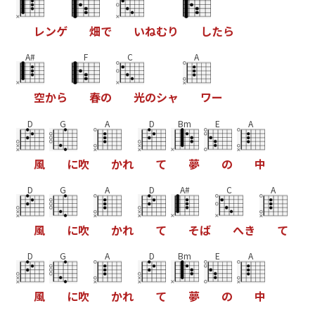
レ
ン
ゲ
畑
で
い
ね
む
り
し
た
ら
A#
F
C
A
空
か
ら
春
の
光
の
シ
ャ
ワ
ー
D
G
A
D
Bm
E
A
風
に
吹
か
れ
て
夢
の
中
D
G
A
D
A#
C
A
風
に
吹
か
れ
て
そ
ば
へ
き
て
D
G
A
D
Bm
E
A
風
に
吹
か
れ
て
夢
の
中