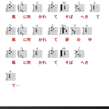
D
G
A
D
A#
C
A
風
に
吹
か
れ
て
そ
ば
へ
き
て
D
G
A
D
Bm
E
A
風
に
吹
か
れ
て
夢
の
中
D
G
A
D
A#
C
風
に
吹
か
れ
て
そ
ば
へ
き
A
て
…