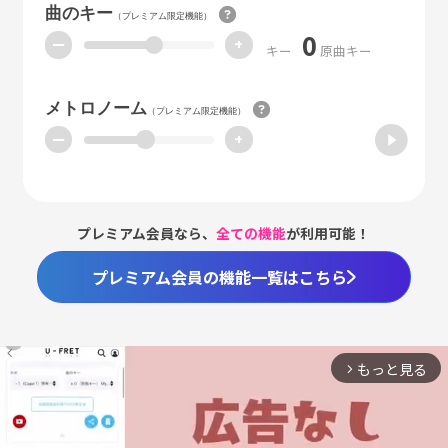
曲のキー
（プレミアム限定機能）
0
ー
+
キー
原曲キー
メトロノーム
（プレミアム限定機能）
ー
+
プレミアム会員なら、
全ての機能
が利用可能！
プレミアム会員の機能一覧はこちら
もっと見る
arrow_forward_ios