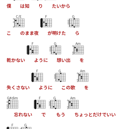
僕
は
知
り
た
い
か
ら
C/E
F
G
こ
の
ま
ま
夜
が
明
け
た
ら
F
G
Am
乾
か
な
い
よ
う
に
想
い
出
を
F
G
Am
失
く
さ
な
い
よ
う
に
こ
の
歌
を
G#dim
F
G
Am
忘
れ
な
い
で
も
う
ち
ょ
っ
と
だ
け
で
い
い
F
G