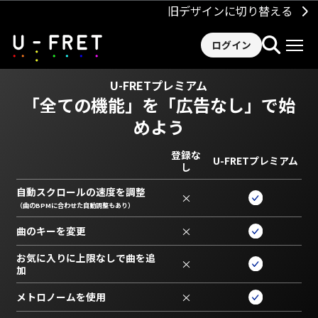
旧デザインに切り替える
ログイン
U-FRETプレミアム
「全ての機能」を
「広告なし」で始
めよう
登録な
U-FRETプレミアム
し
自動スクロールの速度を調整
×
（曲のBPMに合わせた自動調整もあり）
曲のキーを変更
×
お気に入りに上限なしで曲を追
×
加
メトロノームを使用
×