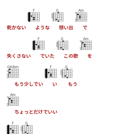
F
G
Am
乾
か
な
い
よ
う
な
想
い
出
で
F
G
Am
失
く
さ
な
い
で
い
た
こ
の
歌
を
G#dim
F
G
も
う
少
し
で
い
い
も
う
Am
ち
ょ
っ
と
だ
け
で
い
い
F
G