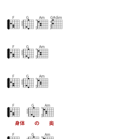
F
G
Am
G#dim
F
G
Am
F
G
Am
F
G
Am
身
体
の
奥
F
G
Am