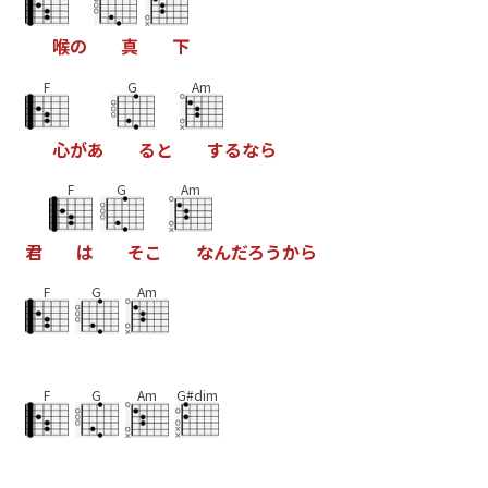
喉
の
真
下
F
G
Am
心
が
あ
る
と
す
る
な
ら
F
G
Am
君
は
そ
こ
な
ん
だ
ろ
う
か
ら
F
G
Am
F
G
Am
G#dim