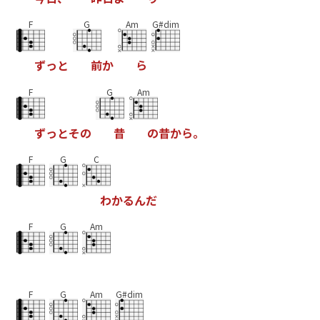
F
G
Am
G#dim
ず
っ
と
前
か
ら
F
G
Am
ず
っ
と
そ
の
昔
の
昔
か
ら
。
F
G
C
わ
か
る
ん
だ
F
G
Am
F
G
Am
G#dim