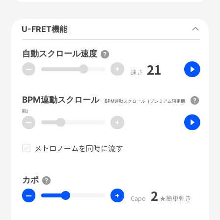
U-FRET機能
自動スクロール速度
21
ー
+
速さ
BPM連動スクロール
BPM連動スクロール（プレミアム限定機
能）
ー
+
メトロノームを同時に流す
カポ
2
ー
+
Capo
★簡単弾き