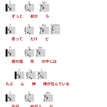
F
G
Am
ず
っ
と
前
か
ら
F
G
Am
G#dim
思
っ
て
た
け
ど
F
G
Am
君
の
指
先
の
中
に
は
F
G
C
た
ぶ
ん
神
様
が
住
ん
で
い
る
F
G
Am
今
日
、
昨
日
よ
り