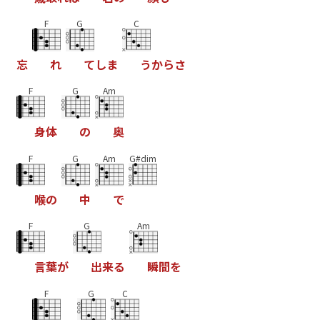
F
G
C
忘
れ
て
し
ま
う
か
ら
さ
F
G
Am
身
体
の
奥
F
G
Am
G#dim
喉
の
中
で
F
G
Am
言
葉
が
出
来
る
瞬
間
を
F
G
C