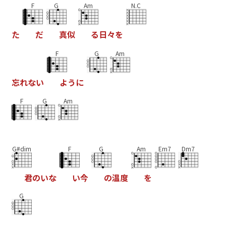
F
G
Am
N.C
た
だ
真
似
る
日
々
を
F
G
Am
忘
れ
な
い
よ
う
に
F
G
Am
G#dim
F
G
Am
Em7
Dm7
君
の
い
な
い
今
の
温
度
を
G