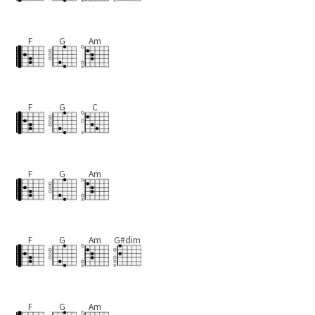
F
G
Am
F
G
C
F
G
Am
F
G
Am
G#dim
F
G
Am