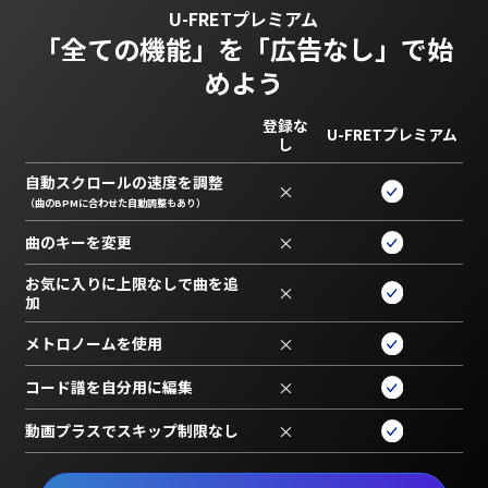
U-FRETプレミアム
「全ての機能」を
「広告なし」で始
めよう
登録な
U-FRETプレミアム
し
自動スクロールの速度を調整
×
（曲のBPMに合わせた自動調整もあり）
曲のキーを変更
×
お気に入りに上限なしで曲を追
×
加
メトロノームを使用
×
コード譜を自分用に編集
×
動画プラスでスキップ制限なし
×