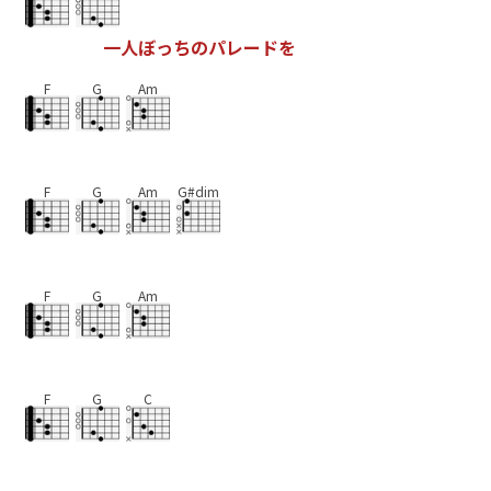
一
人
ぼ
っ
ち
の
パ
レ
ー
ド
を
F
G
Am
F
G
Am
G#dim
F
G
Am
F
G
C