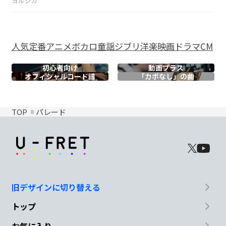
ヨルシカ
人気
定番
アニメ
ボカロ
童謡
ジブリ
洋楽
映画
ドラマ
CM
初心者向け
動画プラス
オフィシャル
コード譜
「カポなし」の曲
TOP
パレード
旧デザインに切り替える
トップ
お気に入り