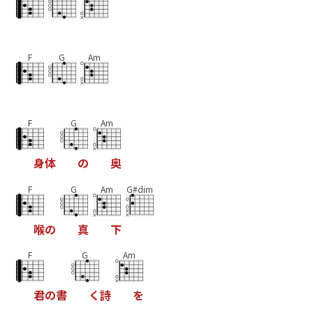
F
G
Am
F
G
Am
身
体
の
奥
F
G
Am
G#dim
喉
の
真
下
F
G
Am
君
の
書
く
詩
を