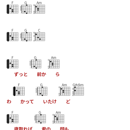
F
G
Am
F
G
C
F
G
Am
ず
っ
と
前
か
ら
F
G
Am
G#dim
わ
か
っ
て
い
た
け
ど
F
G
Am
歳
取
れ
ば
君
の
顔
も