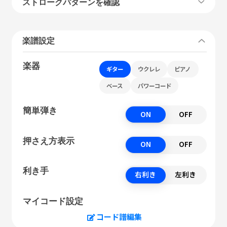
ストロークパターンを確認
楽譜設定
楽器
ギター
ウクレレ
ピアノ
ベース
パワーコード
簡単弾き
ON
OFF
押さえ方表示
ON
OFF
利き手
右利き
左利き
マイコード設定
コード譜編集