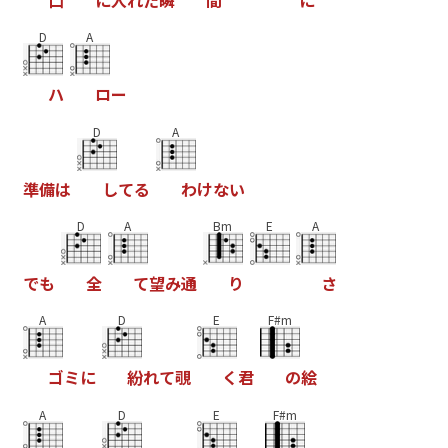
D
A
ハ
ロ
ー
D
A
準
備
は
し
て
る
わ
け
な
い
D
A
Bm
E
A
で
も
全
て
望
み
通
り
さ
A
D
E
F#m
ゴ
ミ
に
紛
れ
て
覗
く
君
の
絵
A
D
E
F#m