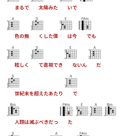
ま
る
で
太
陽
み
た
い
で
A
D
E
F#m
色
の
無
く
し
た
僕
は
今
で
も
A
D
E
A
眩
し
く
て
直
視
で
き
な
い
ん
だ
D
A
世
紀
末
を
超
え
た
あ
た
り
で
Bm
F#m
E
A
Bm
人
類
は
滅
ぶ
べ
き
だ
っ
た
D
A
F#m