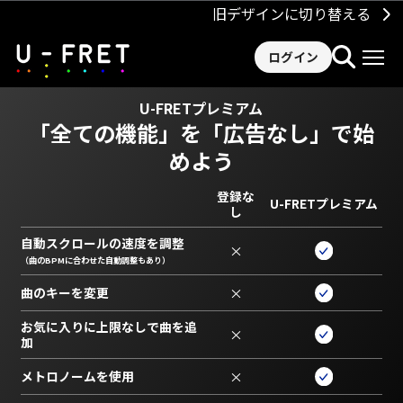
旧デザインに切り替える
ログイン
U-FRETプレミアム
「全ての機能」を
「広告なし」で始
めよう
登録な
U-FRETプレミアム
し
自動スクロールの速度を調整
×
（曲のBPMに合わせた自動調整もあり）
曲のキーを変更
×
お気に入りに上限なしで曲を追
×
加
メトロノームを使用
×