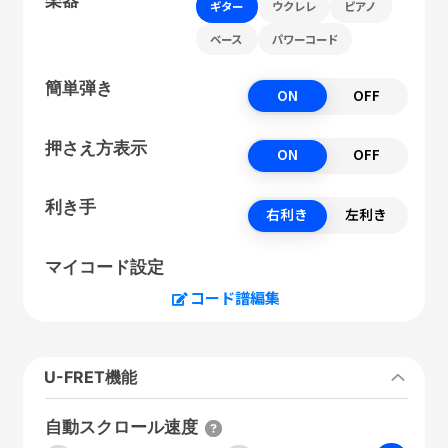
ギター
ウクレレ
ピアノ
ベース
パワーコード
簡単弾き
ON
OFF
押さえ方表示
ON
OFF
利き手
右利き
左利き
マイコード設定
コード譜編集
U-FRET機能
自動スクロール速度