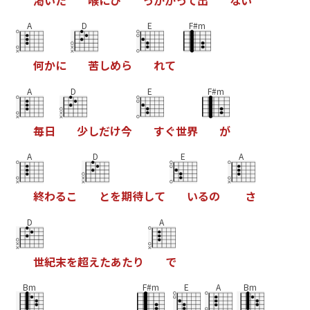
渇
い
た
喉
に
ひ
っ
か
か
っ
て
出
な
い
A
D
E
F#m
何
か
に
苦
し
め
ら
れ
て
A
D
E
F#m
毎
日
少
し
だ
け
今
す
ぐ
世
界
が
A
D
E
A
終
わ
る
こ
と
を
期
待
し
て
い
る
の
さ
D
A
世
紀
末
を
超
え
た
あ
た
り
で
Bm
F#m
E
A
Bm