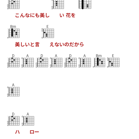
こ
ん
な
に
も
美
し
い
花
を
Bm
E
美
し
い
と
言
え
な
い
の
だ
か
ら
D
A
D
A
D
A
Bm
E
A
D
A
ハ
ロ
ー