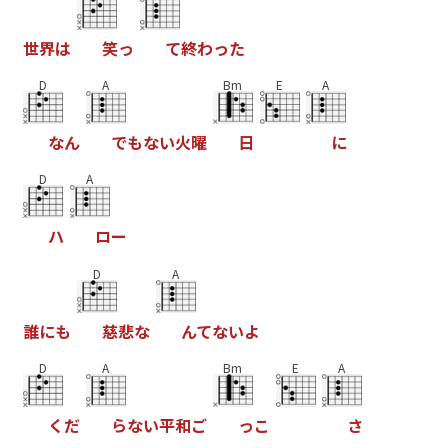
世
界
は
笑
っ
て
終
わ
っ
た
D
A
Bm
E
A
な
ん
で
も
な
い
火
曜
日
に
D
A
ハ
ロ
ー
D
A
誰
に
も
慈
悲
な
ん
て
な
い
よ
D
A
Bm
E
A
く
だ
ら
な
い
平
和
ご
っ
こ
さ