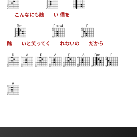
こ
ん
な
に
も
醜
い
僕
を
Bm
Esus4
E
醜
い
と
笑
っ
て
く
れ
な
い
の
だ
か
ら
D
A
D
A
D
A
Bm
E
A