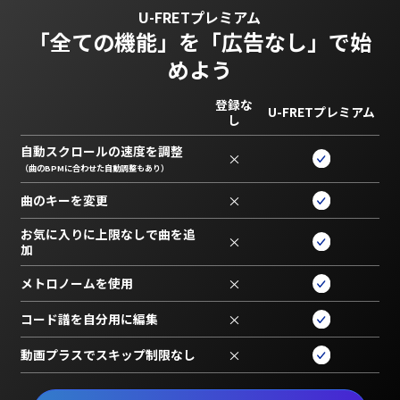
U-FRETプレミアム
「全ての機能」を
「広告なし」で始
めよう
登録な
U-FRETプレミアム
し
自動スクロールの速度を調整
×
（曲のBPMに合わせた自動調整もあり）
曲のキーを変更
×
お気に入りに上限なしで曲を追
×
加
メトロノームを使用
×
コード譜を自分用に編集
×
動画プラスでスキップ制限なし
×