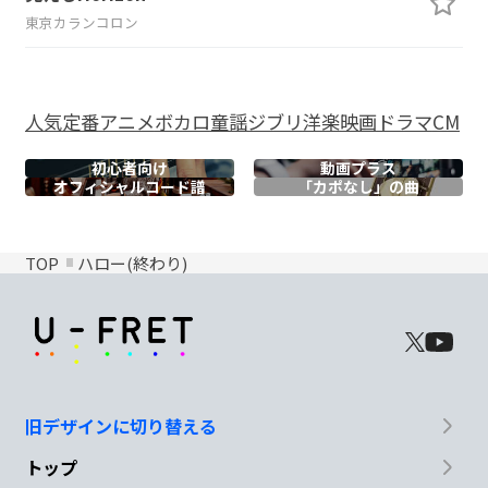
東京カランコロン
人気
定番
アニメ
ボカロ
童謡
ジブリ
洋楽
映画
ドラマ
CM
初心者向け
動画プラス
オフィシャル
コード譜
「カポなし」の曲
TOP
ハロー(終わり)
旧デザインに切り替える
トップ