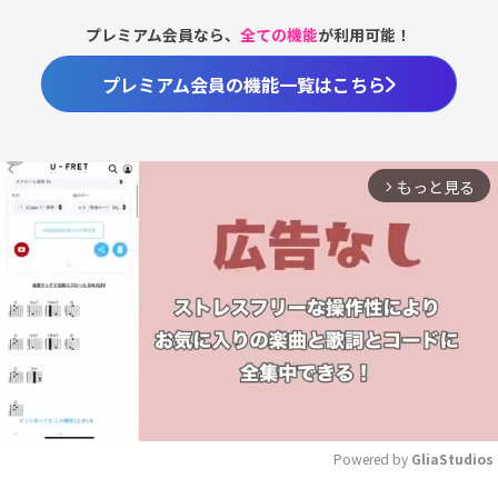
プレミアム会員なら、
全ての機能
が利用可能！
プレミアム会員の機能一覧はこちら
もっと見る
arrow_forward_ios
Powered by 
GliaStudios