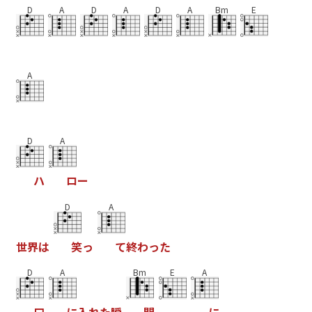
D
A
D
A
D
A
Bm
E
A
D
A
ハ
ロ
ー
D
A
世
界
は
笑
っ
て
終
わ
っ
た
D
A
Bm
E
A
口
に
入
れ
た
瞬
間
に