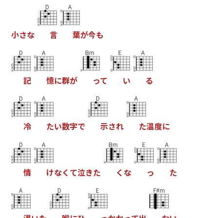
D
A
小
さ
な
言
葉
が
今
も
D
A
Bm
E
A
記
憶
に
群
が
っ
て
い
る
D
A
D
A
冷
た
い
数
字
で
示
さ
れ
た
温
度
に
D
A
Bm
E
A
情
け
な
く
て
泣
き
た
く
な
っ
た
A
D
E
F#m