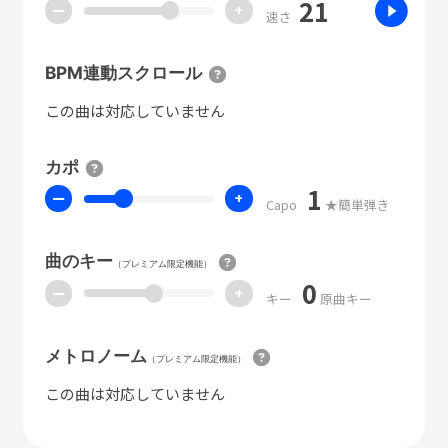
21
ー
+
速さ
BPM連動スクロール
この曲は対応していません
カポ
1
ー
+
Capo
★簡単弾き
曲のキー
（プレミアム限定機能）
0
ー
+
キー
原曲キー
メトロノーム
（プレミアム限定機能）
この曲は対応していません