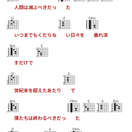
人
類
は
滅
ぶ
べ
き
だ
っ
た
D
A
F#m
い
つ
ま
で
も
く
だ
ら
な
い
日
々
を
垂
れ
流
Bm
E
す
だ
け
で
D
A
世
紀
末
を
超
え
た
あ
た
り
で
Bm
F#m
E
A
Bm
僕
た
ち
は
終
わ
る
べ
き
だ
っ
た
D
A
F#m