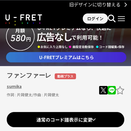
旧デザインに切り替える
ログイン
ファンファーレ
動画プラス
sumika
作詞 :
片岡健太
/作曲 :
片岡健太
通常のコード譜表示に変更