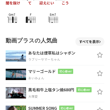
闇を抜け
て
迎えにい
こう
Gm7
F
Em7
光る朝
も雨の虹
も
Am
Dm7
Em7
F
G
動画プラスの人気曲
すべてを表示
今か
ら全
て
迎えに
いくよ
あなたは煙草私はシャボン
ラブリーサマーちゃん
C
F
G
G#dim
Am
マリーゴールド
初心者ver
あいみょん
F
Em7
Am
黒毛和牛上塩タン焼680円
初心者ver
大塚愛
SUMMER SONG
初心者ver