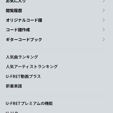
お気に入り
飲み干したら
新しい自分だ
ろう
閲覧履歴
C
F
オリジナルコード譜
Ah 夜を越え
て
コード譜作成
ギターコードブック
G
G#dim
Am
闇を抜け
て
迎えにい
こう
人気曲ランキング
Gm7
F
Em7
Am
Dm7
人気アーティストランキング
U-FRET動画プラス
傷の海
も悩む森
も
厭わ
ない
新着楽譜
G
毒を飲んで
U-FRETプレミアムの機能
U-リク