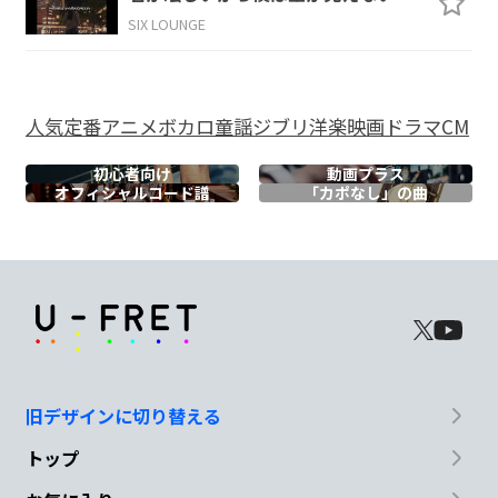
Dm7
G
C
E7
SIX LOUNGE
他ならぬ
僕だ
震えた僕
の手だ
人気
定番
アニメ
ボカロ
童謡
ジブリ
洋楽
映画
ドラマ
CM
Am
Gm7
初心者向け
動画プラス
知らなけれりゃいい
ことだと
オフィシャル
コード譜
「カポなし」の曲
F
G
E7
逃
げるのはもう
やめ
Am
Gm7
F
醜さも不
甲斐なさも照
らして
旧デザインに切り替える
トップ
G
E7