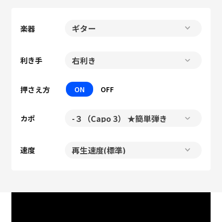
楽器
利き手
押さえ方
ON
OFF
カポ
速度