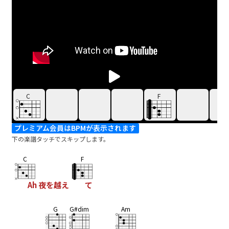
C
F
プレミアム会員はBPMが表示されます
下の楽譜タッチでスキップします。
C
F
Ah 夜を越え
て
G
G#dim
Am