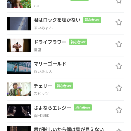
Dm7
G
YUI
君はロックを聴かない
初心者ver
あいみょん
F
Em7
Am
ドライフラワー
初心者ver
暗い暗い暗い部屋を作って
目を塞げ
ば
優里
Dm7
G
C
マリーゴールド
あいみょん
気づかない
チクチクチクチク
心は
痛ま
チェリー
初心者ver
ない
スピッツ
さよならエレジー
F
Em7
Am
初心者ver
菅田将暉
眩しい眩しい光遮るカー
テン開くの
は
君が眩しいから僕は星が見えない