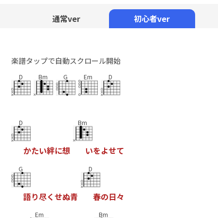
Mute
通常ver
初心者ver
楽譜タップで自動スクロール開始
D
Bm
G
Em
D
D
Bm
か
た
い
絆
に
想
い
を
よ
せ
て
G
D
語
り
尽
く
せ
ぬ
青
春
の
日
々
Em
Bm