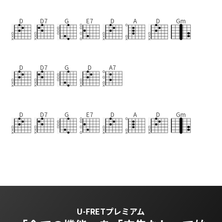
D
D7
G
E7
D
A
D
Gm
D
D7
G
D
A7
D
D7
G
E7
D
A
D
Gm
U-FRETプレミアム