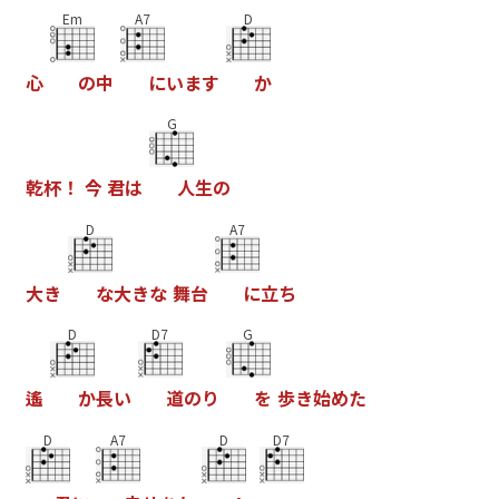
Em
A7
D
心
の
中
に
い
ま
す
か
G
乾
杯
！
今
君
は
人
生
の
D
A7
大
き
な
大
き
な
舞
台
に
立
ち
D
D7
G
遙
か
長
い
道
の
り
を
歩
き
始
め
た
D
A7
D
D7