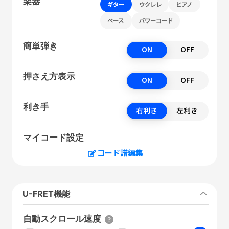
楽器
ギター
ウクレレ
ピアノ
ベース
パワーコード
簡単弾き
ON
OFF
押さえ方表示
ON
OFF
利き手
右利き
左利き
マイコード設定
コード譜編集
U-FRET機能
自動スクロール速度