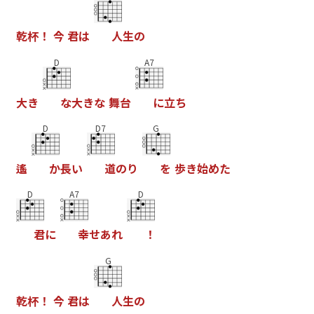
乾
杯
！
今
君
は
人
生
の
D
A7
大
き
な
大
き
な
舞
台
に
立
ち
D
D7
G
遙
か
長
い
道
の
り
を
歩
き
始
め
た
D
A7
D
君
に
幸
せ
あ
れ
！
G
乾
杯
！
今
君
は
人
生
の