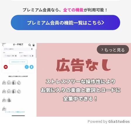
プレミアム会員なら、
全ての機能
が利用可能！
プレミアム会員の機能一覧はこちら
もっと見る
arrow_forward_ios
Powered by 
GliaStudios