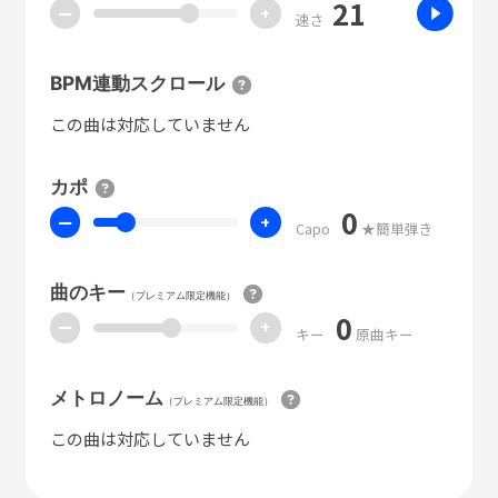
21
ー
+
速さ
BPM連動スクロール
この曲は対応していません
カポ
0
ー
+
Capo
★簡単弾き
曲のキー
（プレミアム限定機能）
0
ー
+
キー
原曲キー
メトロノーム
（プレミアム限定機能）
この曲は対応していません