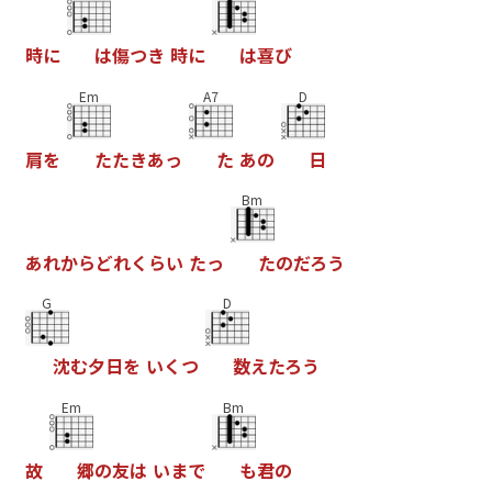
時
に
は
傷
つ
き
時
に
は
喜
び
Em
A7
D
肩
を
た
た
き
あ
っ
た
あ
の
日
Bm
あ
れ
か
ら
ど
れ
く
ら
い
た
っ
た
の
だ
ろ
う
G
D
沈
む
夕
日
を
い
く
つ
数
え
た
ろ
う
Em
Bm
故
郷
の
友
は
い
ま
で
も
君
の