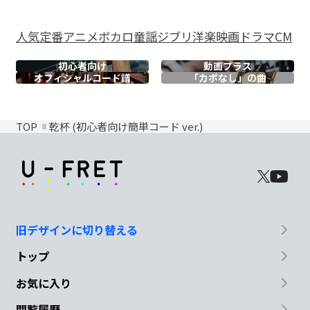
人気
定番
アニメ
ボカロ
童謡
ジブリ
洋楽
映画
ドラマ
CM
初心者向け
動画プラス
オフィシャル
コード譜
「カポなし」の曲
TOP
乾杯 (初心者向け簡単コード ver.)
旧デザインに切り替える
トップ
お気に入り
閲覧履歴