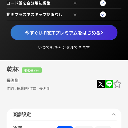
コード譜を自分用に編集
×
動画プラスでスキップ制限なし
×
今すぐU-FRETプレミアムをはじめる
いつでもキャンセルできます
乾杯
初心者ver
長渕剛
作詞 :
長渕剛
/作曲 :
長渕剛
楽譜設定