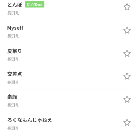
とんぼ
初心者ver
長渕剛
Myself
長渕剛
夏祭り
長渕剛
交差点
長渕剛
素顔
長渕剛
ろくなもんじゃねえ
長渕剛