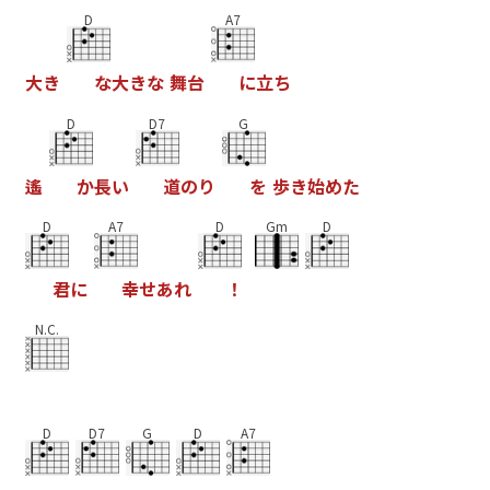
D
A7
大
き
な
大
き
な
舞
台
に
立
ち
D
D7
G
遙
か
長
い
道
の
り
を
歩
き
始
め
た
D
A7
D
Gm
D
君
に
幸
せ
あ
れ
！
N.C.
D
D7
G
D
A7