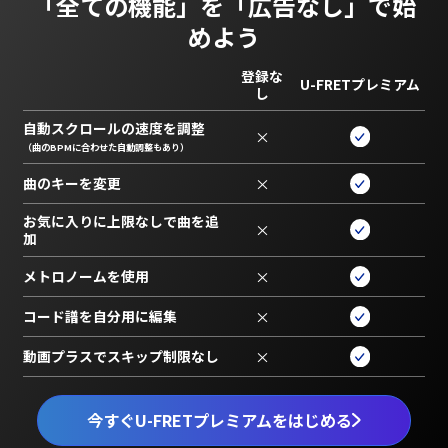
「全ての機能」を
「広告なし」で始
めよう
登録な
U-FRETプレミアム
し
自動スクロールの速度を調整
×
（曲のBPMに合わせた自動調整もあり）
曲のキーを変更
×
お気に入りに上限なしで曲を追
×
加
メトロノームを使用
×
コード譜を自分用に編集
×
動画プラスでスキップ制限なし
×
今すぐU-FRETプレミアムをはじめる