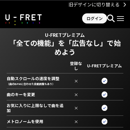
旧デザインに切り替える
ログイン
U-FRETプレミアム
「全ての機能」を
「広告なし」で始
めよう
登録な
U-FRETプレミアム
し
自動スクロールの速度を調整
×
（曲のBPMに合わせた自動調整もあり）
曲のキーを変更
×
お気に入りに上限なしで曲を追
×
加
メトロノームを使用
×