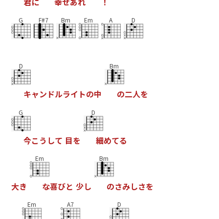
君
に
幸
せ
あ
れ
！
G
F#7
Bm
Em
A
D
D
Bm
キ
ャ
ン
ド
ル
ラ
イ
ト
の
中
の
二
人
を
G
D
今
こ
う
し
て
目
を
細
め
て
る
Em
Bm
大
き
な
喜
び
と
少
し
の
さ
み
し
さ
を
Em
A7
D