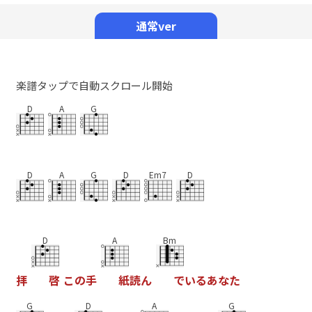
Mute
通常ver
楽譜タップで自動スクロール開始
D
A
G
D
A
G
D
Em7
D
D
A
Bm
拝
啓
こ
の
手
紙
読
ん
で
い
る
あ
な
た
G
D
A
G