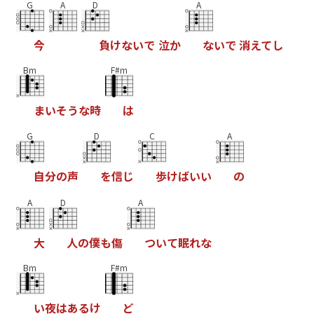
G
A
D
A
今
負
け
な
い
で
泣
か
な
い
で
消
え
て
し
Bm
F#m
ま
い
そ
う
な
時
は
G
D
C
A
自
分
の
声
を
信
じ
歩
け
ば
い
い
の
A
D
A
大
人
の
僕
も
傷
つ
い
て
眠
れ
な
Bm
F#m
い
夜
は
あ
る
け
ど