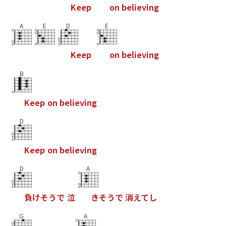
K
e
e
p
o
n
b
e
l
i
e
v
i
n
g
A
E
D
E
K
e
e
p
o
n
b
e
l
i
e
v
i
n
g
B
K
e
e
p
o
n
b
e
l
i
e
v
i
n
g
D
K
e
e
p
o
n
b
e
l
i
e
v
i
n
g
D
A
負
け
そ
う
で
泣
き
そ
う
で
消
え
て
し
G
A