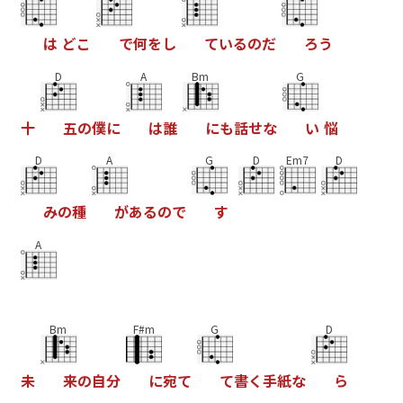
は
ど
こ
で
何
を
し
て
い
る
の
だ
ろ
う
D
A
Bm
G
十
五
の
僕
に
は
誰
に
も
話
せ
な
い
悩
D
A
G
D
Em7
D
み
の
種
が
あ
る
の
で
す
A
Bm
F#m
G
D
未
来
の
自
分
に
宛
て
て
書
く
手
紙
な
ら