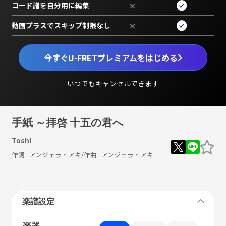
コード譜を自分用に編集
×
動画プラスでスキップ制限なし
×
今すぐU-FRETプレミアムをはじめる
いつでもキャンセルできます
手紙 ～拝啓 十五の君へ
Toshl
作詞 :
アンジェラ・アキ
/作曲 :
アンジェラ・アキ
楽譜設定
楽器