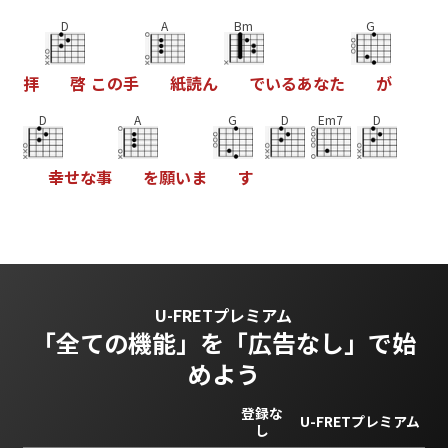
D
A
Bm
G
拝
啓
こ
の
手
紙
読
ん
で
い
る
あ
な
た
が
D
A
G
D
Em7
D
幸
せ
な
事
を
願
い
ま
す
U-FRETプレミアム
「全ての機能」を
「広告なし」で始
めよう
登録な
U-FRETプレミアム
し