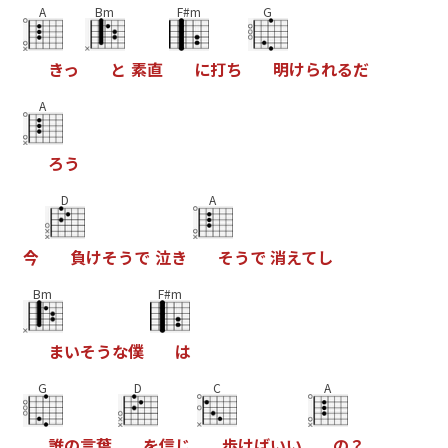
A
Bm
F#m
G
き
っ
と
素
直
に
打
ち
明
け
ら
れ
る
だ
A
ろ
う
D
A
今
負
け
そ
う
で
泣
き
そ
う
で
消
え
て
し
Bm
F#m
ま
い
そ
う
な
僕
は
G
D
C
A
誰
の
言
葉
を
信
じ
歩
け
ば
い
い
の
？