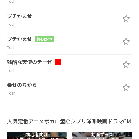
Toshl
ブチかませ
Toshl
ブチかませ
初心者ver
Toshl
残酷な天使のテーゼ
Toshl
幸せのちから
Toshl
人気
定番
アニメ
ボカロ
童謡
ジブリ
洋楽
映画
ドラマ
CM
初心者向け
動画プラス