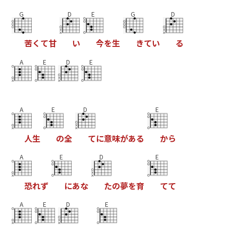
G
D
E
G
D
苦
く
て
甘
い
今
を
生
き
て
い
る
A
E
D
E
A
E
D
E
人
生
の
全
て
に
意
味
が
あ
る
か
ら
A
E
D
E
恐
れ
ず
に
あ
な
た
の
夢
を
育
て
て
A
E
D
E