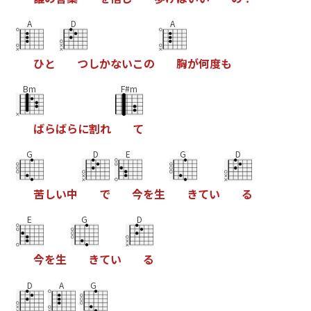
A
D
A
ひ
と
つ
し
か
な
い
こ
の
胸
が
何
度
も
Bm
F#m
ば
ら
ば
ら
に
割
れ
て
G
D
E
G
D
苦
し
い
中
で
今
を
生
き
て
い
る
E
G
D
今
を
生
き
て
い
る
D
A
G