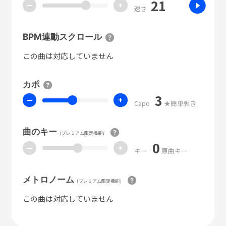
21
ー
+
速さ
BPM連動スクロール
この曲は対応していません
カポ
3
ー
+
Capo
★簡単弾き
曲のキー
（プレミアム限定機能）
0
ー
+
キー
原曲キー
メトロノーム
（プレミアム限定機能）
この曲は対応していません