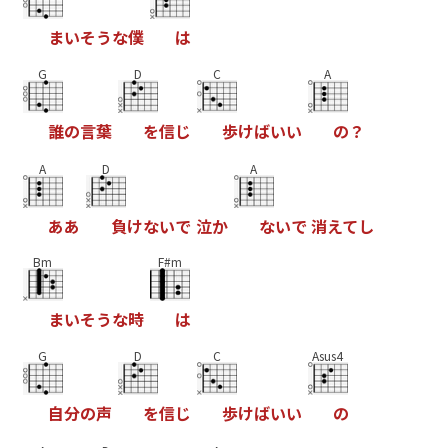
ま
い
そ
う
な
僕
は
G
D
C
A
誰
の
言
葉
を
信
じ
歩
け
ば
い
い
の
？
A
D
A
あ
あ
負
け
な
い
で
泣
か
な
い
で
消
え
て
し
Bm
F#m
ま
い
そ
う
な
時
は
G
D
C
Asus4
自
分
の
声
を
信
じ
歩
け
ば
い
い
の