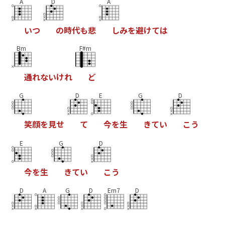
A
D
A
い
つ
の
時
代
も
悲
し
み
を
避
け
て
は
Bm
F#m
通
れ
な
い
け
れ
ど
G
D
E
G
D
笑
顔
を
見
せ
て
今
を
生
き
て
い
こ
う
E
G
D
今
を
生
き
て
い
こ
う
D
A
G
D
Em7
D