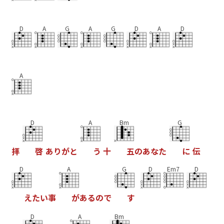
D
A
G
A
G
D
A
D
A
D
A
Bm
G
拝
啓
あ
り
が
と
う
十
五
の
あ
な
た
に
伝
D
A
G
D
Em7
D
え
た
い
事
が
あ
る
の
で
す
D
A
Bm