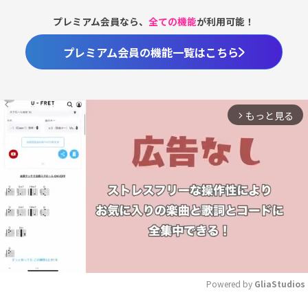
プレミアム会員なら、
全ての機能
が利用可能！
プレミアム会員の機能一覧はこちら
もっと見る
arrow_forward_ios
Powered by 
GliaStudios