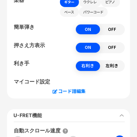
ギター
ウクレレ
ピアノ
ベース
パワーコード
簡単弾き
ON
OFF
押さえ方表示
ON
OFF
利き手
右利き
左利き
マイコード設定
コード譜編集
U-FRET機能
自動スクロール速度