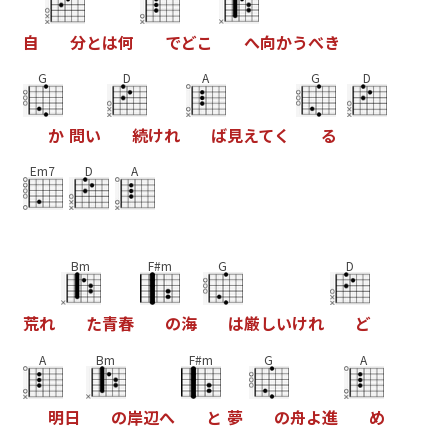
自
分
と
は
何
で
ど
こ
へ
向
か
う
べ
き
G
D
A
G
D
か
問
い
続
け
れ
ば
見
え
て
く
る
Em7
D
A
Bm
F#m
G
D
荒
れ
た
青
春
の
海
は
厳
し
い
け
れ
ど
A
Bm
F#m
G
A
明
日
の
岸
辺
へ
と
夢
の
舟
よ
進
め