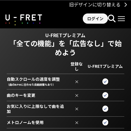
旧デザインに切り替える
ログイン
U-FRETプレミアム
「全ての機能」を
「広告なし」で始
めよう
登録な
U-FRETプレミアム
し
自動スクロールの速度を調整
×
（曲のBPMに合わせた自動調整もあり）
曲のキーを変更
×
お気に入りに上限なしで曲を追
×
加
メトロノームを使用
×