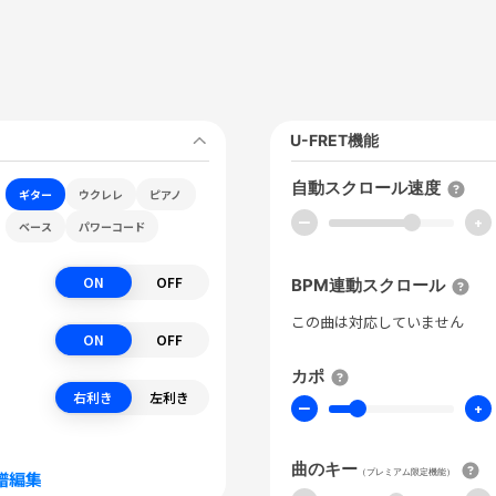
U-FRET機能
自動スクロール速度
ギター
ウクレレ
ピアノ
ー
+
ベース
パワーコード
ON
OFF
BPM連動スクロール
この曲は対応していません
ON
OFF
カポ
右利き
左利き
ー
+
曲のキー
（プレミアム限定機能）
譜編集