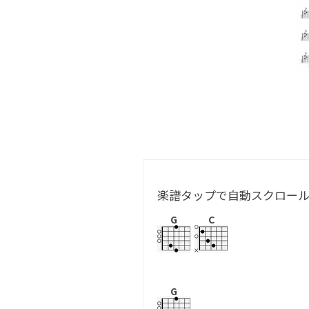
楽譜タップで自動スクロー
G
C
G