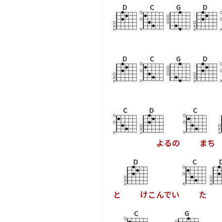
D
C
G
D
D
C
G
D
C
D
C
よ
る
の
ま
ち
D
C
と
け
こ
ん
で
い
た
C
G