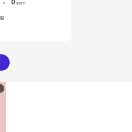
0
キー
原曲キー