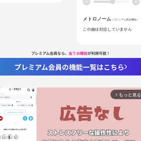
ー
+
メトロノーム
（プレミアム限定機能）
この曲は対応していません
プレミアム会員なら、
全ての機能
が利用可能！
プレミアム会員の機能一覧はこちら
もっと見る
arrow_forward_ios