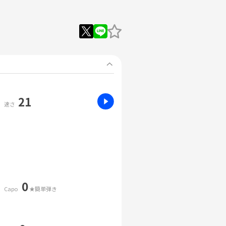
21
速さ
0
Capo
★簡単弾き