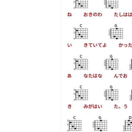
ね
お
き
の
わ
た
し
は
C
G
い
き
て
い
て
よ
か
っ
C
G
あ
な
た
は
な
ん
で
お
C
G
き
み
が
は
い
た
。
う
C
G
D