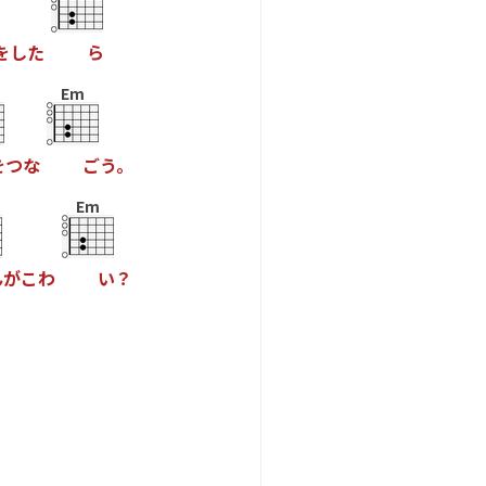
を
し
た
ら
Em
を
つ
な
ご
う
。
Em
ん
が
こ
わ
い
？