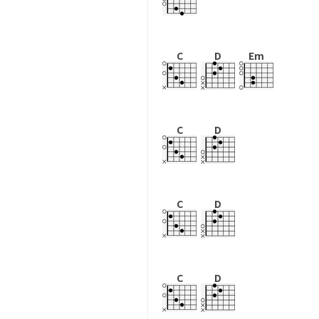
C
D
Em
C
D
C
D
C
D