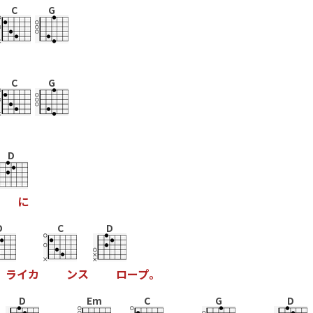
C
G
C
G
D
に
D
C
D
ラ
イ
カ
ン
ス
ロ
ー
プ
。
D
Em
C
G
D