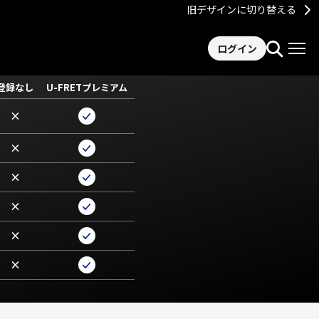
旧デザインに切り替える
ログイン
登録なし
U-FRETプレミアム
×
×
×
×
×
×