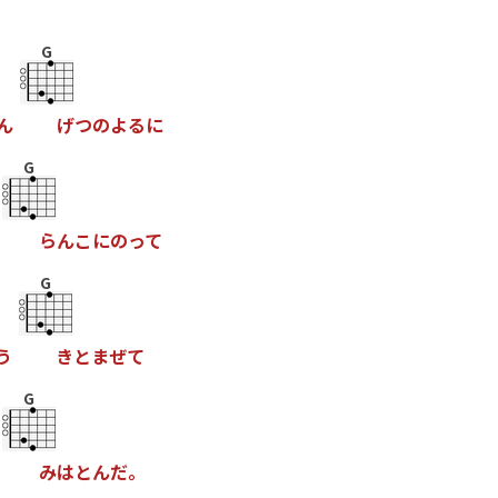
G
ん
げ
つ
の
よ
る
に
G
ら
ん
こ
に
の
っ
て
G
う
き
と
ま
ぜ
て
G
み
は
と
ん
だ
。