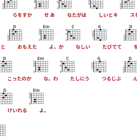
は
ら
を
す
か
せ
あ
な
た
が
ほ
し
い
と
キ
ス
D
Em
C
G
D
た
と
お
も
え
た
よ
。
か
な
し
い
た
び
で
て
D
Em
C
G
D
こ
っ
た
の
か
な
。
わ
た
し
に
う
つ
る
じ
ぶ
D
Em
け
い
れ
る
よ
。