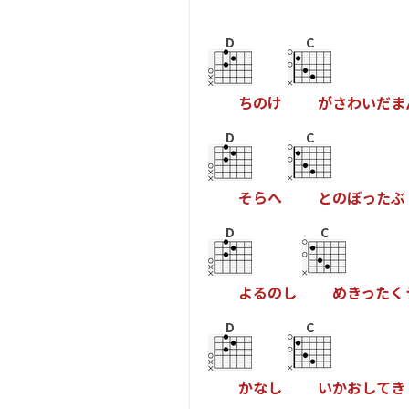
D
C
ち
の
け
が
さ
わ
い
だ
ま
D
C
そ
ら
へ
と
の
ぼ
っ
た
ぶ
D
C
よ
る
の
し
め
き
っ
た
く
D
C
か
な
し
い
か
お
し
て
き