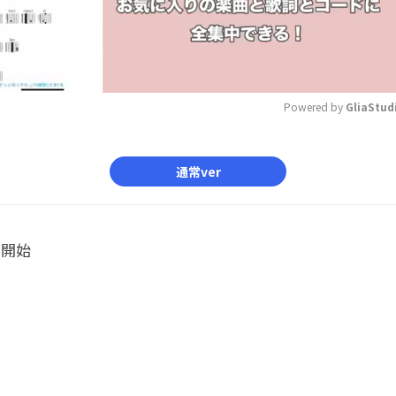
Powered by 
GliaStud
Mute
通常ver
ル開始