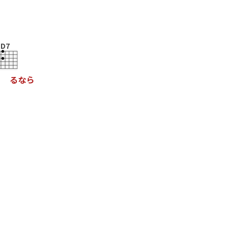
D7
る
な
ら