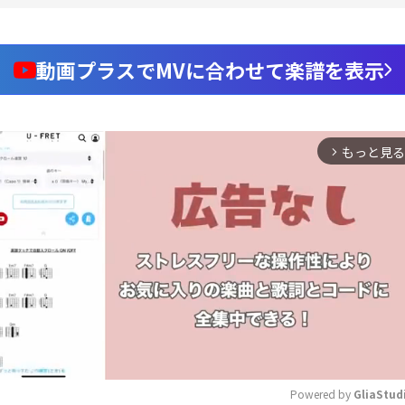
動画プラスでMVに合わせて楽譜を表示
もっと見る
arrow_forward_ios
Powered by 
GliaStud