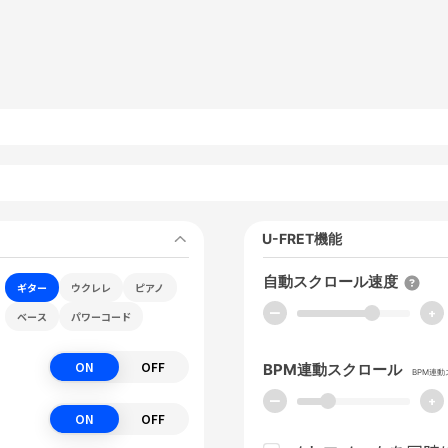
U-FRET機能
自動スクロール速度
ギター
ウクレレ
ピアノ
ー
+
ベース
パワーコード
ON
OFF
BPM連動スクロール
BPM連
ー
+
ON
OFF