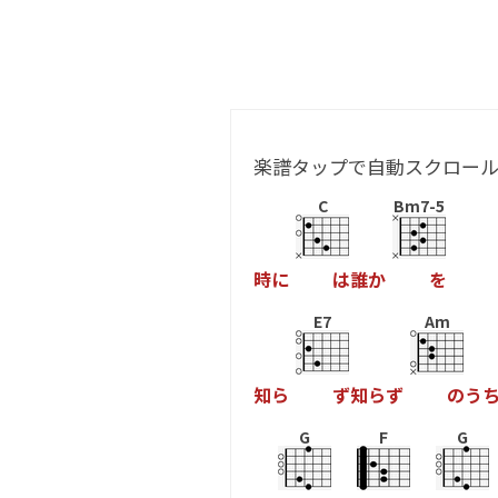
楽譜タップで自動スクロー
C
Bm7-5
時
に
は
誰
か
を
E7
Am
知
ら
ず
知
ら
ず
の
う
G
F
G