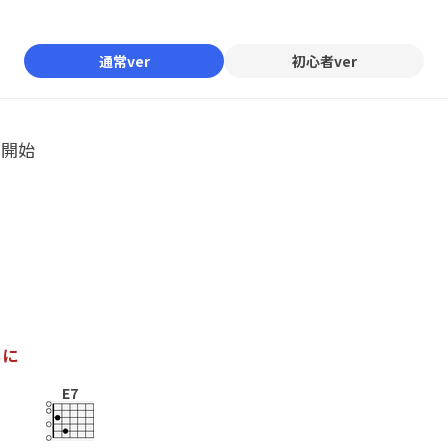
Mute
通常ver
初心者ver
ル開始
ち
に
E7