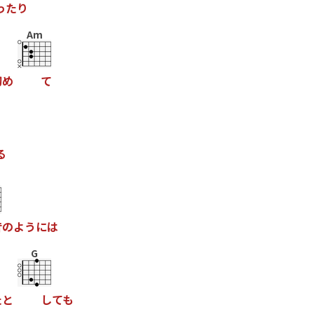
っ
た
り
Am
初
め
て
る
昔
の
よ
う
に
は
G
た
と
し
て
も