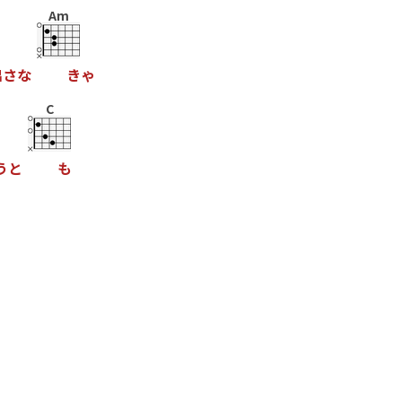
Am
出
さ
な
き
ゃ
C
う
と
も