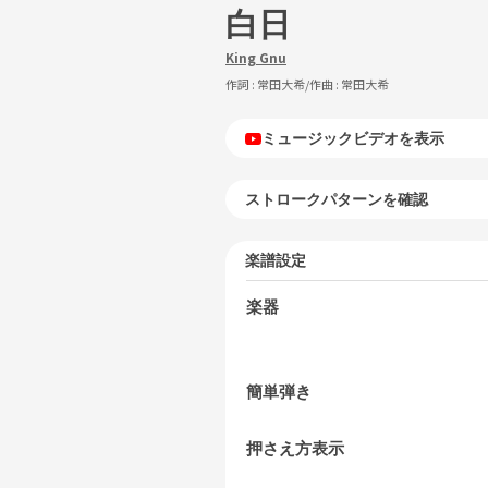
白日
King Gnu
作詞 :
常田大希
/作曲 :
常田大希
ミュージックビデオを表示
ストロークパターンを確認
楽譜設定
楽器
簡単弾き
押さえ方表示