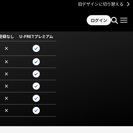
旧デザインに切り替える
ログイン
登録なし
U-FRETプレミアム
×
×
×
×
×
×