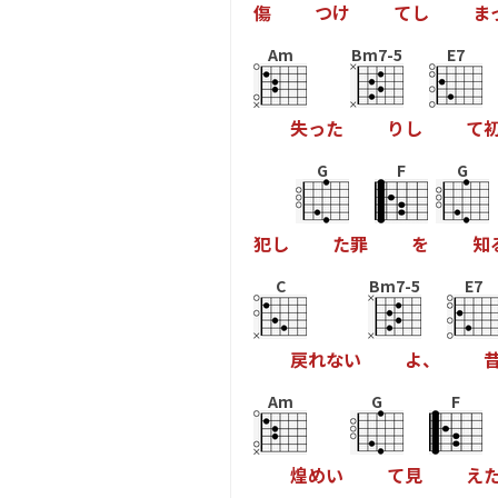
傷
つ
け
て
し
ま
Am
Bm7-5
E7
失
っ
た
り
し
て
G
F
G
犯
し
た
罪
を
知
C
Bm7-5
E7
戻
れ
な
い
よ
、
Am
G
F
煌
め
い
て
見
え