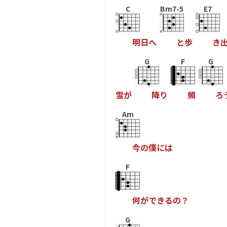
C
Bm7-5
E7
明
日
へ
と
歩
き
G
F
G
雪
が
降
り
頻
ろ
Am
今
の
僕
に
は
F
何
が
で
き
る
の
？
G