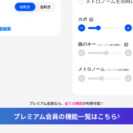
メトロノームを同時
右利き
左利き
カポ
ー
+
譜編集
曲のキー
（プレミアム限定機能）
ー
+
メトロノーム
（プレミアム限定機能）
ー
+
プレミアム会員なら、
全ての機能
が利用可能！
プレミアム会員の機能一覧はこちら