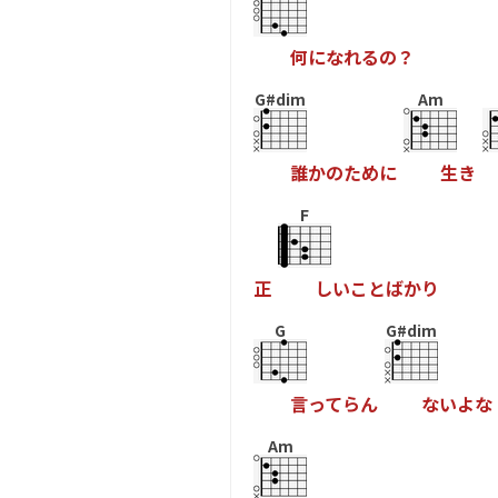
何
に
な
れ
る
の
？
G#dim
Am
誰
か
の
た
め
に
生
き
F
正
し
い
こ
と
ば
か
り
G
G#dim
言
っ
て
ら
ん
な
い
よ
な
Am