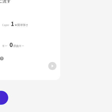
に流す
1
Capo
★簡単弾き
0
キー
原曲キー