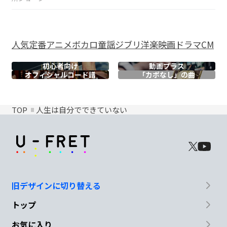
人気
定番
アニメ
ボカロ
童謡
ジブリ
洋楽
映画
ドラマ
CM
初心者向け
動画プラス
オフィシャル
コード譜
「カポなし」の曲
TOP
人生は自分でできていない
旧デザインに切り替える
トップ
お気に入り