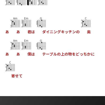
Am
Em
G
C
あ
あ
君
は
ダ
イ
ニ
ン
グ
キ
ッ
チ
ン
の
奥
Am
Em
G
あ
あ
僕
は
テ
ー
ブ
ル
の
上
の
物
を
ど
っ
ち
か
に
C
寄
せ
て