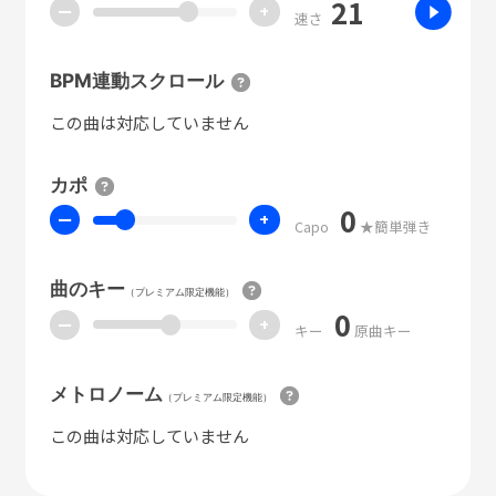
21
ー
+
速さ
BPM連動スクロール
この曲は対応していません
カポ
0
ー
+
Capo
★簡単弾き
曲のキー
（プレミアム限定機能）
0
ー
+
キー
原曲キー
メトロノーム
（プレミアム限定機能）
この曲は対応していません