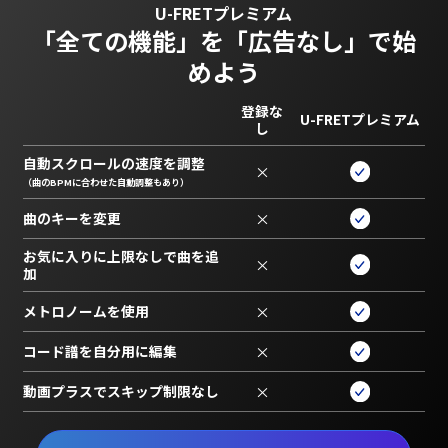
U-FRETプレミアム
「全ての機能」を
「広告なし」で始
めよう
登録な
U-FRETプレミアム
し
自動スクロールの速度を調整
×
（曲のBPMに合わせた自動調整もあり）
曲のキーを変更
×
お気に入りに上限なしで曲を追
×
加
メトロノームを使用
×
コード譜を自分用に編集
×
動画プラスでスキップ制限なし
×