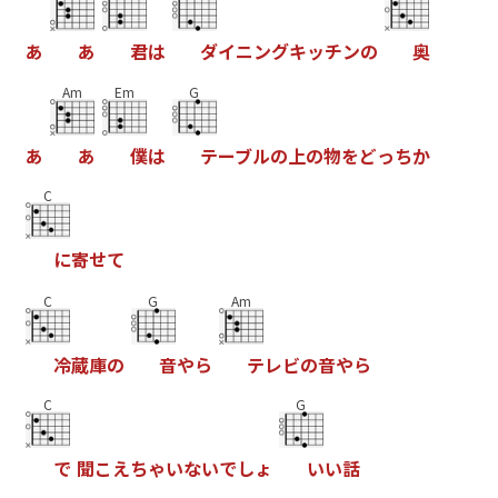
あ
あ
君
は
ダ
イ
ニ
ン
グ
キ
ッ
チ
ン
の
奥
Am
Em
G
あ
あ
僕
は
テ
ー
ブ
ル
の
上
の
物
を
ど
っ
ち
か
C
に
寄
せ
て
C
G
Am
冷
蔵
庫
の
音
や
ら
テ
レ
ビ
の
音
や
ら
C
G
で
聞
こ
え
ち
ゃ
い
な
い
で
し
ょ
い
い
話