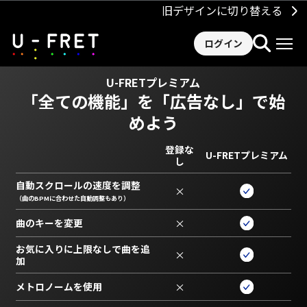
旧デザインに切り替える
ログイン
U-FRETプレミアム
「全ての機能」を
「広告なし」で始
めよう
登録な
U-FRETプレミアム
し
自動スクロールの速度を調整
×
（曲のBPMに合わせた自動調整もあり）
曲のキーを変更
×
お気に入りに上限なしで曲を追
×
加
メトロノームを使用
×