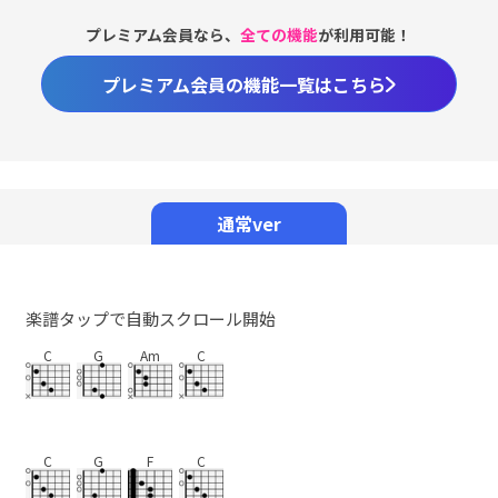
プレミアム会員なら、
全ての機能
が利用可能！
プレミアム会員の機能一覧はこちら
Loaded
:
98.37%
/
Unmute
通常ver
楽譜タップで自動スクロール開始
C
G
Am
C
C
G
F
C