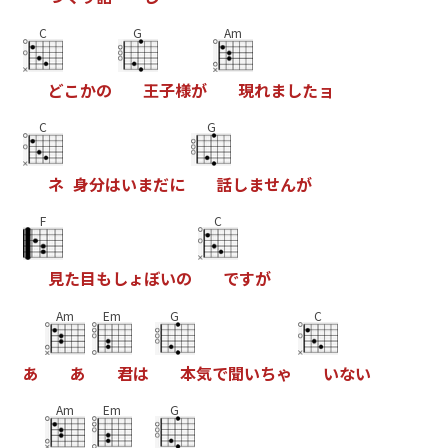
C
G
Am
ど
こ
か
の
王
子
様
が
現
れ
ま
し
た
ョ
C
G
ネ
身
分
は
い
ま
だ
に
話
し
ま
せ
ん
が
F
C
見
た
目
も
し
ょ
ぼ
い
の
で
す
が
Am
Em
G
C
あ
あ
君
は
本
気
で
聞
い
ち
ゃ
い
な
い
Am
Em
G