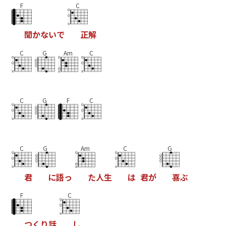
F
C
聞
か
な
い
で
正
解
C
G
Am
C
C
G
F
C
C
G
Am
C
G
君
に
語
っ
た
人
生
は
君
が
喜
ぶ
F
C
つ
く
り
話
し