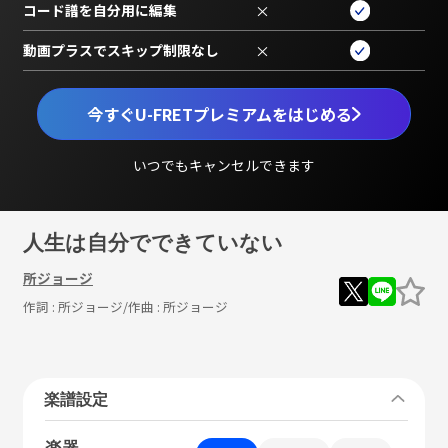
コード譜を自分用に編集
×
動画プラスでスキップ制限なし
×
今すぐU-FRETプレミアムをはじめる
いつでもキャンセルできます
人生は自分でできていない
所ジョージ
作詞 :
所ジョージ
/作曲 :
所ジョージ
楽譜設定
楽器