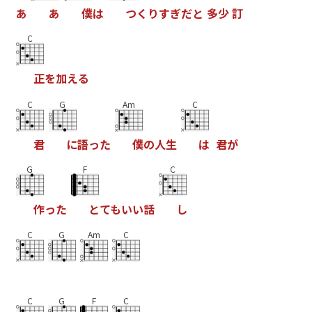
あ
あ
僕
は
つ
く
り
す
ぎ
だ
と
多
少
訂
C
正
を
加
え
る
C
G
Am
C
君
に
語
っ
た
僕
の
人
生
は
君
が
G
F
C
作
っ
た
と
て
も
い
い
話
し
C
G
Am
C
C
G
F
C