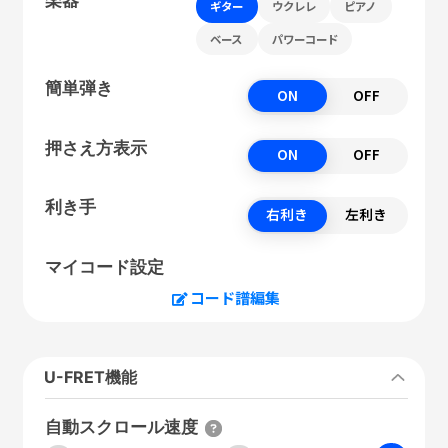
ギター
ウクレレ
ピアノ
ベース
パワーコード
簡単弾き
ON
OFF
押さえ方表示
ON
OFF
利き手
右利き
左利き
マイコード設定
コード譜編集
U-FRET機能
自動スクロール速度