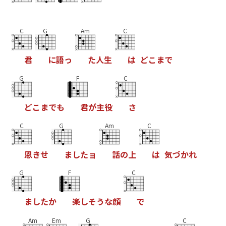
C
G
Am
C
君
に
語
っ
た
人
生
は
ど
こ
ま
で
G
F
C
ど
こ
ま
で
も
君
が
主
役
さ
C
G
Am
C
恩
き
せ
ま
し
た
ョ
話
の
上
は
気
づ
か
れ
G
F
C
ま
し
た
か
楽
し
そ
う
な
顔
で
Am
Em
G
C