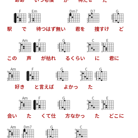
F
Em
Dm7
D7
G
駅
で
待
つ
は
ず
無
い
君
を
捜
す
け
ど
Am
F
G
C
E
こ
の
声
が
枯
れ
る
く
ら
い
に
君
に
Am
F
G
C
G
好
き
と
言
え
ば
よ
か
っ
た
Am
F
G
C
E
会
い
た
く
て
仕
方
な
か
っ
た
ど
こ
に
Am
Dm7
G
C