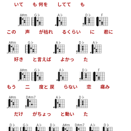
い
て
も
何
を
し
て
て
も
A#m
G♭
A♭
D♭
F
こ
の
声
が
枯
れ
る
く
ら
い
に
君
に
A#m
G♭
A♭
D♭
A♭
好
き
と
言
え
ば
よ
か
っ
た
A#m
G♭
A♭
D♭
F
も
う
二
度
と
戻
ら
な
い
恋
痛
み
A#m
D#m7
A♭
D♭
だ
け
が
ち
ょ
っ
と
動
い
た
D♭
G♭
A♭
D♭
A#m
D#m7
A♭
D♭