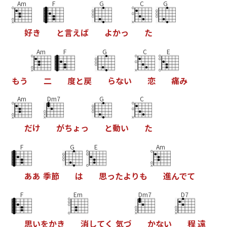
Am
F
G
C
G
好
き
と
言
え
ば
よ
か
っ
た
Am
F
G
C
E
も
う
二
度
と
戻
ら
な
い
恋
痛
み
Am
Dm7
G
C
だ
け
が
ち
ょ
っ
と
動
い
た
F
G
E
Am
あ
あ
季
節
は
思
っ
た
よ
り
も
進
ん
で
て
F
Em
Dm7
D7
思
い
を
か
き
消
し
て
く
気
づ
か
な
い
程
遠