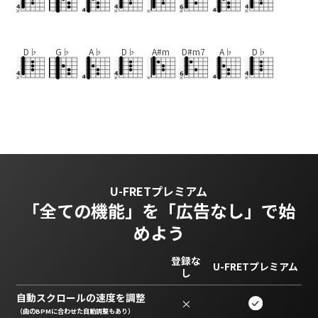
D♭
G♭
A♭
D♭
A#m
D#m7
A♭
D♭
U-FRETプレミアム
「全ての機能」を
「広告なし」で始
めよう
登録な
U-FRETプレミアム
し
自動スクロールの速度を調整
×
（曲のBPMに合わせた自動調整もあり）