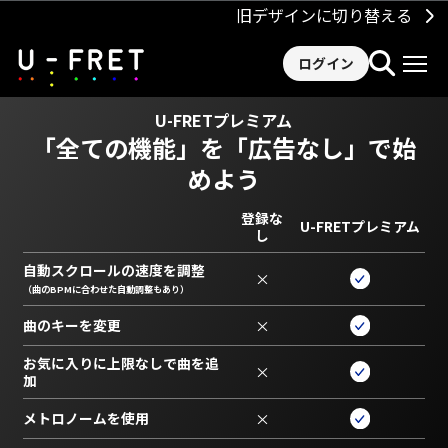
旧デザインに切り替える
ログイン
U-FRETプレミアム
「全ての機能」を
「広告なし」で始
めよう
登録な
U-FRETプレミアム
し
自動スクロールの速度を調整
×
（曲のBPMに合わせた自動調整もあり）
曲のキーを変更
×
お気に入りに上限なしで曲を追
×
加
メトロノームを使用
×