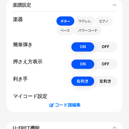
楽譜設定
楽器
ギター
ウクレレ
ピアノ
ベース
パワーコード
簡単弾き
ON
OFF
押さえ方表示
ON
OFF
利き手
右利き
左利き
マイコード設定
コード譜編集
U-FRET機能