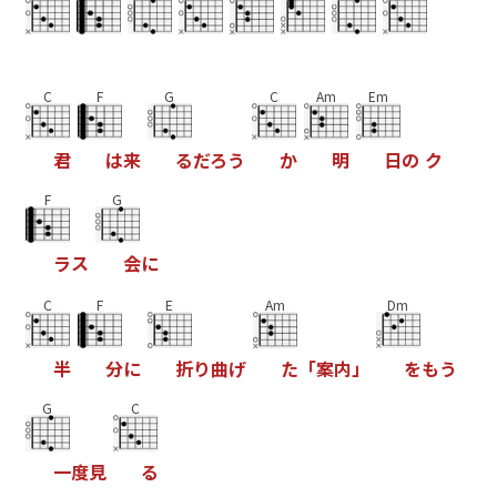
C
F
G
C
Am
Em
君
は
来
る
だ
ろ
う
か
明
日
の
ク
F
G
ラ
ス
会
に
C
F
E
Am
Dm
半
分
に
折
り
曲
げ
た
「
案
内
」
を
も
う
G
C
一
度
見
る