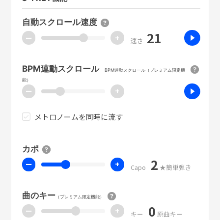
自動スクロール速度
21
ー
+
速さ
BPM連動スクロール
BPM連動スクロール（プレミアム限定機
能）
ー
+
メトロノームを同時に流す
カポ
2
ー
+
Capo
★簡単弾き
曲のキー
（プレミアム限定機能）
0
ー
+
キー
原曲キー