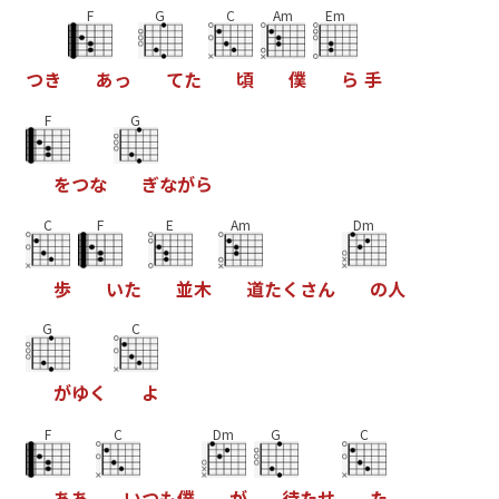
F
G
C
Am
Em
つ
き
あ
っ
て
た
頃
僕
ら
手
F
G
を
つ
な
ぎ
な
が
ら
C
F
E
Am
Dm
歩
い
た
並
木
道
た
く
さ
ん
の
人
G
C
が
ゆ
く
よ
F
C
Dm
G
C
あ
あ
い
つ
も
僕
が
待
た
せ
た