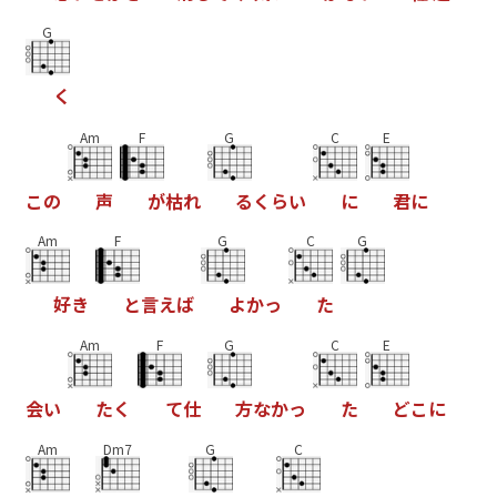
G
く
Am
F
G
C
E
こ
の
声
が
枯
れ
る
く
ら
い
に
君
に
Am
F
G
C
G
好
き
と
言
え
ば
よ
か
っ
た
Am
F
G
C
E
会
い
た
く
て
仕
方
な
か
っ
た
ど
こ
に
Am
Dm7
G
C