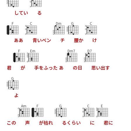
し
て
い
る
F
C
Dm
G
C
あ
あ
青
い
ベ
ン
チ
腰
か
け
F
Em
Dm7
D7
君
が
手
を
ふ
っ
た
あ
の
日
思
い
出
す
G
よ
Am
F
G
C
E
こ
の
声
が
枯
れ
る
く
ら
い
に
君
に