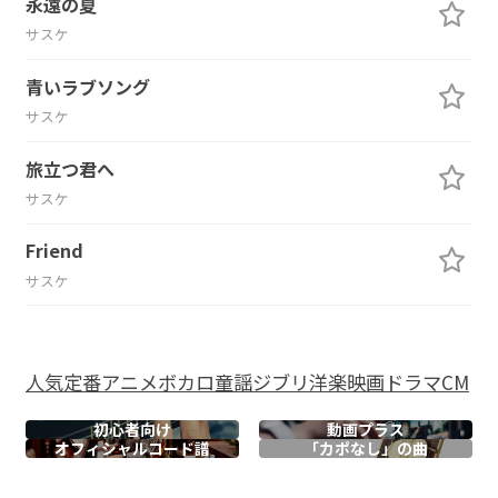
永遠の夏
サスケ
青いラブソング
サスケ
旅立つ君へ
サスケ
Friend
サスケ
人気
定番
アニメ
ボカロ
童謡
ジブリ
洋楽
映画
ドラマ
CM
初心者向け
動画プラス
オフィシャル
コード譜
「カポなし」の曲