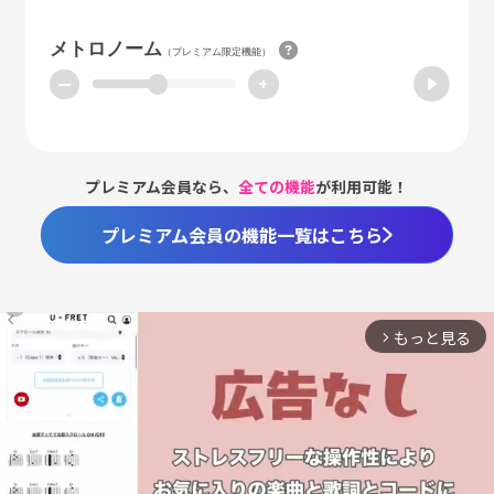
メトロノーム
（プレミアム限定機能）
ー
+
プレミアム会員なら、
全ての機能
が利用可能！
プレミアム会員の機能一覧はこちら
もっと見る
arrow_forward_ios