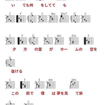
い
て
も
何
を
し
て
て
も
C
F
G
C
Am
Dm7
G
C
C
F
G
C
Am
Em
F
夕
方
の
雲
が
ホ
ー
ム
の
空
を
G
抜
け
る
C
F
E
Am
Dm
こ
の
街
で
僕
は
夢
を
見
て
旅
G
C