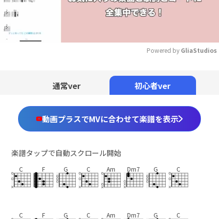
Powered by 
GliaStudios
Mute
通常ver
初心者ver
動画プラスでMVに合わせて楽譜を表示
楽譜タップで自動スクロール開始
C
F
G
C
Am
Dm7
G
C
C
F
G
C
Am
Dm7
G
C