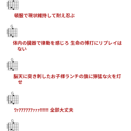
頓
服
で
現
状
維
持
し
て
耐
え
忍
ぶ
G
体
内
の
臓
器
で
律
動
を
感
じ
ろ
生
命
の
博
打
に
リ
プ
レ
イ
は
な
い
G
脳
天
に
突
き
刺
し
た
お
子
様
ラ
ン
チ
の
旗
に
獰
猛
な
火
を
灯
せ
G
ﾜ
ｧ
ｱ
ｱ
ｱ
ｱ
ｱ
ｱ
ｧ
ｧ
ｧ
!
!
!
!
!
!
全
部
大
丈
夫
G