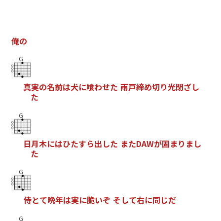
俺
の
G
真
実
の
名
前
は
犬
に
喰
わ
せ
た
雨
戸
締
め
切
り
光
閉
ざ
し
た
G
日
月
木
に
は
ひ
た
す
ら
出
し
た
ま
た
D
A
W
が
固
ま
り
ま
し
た
G
侍
と
て
晩
年
は
実
に
脆
い
ぞ
そ
し
て
右
に
同
じ
だ
G