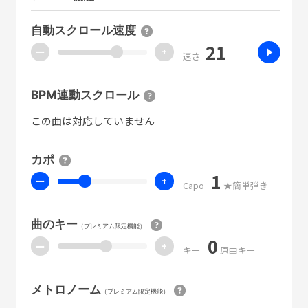
自動スクロール速度
21
ー
+
速さ
BPM連動スクロール
この曲は対応していません
カポ
1
ー
+
Capo
★簡単弾き
曲のキー
（プレミアム限定機能）
0
ー
+
キー
原曲キー
メトロノーム
（プレミアム限定機能）