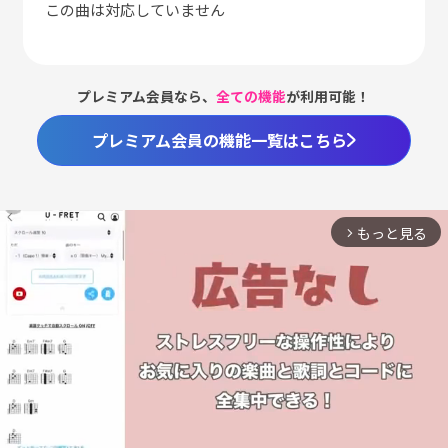
この曲は対応していません
プレミアム会員なら、
全ての機能
が利用可能！
プレミアム会員の機能一覧はこちら
もっと見る
arrow_forward_ios