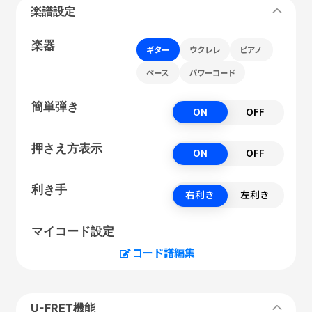
楽譜設定
楽器
ギター
ウクレレ
ピアノ
ベース
パワーコード
簡単弾き
ON
OFF
押さえ方表示
ON
OFF
利き手
右利き
左利き
マイコード設定
コード譜編集
U-FRET機能