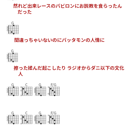
然
れ
ど
出
来
レ
ー
ス
の
バ
ビ
ロ
ン
に
お
説
教
を
食
ら
っ
た
ん
だ
っ
た
G
間
違
っ
ち
ゃ
い
な
い
の
に
バ
ッ
タ
モ
ン
の
人
情
に
G
擦
っ
た
揉
ん
だ
起
こ
し
た
り
ラ
ジ
オ
か
ら
ダ
ニ
以
下
の
文
化
人
G
C
G
F/G
G
C
G
F/G