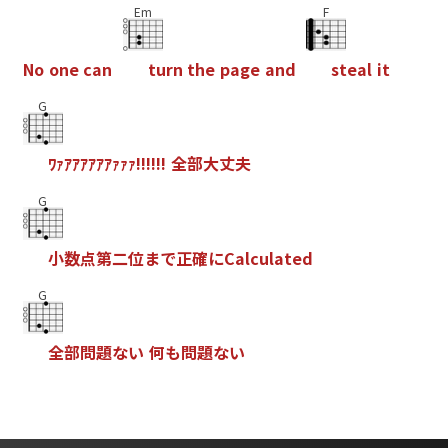
Em
F
N
o
o
n
e
c
a
n
t
u
r
n
t
h
e
p
a
g
e
a
n
d
s
t
e
a
l
i
t
G
ﾜ
ｧ
ｱ
ｱ
ｱ
ｱ
ｱ
ｱ
ｧ
ｧ
ｧ
!
!
!
!
!
!
全
部
大
丈
夫
G
小
数
点
第
二
位
ま
で
正
確
に
C
a
l
c
u
l
a
t
e
d
G
全
部
問
題
な
い
何
も
問
題
な
い