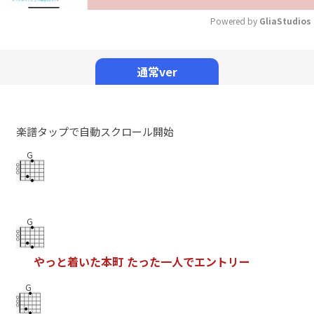
Powered by 
GliaStudios
Mute
通常ver
楽譜タップで自動スクロール開始
G
G
や
っ
と
着
い
た
本
町
た
っ
た
一
人
で
エ
ン
ト
リ
ー
G