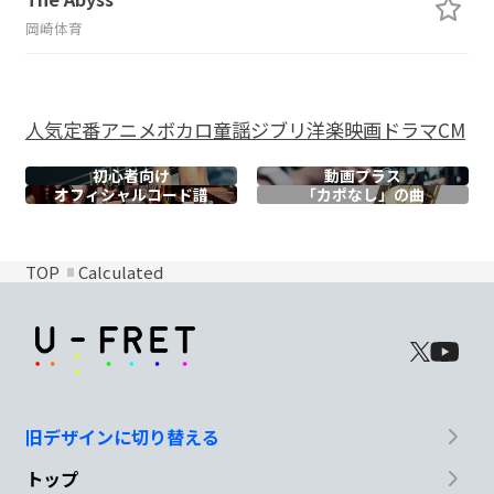
岡崎体育
人気
定番
アニメ
ボカロ
童謡
ジブリ
洋楽
映画
ドラマ
CM
初心者向け
動画プラス
オフィシャル
コード譜
「カポなし」の曲
TOP
Calculated
旧デザインに切り替える
トップ