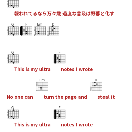
報
わ
れ
て
る
な
ら
万
々
歳
過
度
な
言
及
は
野
暮
と
化
す
G
F
Em
D
G
F
T
h
i
s
i
s
m
y
u
l
t
r
a
n
o
t
e
s
I
w
r
o
t
e
Em
D
N
o
o
n
e
c
a
n
t
u
r
n
t
h
e
p
a
g
e
a
n
d
s
t
e
a
l
i
t
G
F
T
h
i
s
i
s
m
y
u
l
t
r
a
n
o
t
e
s
I
w
r
o
t
e