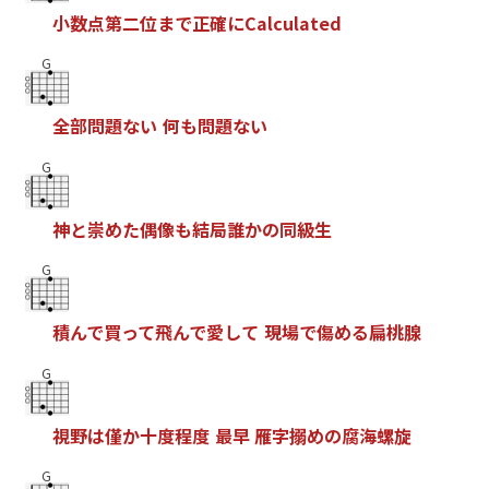
小
数
点
第
二
位
ま
で
正
確
に
C
a
l
c
u
l
a
t
e
d
G
全
部
問
題
な
い
何
も
問
題
な
い
G
神
と
崇
め
た
偶
像
も
結
局
誰
か
の
同
級
生
G
積
ん
で
買
っ
て
飛
ん
で
愛
し
て
現
場
で
傷
め
る
扁
桃
腺
G
視
野
は
僅
か
十
度
程
度
最
早
雁
字
搦
め
の
腐
海
螺
旋
G