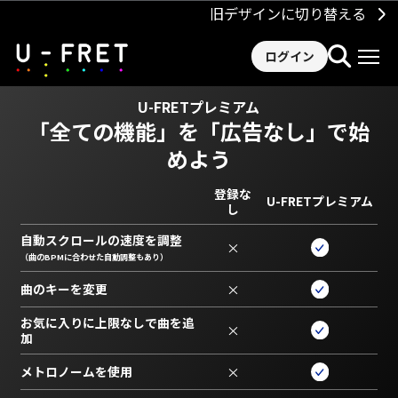
旧デザインに切り替える
ログイン
U-FRETプレミアム
「全ての機能」を
「広告なし」で始
めよう
登録な
U-FRETプレミアム
し
自動スクロールの速度を調整
×
（曲のBPMに合わせた自動調整もあり）
曲のキーを変更
×
お気に入りに上限なしで曲を追
×
加
メトロノームを使用
×