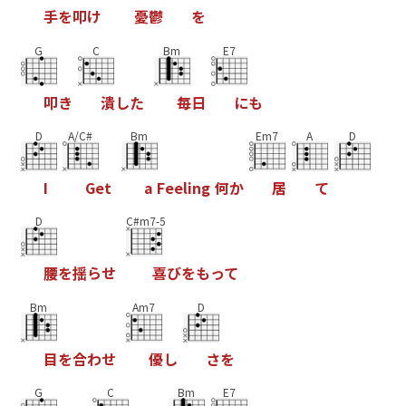
手
を
叩
け
憂
鬱
を
G
C
Bm
E7
叩
き
潰
し
た
毎
日
に
も
D
A/C#
Bm
Em7
A
D
I
G
e
t
a
F
e
e
l
i
n
g
何
か
居
て
D
C#m7-5
腰
を
揺
ら
せ
喜
び
を
も
っ
て
Bm
Am7
D
目
を
合
わ
せ
優
し
さ
を
G
C
Bm
E7