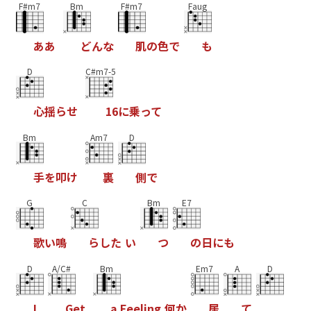
F#m7
Bm
F#m7
Faug
あ
あ
ど
ん
な
肌
の
色
で
も
D
C#m7-5
心
揺
ら
せ
1
6
に
乗
っ
て
Bm
Am7
D
手
を
叩
け
裏
側
で
G
C
Bm
E7
歌
い
鳴
ら
し
た
い
つ
の
日
に
も
D
A/C#
Bm
Em7
A
D
I
G
e
t
a
F
e
e
l
i
n
g
何
か
居
て