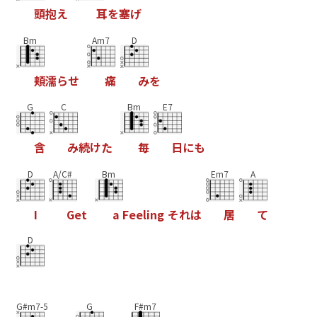
頭
抱
え
耳
を
塞
げ
Bm
Am7
D
頬
濡
ら
せ
痛
み
を
G
C
Bm
E7
含
み
続
け
た
毎
日
に
も
D
A/C#
Bm
Em7
A
I
G
e
t
a
F
e
e
l
i
n
g
そ
れ
は
居
て
D
G#m7-5
G
F#m7