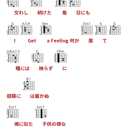
交
わ
し
続
け
た
毎
日
に
も
D
A/C#
Bm
Em7
A
D
I
G
e
t
a
F
e
e
l
i
n
g
何
か
居
て
G#m7-5
G
F#m
瞳
に
は
映
ら
ず
に
B7
鼓
膜
に
は
届
か
ぬ
Em7
Gm7
魂
に
似
た
子
供
の
様
な