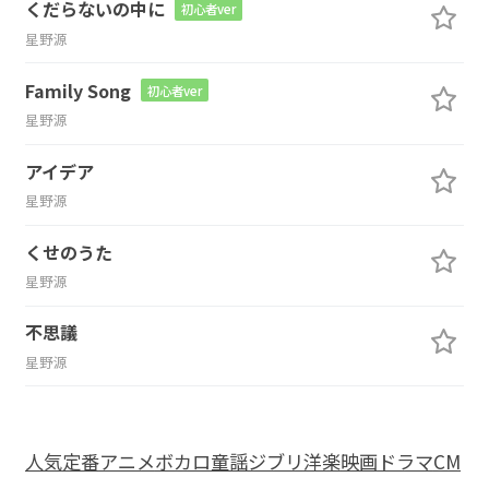
くだらないの中に
初心者ver
星野源
Family Song
初心者ver
星野源
アイデア
星野源
くせのうた
星野源
不思議
星野源
人気
定番
アニメ
ボカロ
童謡
ジブリ
洋楽
映画
ドラマ
CM