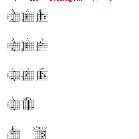
G
A
Bm
G
A
D
G
D
Bm
G
Gm7
D
C#m7-5