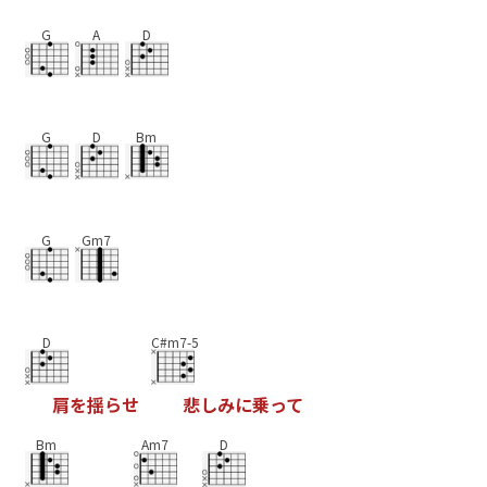
G
A
D
G
D
Bm
G
Gm7
D
C#m7-5
肩
を
揺
ら
せ
悲
し
み
に
乗
っ
て
Bm
Am7
D