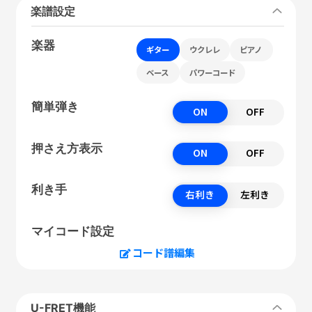
楽譜設定
楽器
ギター
ウクレレ
ピアノ
ベース
パワーコード
簡単弾き
ON
OFF
押さえ方表示
ON
OFF
利き手
右利き
左利き
マイコード設定
コード譜編集
U-FRET機能