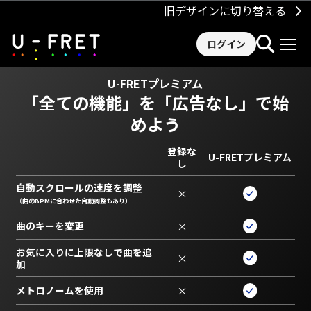
旧デザインに切り替える
ログイン
U-FRETプレミアム
「全ての機能」を
「広告なし」で始
めよう
登録な
U-FRETプレミアム
し
自動スクロールの速度を調整
×
（曲のBPMに合わせた自動調整もあり）
曲のキーを変更
×
お気に入りに上限なしで曲を追
×
加
メトロノームを使用
×