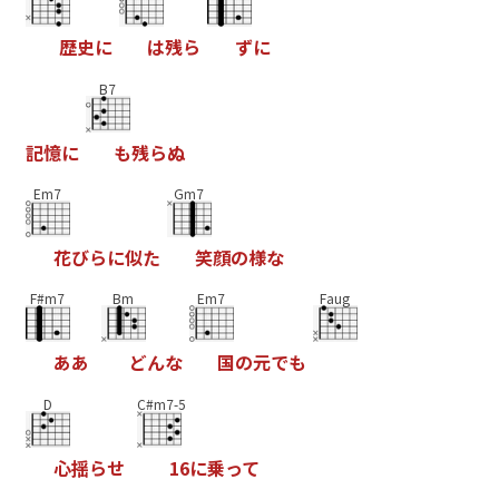
歴
史
に
は
残
ら
ず
に
B7
記
憶
に
も
残
ら
ぬ
Em7
Gm7
花
び
ら
に
似
た
笑
顔
の
様
な
F#m7
Bm
Em7
Faug
あ
あ
ど
ん
な
国
の
元
で
も
D
C#m7-5
心
揺
ら
せ
1
6
に
乗
っ
て