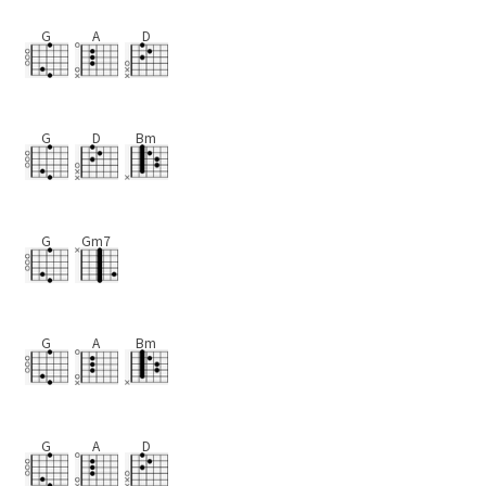
G
A
D
G
D
Bm
G
Gm7
G
A
Bm
G
A
D