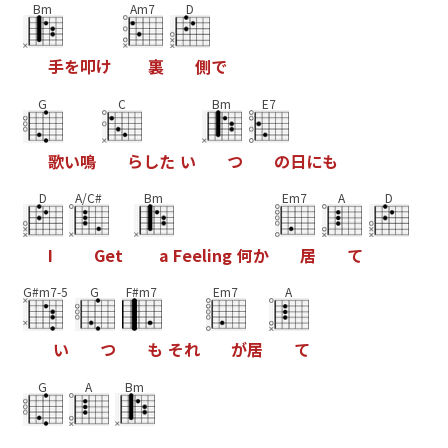
Bm
Am7
D
手
を
叩
け
裏
側
で
G
C
Bm
E7
歌
い
鳴
ら
し
た
い
つ
の
日
に
も
D
A/C#
Bm
Em7
A
D
I
G
e
t
a
F
e
e
l
i
n
g
何
か
居
て
G#m7-5
G
F#m7
Em7
A
い
つ
も
そ
れ
が
居
て
G
A
Bm