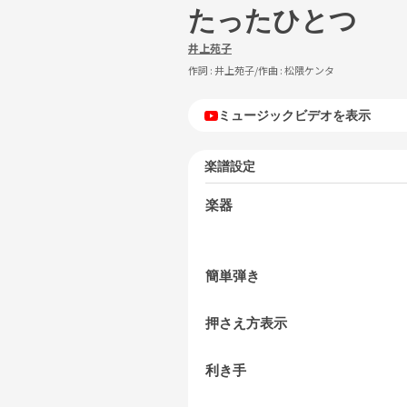
たったひとつ
井上苑子
作詞 :
井上苑子
/作曲 :
松隈ケンタ
ミュージックビデオを表示
楽譜設定
楽器
簡単弾き
押さえ方表示
利き手