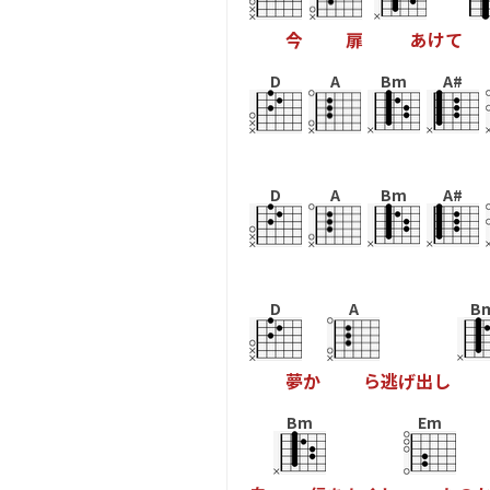
今
扉
あ
け
て
D
A
Bm
A#
D
A
Bm
A#
D
A
B
夢
か
ら
逃
げ
出
し
Bm
Em