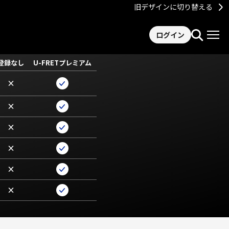
旧デザインに切り替える
ログイン
登録なし
U-FRETプレミアム
×
×
×
×
×
×