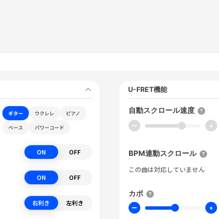
U-FRET機能
自動スクロール速度
ギター
ウクレレ
ピアノ
ー
+
ベース
パワーコード
ON
OFF
BPM連動スクロール
この曲は対応していません
ON
OFF
カポ
右利き
左利き
ー
+