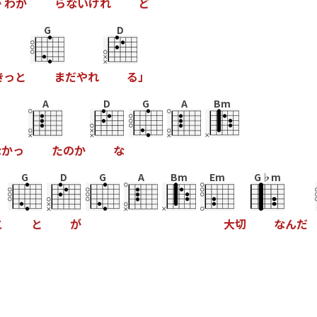
か
わ
か
ら
な
い
け
れ
ど
G
D
き
っ
と
ま
だ
や
れ
る
」
A
D
G
A
Bm
な
か
っ
た
の
か
な
G
D
G
A
Bm
Em
G♭m
こ
と
が
大
切
な
ん
だ