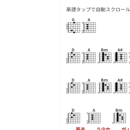
楽譜タップで自動スクロー
G
A
D
A
Bm
A#
D
A
Bm
A#
D
A
Bm
夢
追
う
少
女
が