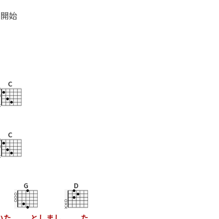
ル開始
C
C
G
D
い
た
と
し
ま
し
た