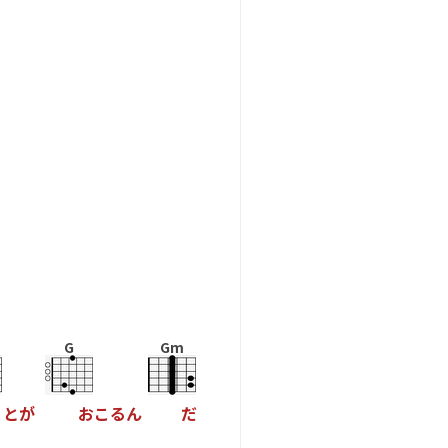
G
Gm
こ
と
が
お
こ
る
ん
だ