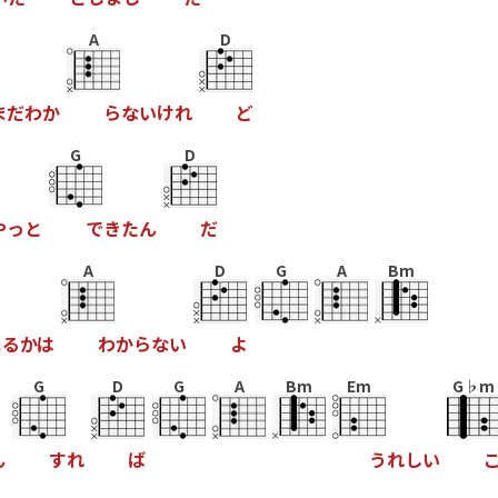
A
D
ま
だ
わ
か
ら
な
い
け
れ
ど
G
D
や
っ
と
で
き
た
ん
だ
A
D
G
A
Bm
ま
る
か
は
わ
か
ら
な
い
よ
G
D
G
A
Bm
Em
G♭m
ん
す
れ
ば
う
れ
し
い