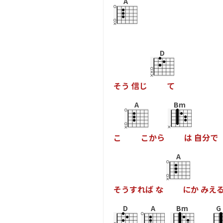
A
D
そ
う
信
じ
て
A
Bm
こ
こ
か
ら
は
自
分
で
A
そ
う
す
れ
ば
な
に
か
み
え
D
A
Bm
G