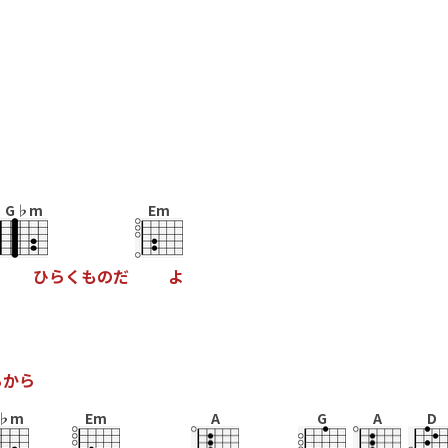
G♭m
Em
ひ
ら
く
も
の
だ
よ
る
か
ら
♭m
Em
A
G
A
D