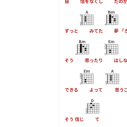
自
信
を
な
く
し
た
の
A
Bm
ず
っ
と
み
て
た
夢
「
Bm
Em
そ
う
思
っ
た
り
は
し
Em
A
で
き
る
よ
っ
て
思
う
D
そ
う
信
じ
て