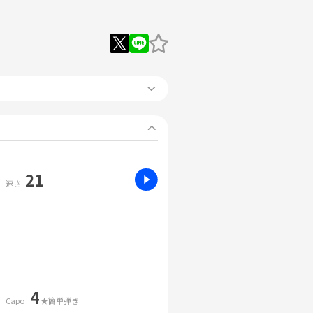
21
速さ
4
Capo
★簡単弾き