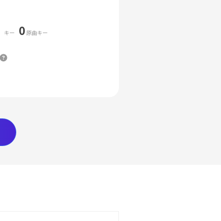
0
キー
原曲キー