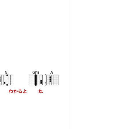
G
Gm
A
わ
か
る
よ
ね