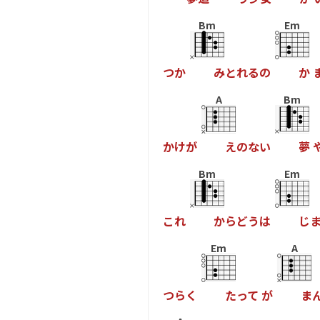
Bm
Em
つ
か
み
と
れ
る
の
か
A
Bm
か
け
が
え
の
な
い
夢
Bm
Em
こ
れ
か
ら
ど
う
は
じ
Em
A
つ
ら
く
た
っ
て
が
ま