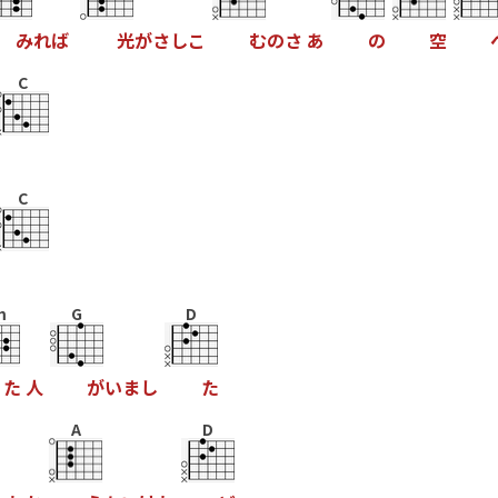
み
れ
ば
光
が
さ
し
こ
む
の
さ
あ
の
空
C
C
m
G
D
た
人
が
い
ま
し
た
A
D