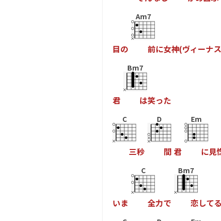
Am7
目
の
前
に
女
神
(
ヴ
ィ
ー
ナ
Bm7
君
は
笑
っ
た
C
D
Em
三
秒
間
君
に
見
C
Bm7
い
ま
全
力
で
恋
し
て