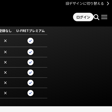
旧デザインに切り替える
ログイン
登録なし
U-FRETプレミアム
×
×
×
×
×
×