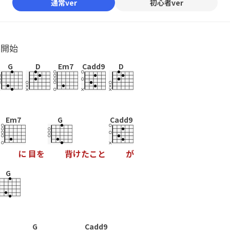
通常ver
初心者ver
ル開始
G
D
Em7
Cadd9
D
Em7
G
Cadd9
に
目
を
背
け
た
こ
と
が
G
G
Cadd9