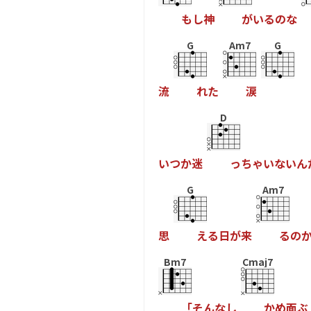
も
し
神
が
い
る
の
な
G
Am7
G
流
れ
た
涙
D
い
つ
か
迷
っ
ち
ゃ
い
な
い
ん
G
Am7
思
え
る
日
が
来
る
の
Bm7
Cmaj7
「
そ
ん
な
し
か
め
面
ぶ