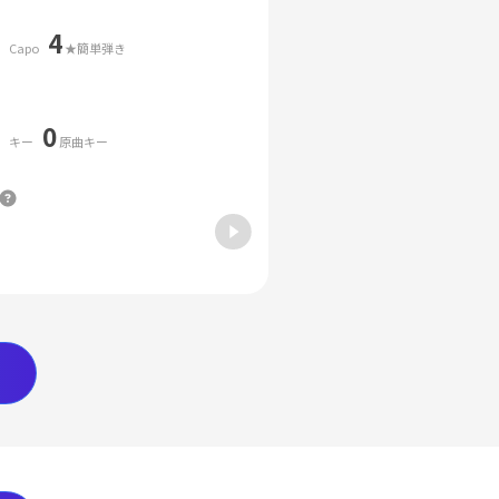
4
Capo
★簡単弾き
0
キー
原曲キー