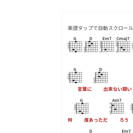
楽譜タップで自動スクロー
G
D
Em7
Cmaj7
G
D
言
葉
に
出
来
な
い
願
い
G
Am7
何
度
あ
っ
た
だ
ろ
う
D
Em7