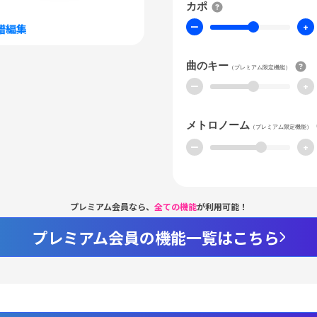
カポ
ー
+
譜編集
曲のキー
（プレミアム限定機能）
ー
+
メトロノーム
（プレミアム限定機能）
ー
+
プレミアム会員なら、
全ての機能
が利用可能！
プレミアム会員の機能一覧はこちら