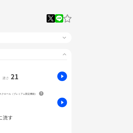
21
速さ
動スクロール（プレミアム限定機能）
に流す