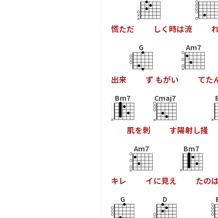
慌
た
だ
し
く
時
は
流
G
Am7
出
来
ず
も
が
い
て
た
Bm7
Cmaj7
肌
を
刺
す
陽
射
し
掻
Am7
Bm7
キ
レ
イ
に
見
え
た
の
G
D