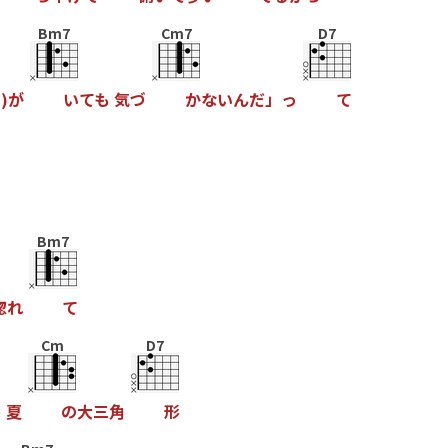
Bm7
Cm7
D7
ス
)
が
い
て
も
気
づ
か
な
い
ん
だ
」
っ
て
Bm7
惚
れ
て
Cm
D7
る
夏
の
大
三
角
形