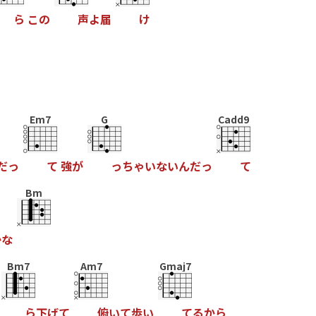
ら
こ
の
声
よ
届
け
Em7
G
Cadd9
だ
っ
て
強
が
っ
ち
ゃ
い
な
い
ん
だ
っ
て
Bm
か
な
Bm7
Am7
Gmaj7
ら
下
げ
て
俯
い
て
歩
い
て
る
か
ら