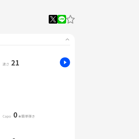
21
速さ
0
Capo
★簡単弾き