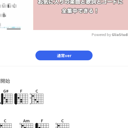
Powered by 
GliaStud
Mute
通常ver
ル開始
G#
F
C
C
Am
F
C