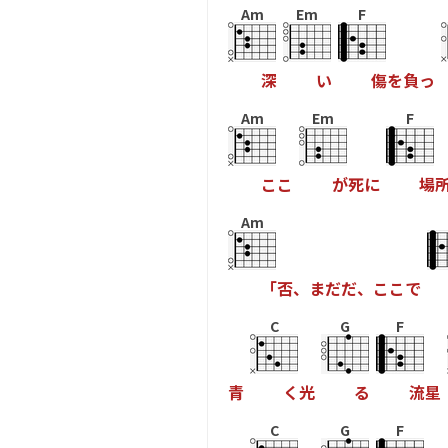
Am
Em
F
深
い
傷
を
負
っ
Am
Em
F
こ
こ
が
死
に
場
Am
「
否
、
ま
だ
だ
、
こ
こ
で
C
G
F
青
く
光
る
流
星
C
G
F