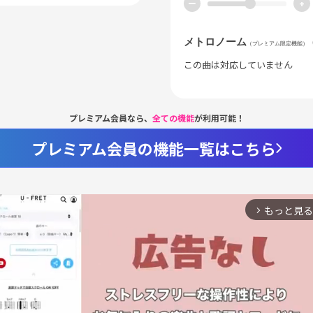
ー
+
メトロノーム
（プレミアム限定機能）
この曲は対応していません
プレミアム会員なら、
全ての機能
が利用可能！
プレミアム会員の機能一覧はこちら
もっと見る
arrow_forward_ios