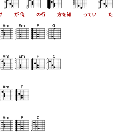
け
が
俺
の
行
方
を
知
っ
て
い
た
Am
Em
F
G
Am
Em
F
C
Am
F
Am
F
C