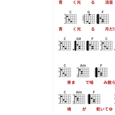
青
く
光
る
流
星
C
G
F
青
く
光
る
月
だ
C
G#
F
C
C
Am
F
骨
ま
で
噛
み
散
C
Am
F
魂
が
乾
い
て
ゆ