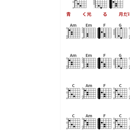
青
く
光
る
月
だ
Am
Em
F
G
Am
Em
F
G
C
Am
F
C
C
Am
F
C