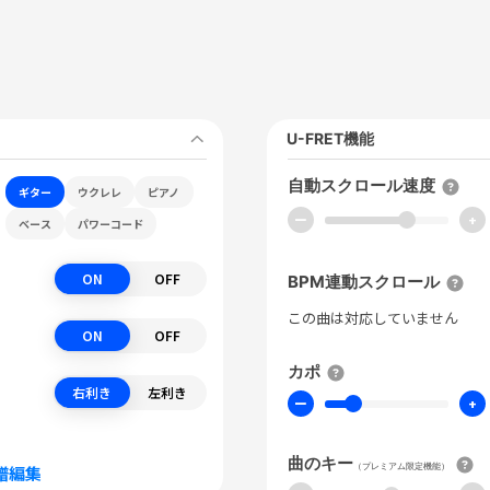
U-FRET機能
自動スクロール速度
ギター
ウクレレ
ピアノ
ー
+
ベース
パワーコード
ON
OFF
BPM連動スクロール
この曲は対応していません
ON
OFF
カポ
右利き
左利き
ー
+
曲のキー
（プレミアム限定機能）
譜編集