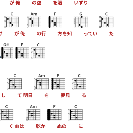
が
俺
の
空
を
這
い
ず
り
C
Am
F
G
C
け
が
俺
の
行
方
を
知
っ
て
い
た
G#
F
C
C
Am
F
C
ら
し
て
明
日
を
夢
見
る
C
Am
F
C
く
血
は
乾
か
ぬ
の
に