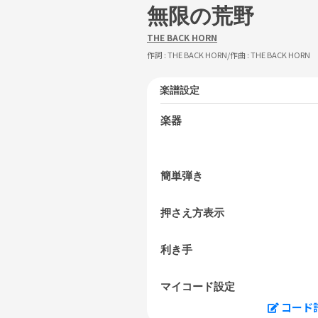
無限の荒野
THE BACK HORN
作詞 :
THE BACK HORN
/作曲 :
THE BACK HORN
楽譜設定
楽器
簡単弾き
押さえ方表示
利き手
マイコード設定
コード