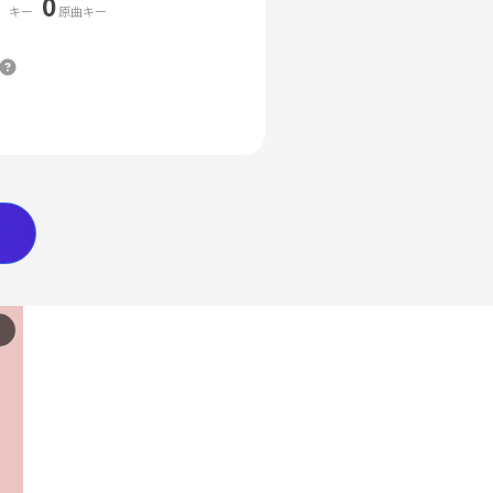
0
キー
原曲キー