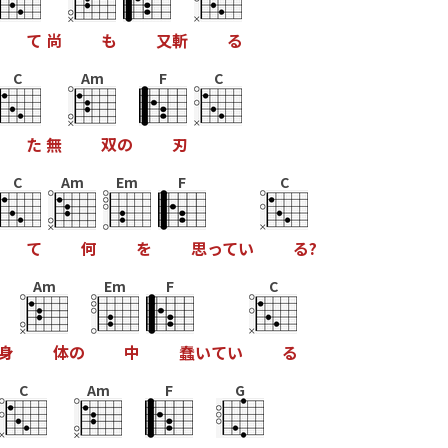
て
尚
も
又
斬
る
C
Am
F
C
た
無
双
の
刃
C
Am
Em
F
C
て
何
を
思
っ
て
い
る
?
Am
Em
F
C
身
体
の
中
蠢
い
て
い
る
C
Am
F
G