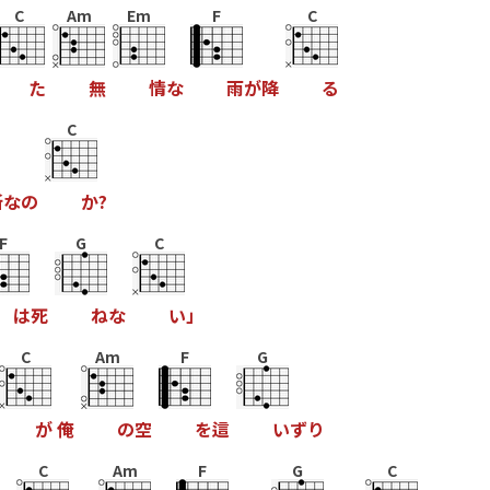
C
Am
Em
F
C
た
無
情
な
雨
が
降
る
C
所
な
の
か
?
F
G
C
は
死
ね
な
い
」
C
Am
F
G
が
俺
の
空
を
這
い
ず
り
C
Am
F
G
C