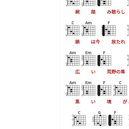
屍
踏
み
散
ら
し
C
Am
F
鎖
は
今
放
た
れ
Am
Em
F
広
い
荒
野
の
果
Am
Em
F
C
黒
い
塊
が
C
G
F