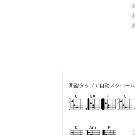
楽譜タップで自動スクロー
C
G#
F
C
C
Am
F