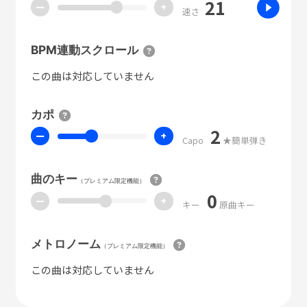
21
ー
+
速さ
BPM連動スクロール
この曲は対応していません
カポ
2
ー
+
Capo
★簡単弾き
曲のキー
（プレミアム限定機能）
0
ー
+
キー
原曲キー
メトロノーム
（プレミアム限定機能）
この曲は対応していません