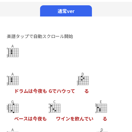
Mute
通常ver
楽譜タップで自動スクロール開始
A
A
D
ド
ラ
ム
は
今
夜
も
G
で
ハ
ウ
っ
て
る
G
C
E
ベ
ー
ス
は
今
夜
も
ワ
イ
ン
を
飲
ん
で
い
る
A
D