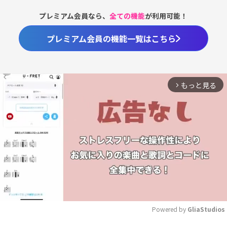
プレミアム会員なら、
全ての機能
が利用可能！
プレミアム会員の機能一覧はこちら
もっと見る
arrow_forward_ios
Powered by 
GliaStudios