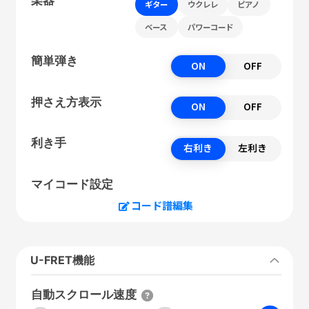
ギター
ウクレレ
ピアノ
ベース
パワーコード
簡単弾き
ON
OFF
押さえ方表示
ON
OFF
利き手
右利き
左利き
マイコード設定
コード譜編集
U-FRET機能
自動スクロール速度