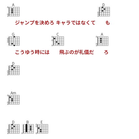
A
D
ジ
ャ
ン
プ
を
決
め
ろ
キ
ャ
ラ
で
は
な
く
て
も
G
C
A
こ
う
ゆ
う
時
に
は
飛
ぶ
の
が
礼
儀
だ
ろ
D
Am
D
B
E