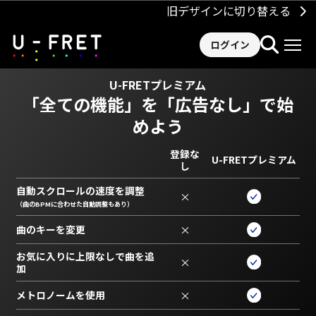
旧デザインに切り替える
ログイン
U-FRETプレミアム
「全ての機能」を
「広告なし」で始
めよう
登録な
U-FRETプレミアム
し
自動スクロールの速度を調整
×
（曲のBPMに合わせた自動調整もあり）
曲のキーを変更
×
お気に入りに上限なしで曲を追
×
加
メトロノームを使用
×