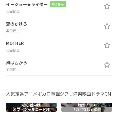
イージュー★ライダー
初心者ver
奥田民生
恋のかけら
奥田民生
MOTHER
奥田民生
風は西から
奥田民生
人気
定番
アニメ
ボカロ
童謡
ジブリ
洋楽
映画
ドラマ
CM
初心者向け
動画プラス
オフィシャル
コード譜
「カポなし」の曲