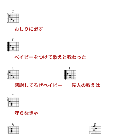
C
お
し
り
に
必
ず
F
ベ
イ
ビ
ー
を
つ
け
て
歌
え
と
教
わ
っ
た
C
F
感
謝
し
て
る
ぜ
ベ
イ
ビ
ー
先
人
の
教
え
は
E
守
ら
な
き
ゃ
A
D