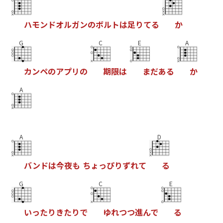
ハ
モ
ン
ド
オ
ル
ガ
ン
の
ボ
ル
ト
は
足
り
て
る
か
G
C
E
A
カ
ン
ペ
の
ア
プ
リ
の
期
限
は
ま
だ
あ
る
か
A
A
D
バ
ン
ド
は
今
夜
も
ち
ょ
っ
ぴ
り
ず
れ
て
る
G
C
E
い
っ
た
り
き
た
り
で
ゆ
れ
つ
つ
進
ん
で
る