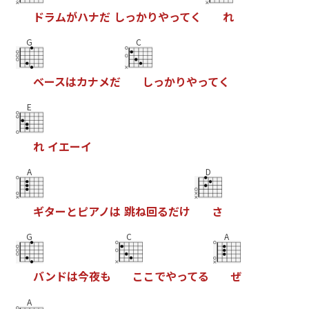
ド
ラ
ム
が
ハ
ナ
だ
し
っ
か
り
や
っ
て
く
れ
G
C
ベ
ー
ス
は
カ
ナ
メ
だ
し
っ
か
り
や
っ
て
く
E
れ
イ
エ
ー
イ
A
D
ギ
タ
ー
と
ピ
ア
ノ
は
跳
ね
回
る
だ
け
さ
G
C
A
バ
ン
ド
は
今
夜
も
こ
こ
で
や
っ
て
る
ぜ
A