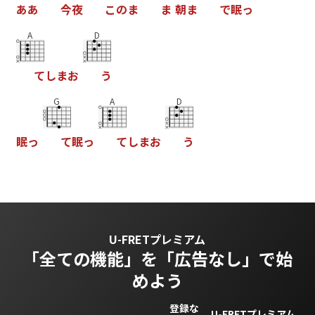
あ
あ
今
夜
こ
の
ま
ま
朝
ま
で
眠
っ
A
D
て
し
ま
お
う
G
A
D
眠
っ
て
眠
っ
て
し
ま
お
う
U-FRETプレミアム
「全ての機能」を
「広告なし」で始
めよう
登録な
U-FRETプレミアム