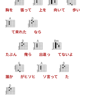
胸
を
張
っ
て
上
を
向
い
て
歩
い
A
D
て
来
れ
た
な
ら
D
A
Bm
た
ぶ
ん
俺
ら
出
逢
っ
て
な
い
よ
G
A
D
誰
か
が
ヒ
ソ
ヒ
ソ
言
っ
て
た
D