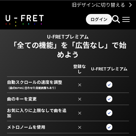
旧デザインに切り替える
ログイン
U-FRETプレミアム
「全ての機能」を
「広告なし」で始
めよう
登録な
U-FRETプレミアム
し
自動スクロールの速度を調整
×
（曲のBPMに合わせた自動調整もあり）
曲のキーを変更
×
お気に入りに上限なしで曲を追
×
加
メトロノームを使用
×