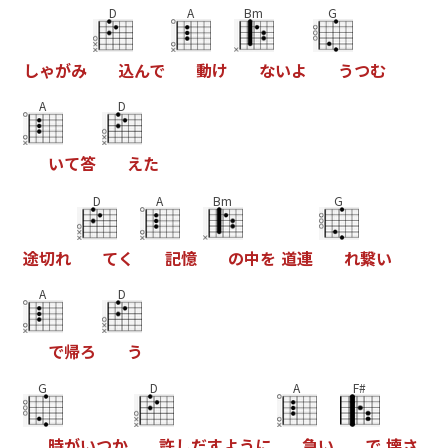
D
A
Bm
G
し
ゃ
が
み
込
ん
で
動
け
な
い
よ
う
つ
む
A
D
い
て
答
え
た
D
A
Bm
G
途
切
れ
て
く
記
憶
の
中
を
道
連
れ
繋
い
A
D
で
帰
ろ
う
G
D
A
F#
時
が
い
つ
か
許
し
だ
す
よ
う
に
急
い
で
壊
さ