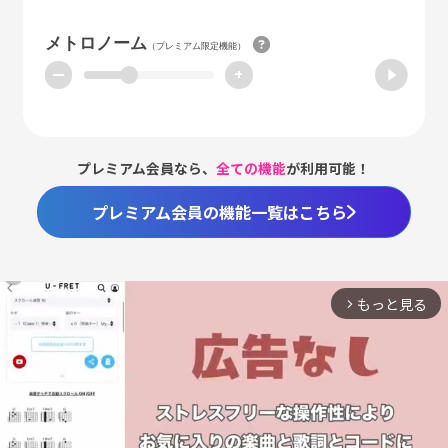
メトロノーム
（プレミアム限定機能）
ー
+
プレミアム会員なら、
全ての機能
が利用可能！
プレミアム会員の機能一覧はこちら
もっと見る
arrow_forward_ios