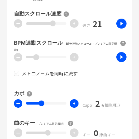
自動スクロール速度
21
ー
+
速さ
BPM連動スクロール
BPM連動スクロール（プレミアム限定機
能）
ー
+
メトロノームを同時に流す
カポ
2
ー
+
Capo
★簡単弾き
曲のキー
（プレミアム限定機能）
0
ー
+
キー
原曲キー