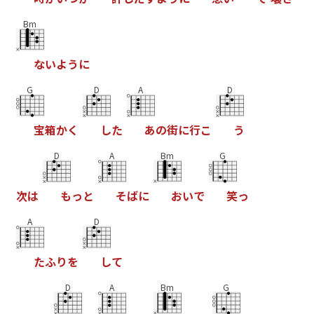
Bm
な
い
よ
う
に
G
D
A
D
宝
箱
か
く
し
た
あ
の
街
に
行
こ
う
D
A
Bm
G
次
は
も
っ
と
そ
ば
に
お
い
で
笑
っ
A
D
た
ふ
り
を
し
て
D
A
Bm
G