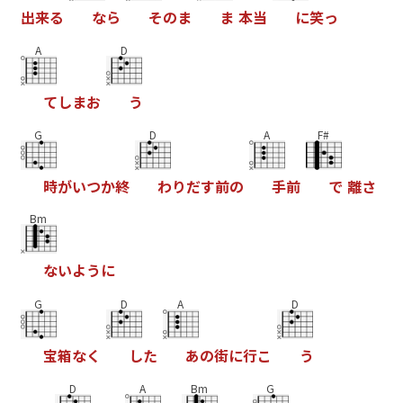
出
来
る
な
ら
そ
の
ま
ま
本
当
に
笑
っ
A
D
て
し
ま
お
う
G
D
A
F#
時
が
い
つ
か
終
わ
り
だ
す
前
の
手
前
で
離
さ
Bm
な
い
よ
う
に
G
D
A
D
宝
箱
な
く
し
た
あ
の
街
に
行
こ
う
D
A
Bm
G