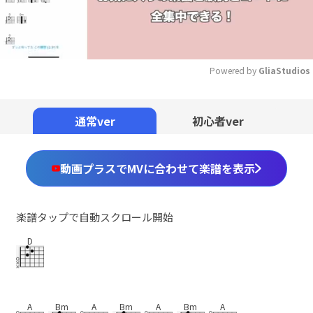
Powered by 
GliaStudios
Mute
通常ver
初心者ver
動画プラスでMVに合わせて楽譜を表示
楽譜タップで自動スクロール開始
D
A
Bm
A
Bm
A
Bm
A