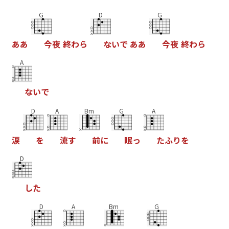
G
D
G
あ
あ
今
夜
終
わ
ら
な
い
で
あ
あ
今
夜
終
わ
ら
A
な
い
で
D
A
Bm
G
A
涙
を
流
す
前
に
眠
っ
た
ふ
り
を
D
し
た
D
A
Bm
G