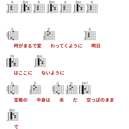
A
Bm
A
Bm
A
Bm
A
G
D
A
時
が
ま
る
で
変
わ
っ
て
く
よ
う
に
明
日
F#
Bm
は
こ
こ
に
な
い
よ
う
に
G
D
G
D
F#7
宝
箱
の
中
身
は
未
だ
空
っ
ぽ
の
ま
ま
Bm
で