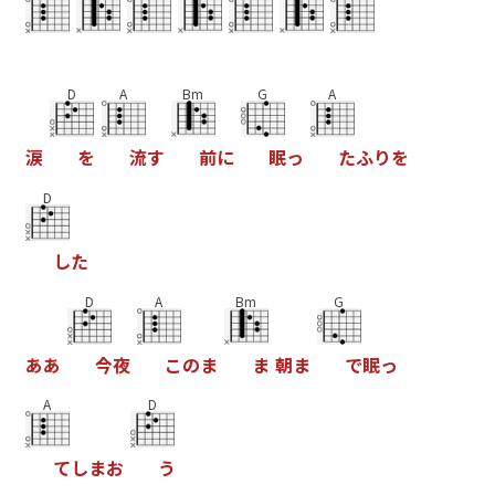
D
A
Bm
G
A
涙
を
流
す
前
に
眠
っ
た
ふ
り
を
D
し
た
D
A
Bm
G
あ
あ
今
夜
こ
の
ま
ま
朝
ま
で
眠
っ
A
D
て
し
ま
お
う