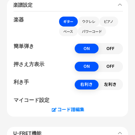
楽譜設定
楽器
ギター
ウクレレ
ピアノ
ベース
パワーコード
簡単弾き
ON
OFF
押さえ方表示
ON
OFF
利き手
右利き
左利き
マイコード設定
コード譜編集
U-FRET機能