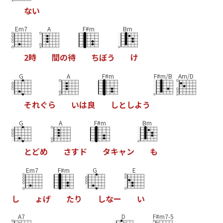
な
い
Em7
A
F#m
Bm
2
時
間
の
待
ち
ぼ
う
け
G
A
F#m
F#m/B
Am/D
そ
れ
ぐ
ら
い
は
良
し
と
し
よ
う
G
A
F#m
Bm
と
ど
め
さ
す
ド
タ
キ
ャ
ン
も
Em7
F#m
G
E
し
ょ
げ
た
り
し
な
ー
い
A7
D
F#m7-5