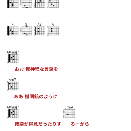
F
G
A7
A
A#maj7
お
お
無
神
経
な
言
葉
を
Am7
あ
あ
機
関
銃
の
よ
う
に
A#maj7
Em/A
裁
縫
が
得
意
だ
っ
た
り
す
る
ー
か
ら