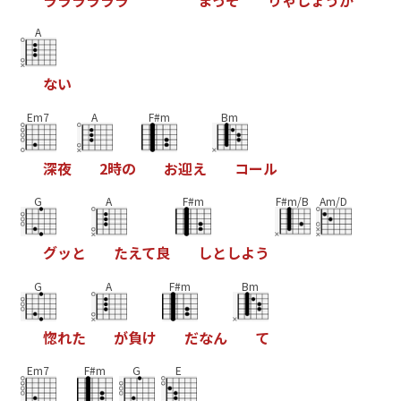
ラ
ラ
ラ
ラ
ラ
ラ
ま
っ
そ
り
ゃ
し
ょ
う
が
A
な
い
Em7
A
F#m
Bm
深
夜
2
時
の
お
迎
え
コ
ー
ル
G
A
F#m
F#m/B
Am/D
グ
ッ
と
た
え
て
良
し
と
し
よ
う
G
A
F#m
Bm
惚
れ
た
が
負
け
だ
な
ん
て
Em7
F#m
G
E