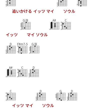
追
い
か
け
る
イ
ッ
ツ
マ
イ
ソ
ウ
ル
G/B
A#
C
イ
ッ
ツ
マ
イ
ソ
ウ
ル
D
F#m7-5
G/B
A#
C
D
C
D
G
D
イ
ッ
ツ
マ
イ
ソ
ウ
ル