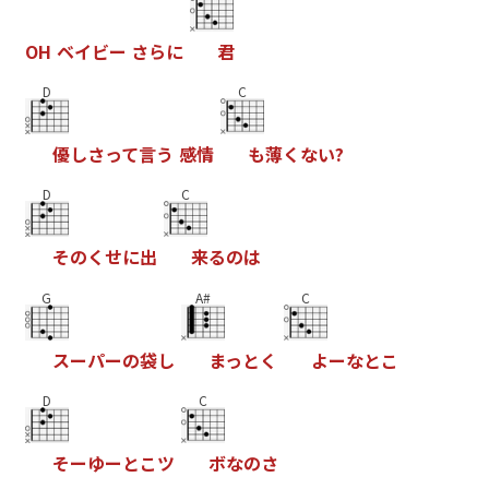
O
H
ベ
イ
ビ
ー
さ
ら
に
君
D
C
優
し
さ
っ
て
言
う
感
情
も
薄
く
な
い
?
D
C
そ
の
く
せ
に
出
来
る
の
は
G
A#
C
ス
ー
パ
ー
の
袋
し
ま
っ
と
く
よ
ー
な
と
こ
D
C
そ
ー
ゆ
ー
と
こ
ツ
ボ
な
の
さ