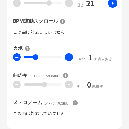
21
ー
+
速さ
BPM連動スクロール
この曲は対応していません
カポ
1
ー
+
Capo
★簡単弾き
曲のキー
（プレミアム限定機能）
0
ー
+
キー
原曲キー
メトロノーム
（プレミアム限定機能）
この曲は対応していません