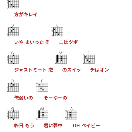
方
が
キ
レ
イ
D
C
い
や
ま
い
っ
た
そ
こ
は
ツ
ボ
G
A#
C
ジ
ャ
ス
ト
ミ
ー
ト
恋
の
ス
イ
ッ
チ
は
オ
ン
D
C
俺
弱
い
の
そ
ー
ゆ
ー
の
G
A#
A
終
日
も
う
君
に
夢
中
O
H
ベ
イ
ビ
ー