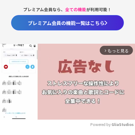
プレミアム会員なら、
全ての機能
が利用可能！
プレミアム会員の機能一覧はこちら
もっと見る
arrow_forward_ios
Powered by 
GliaStudios