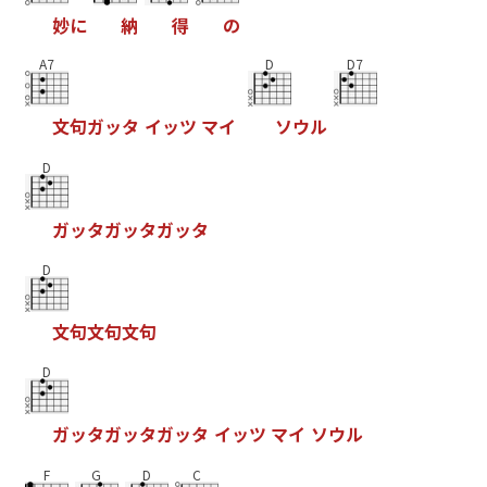
妙
に
納
得
の
A7
D
D7
文
句
ガ
ッ
タ
イ
ッ
ツ
マ
イ
ソ
ウ
ル
D
ガ
ッ
タ
ガ
ッ
タ
ガ
ッ
タ
D
文
句
文
句
文
句
D
ガ
ッ
タ
ガ
ッ
タ
ガ
ッ
タ
イ
ッ
ツ
マ
イ
ソ
ウ
ル
F
G
D
C