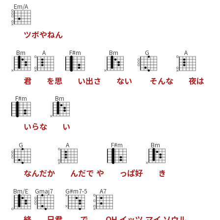
Em/A
ツ
ボ
や
ね
ん
Bm
A
F#m
Bm
G
A
君
を
思
い
出
さ
な
い
そ
ん
な
夜
は
F#m
Bm
い
ら
な
い
G
A
F#m
Bm
な
ん
だ
か
ん
だ
で
や
っ
ぱ
好
き
Bm/E
Gmaj7
G#m7-5
A7
終
日
君
で
O
H
イ
ッ
ツ
マ
イ
ソ
ウ
ル