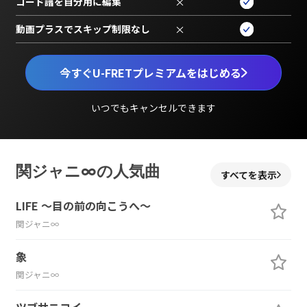
コード譜を自分用に編集
×
動画プラスでスキップ制限なし
×
今すぐU-FRETプレミアムをはじめる
いつでもキャンセルできます
関ジャニ∞の人気曲
すべてを表示
LIFE ～目の前の向こうへ～
関ジャニ∞
象
関ジャニ∞
ツブサニコイ