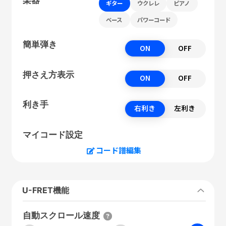
ギター
ウクレレ
ピアノ
ベース
パワーコード
簡単弾き
ON
OFF
押さえ方表示
ON
OFF
利き手
右利き
左利き
マイコード設定
コード譜編集
U-FRET機能
自動スクロール速度