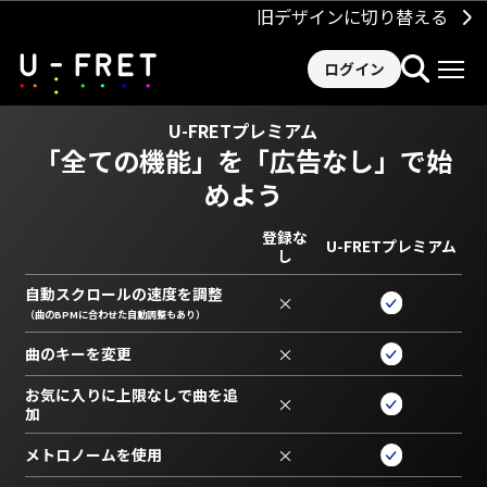
旧デザインに切り替える
ログイン
U-FRETプレミアム
「全ての機能」を
「広告なし」で始
めよう
登録な
U-FRETプレミアム
し
自動スクロールの速度を調整
×
（曲のBPMに合わせた自動調整もあり）
曲のキーを変更
×
お気に入りに上限なしで曲を追
×
加
メトロノームを使用
×