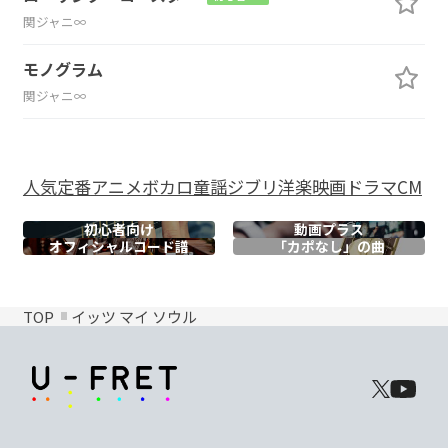
関ジャニ∞
モノグラム
関ジャニ∞
人気
定番
アニメ
ボカロ
童謡
ジブリ
洋楽
映画
ドラマ
CM
初心者向け
動画プラス
オフィシャル
コード譜
「カポなし」の曲
TOP
イッツ マイ ソウル