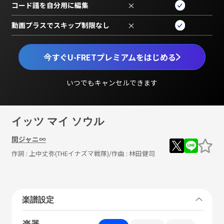
コード譜を自分用に編集
×
動画プラスでスキップ制限なし
×
今すぐU-FRETプレミアムをはじめる
いつでもキャンセルできます
イッツ マイ ソウル
関ジャニ∞
作詞 :
上中丈弥(THEイナズマ戦隊)
/作曲 :
林田健司
楽譜設定
楽器