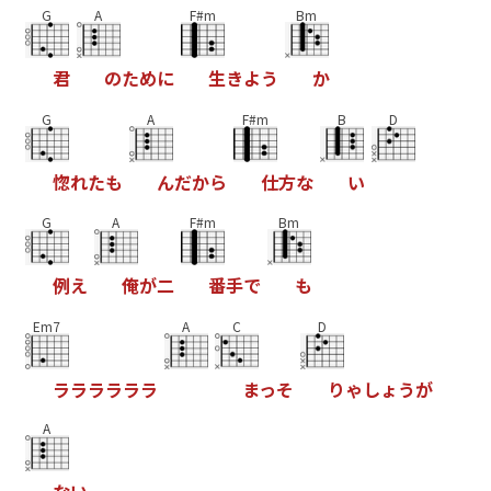
G
A
F#m
Bm
君
の
た
め
に
生
き
よ
う
か
G
A
F#m
B
D
惚
れ
た
も
ん
だ
か
ら
仕
方
な
い
G
A
F#m
Bm
例
え
俺
が
二
番
手
で
も
Em7
A
C
D
ラ
ラ
ラ
ラ
ラ
ラ
ま
っ
そ
り
ゃ
し
ょ
う
が
A
な
い