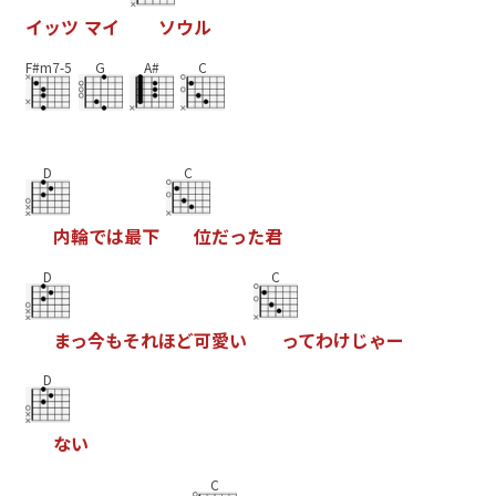
イ
ッ
ツ
マ
イ
ソ
ウ
ル
F#m7-5
G
A#
C
D
C
内
輪
で
は
最
下
位
だ
っ
た
君
D
C
ま
っ
今
も
そ
れ
ほ
ど
可
愛
い
っ
て
わ
け
じ
ゃ
ー
D
な
い
C