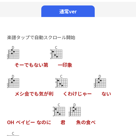
Mute
通常ver
楽譜タップで自動スクロール開始
D
C
そ
ー
で
も
な
い
第
一
印
象
D
C
D
メ
シ
会
で
も
気
が
利
く
わ
け
じ
ゃ
ー
な
い
C
D
O
H
ベ
イ
ビ
ー
な
の
に
君
魚
の
食
べ
C