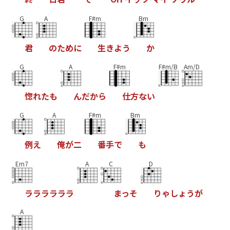
G
A
F#m
Bm
君
の
た
め
に
生
き
よ
う
か
G
A
F#m
F#m/B
Am/D
惚
れ
た
も
ん
だ
か
ら
仕
方
な
い
G
A
F#m
Bm
例
え
俺
が
二
番
手
で
も
Em7
A
C
D
ラ
ラ
ラ
ラ
ラ
ラ
ま
っ
そ
り
ゃ
し
ょ
う
が
A