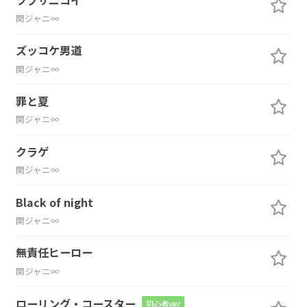
関ジャニ∞
ズッコケ男道
関ジャニ∞
罪と夏
関ジャニ∞
クラゲ
関ジャニ∞
Black of night
関ジャニ∞
無責任ヒーロー
関ジャニ∞
ローリング・コースター
初心者ver