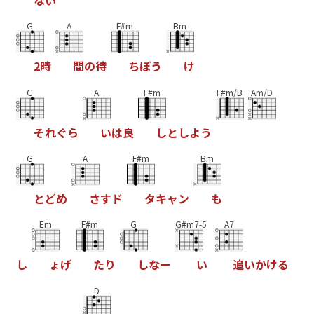
G
A
F#m
Bm
2
時
間
の
待
ち
ぼ
う
け
G
A
F#m
F#m/B
Am/D
そ
れ
ぐ
ら
い
は
良
し
と
し
よ
う
G
A
F#m
Bm
と
ど
め
さ
す
ド
タ
キ
ャ
ン
も
Em
F#m
G
G#m7-5
A7
し
ょ
げ
た
り
し
な
ー
い
追
い
か
け
る
D