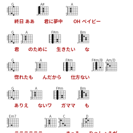
G
A#
A
終
日
あ
あ
君
に
夢
中
O
H
ベ
イ
ビ
ー
G
A
F#m
Bm
君
の
た
め
に
生
き
た
い
な
G
A
F#m
F#m/B
Am/D
惚
れ
た
も
ん
だ
か
ら
仕
方
な
い
G
A
F#m
Bm
あ
り
え
な
い
ワ
ガ
マ
マ
も
Em7
A
C
D