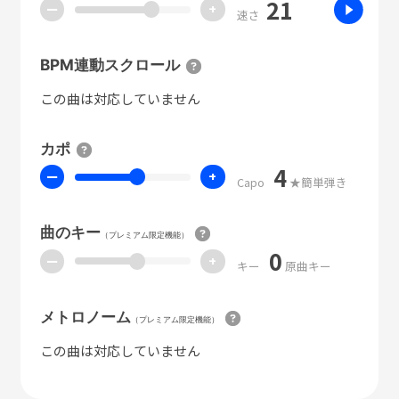
21
ー
+
速さ
BPM連動スクロール
この曲は対応していません
カポ
4
ー
+
Capo
★簡単弾き
曲のキー
（プレミアム限定機能）
0
ー
+
キー
原曲キー
メトロノーム
（プレミアム限定機能）
この曲は対応していません