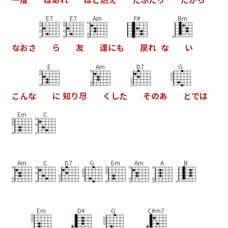
E7
E7
Am
F#
Bm
な
お
さ
ら
友
達
に
も
戻
れ
な
い
E
Am
D7
G
こ
ん
な
に
知
り
尽
く
し
た
そ
の
あ
と
で
は
Em
C
Am
C
D7
G
Em
Am
A
B
Em
D#
G
C#m7