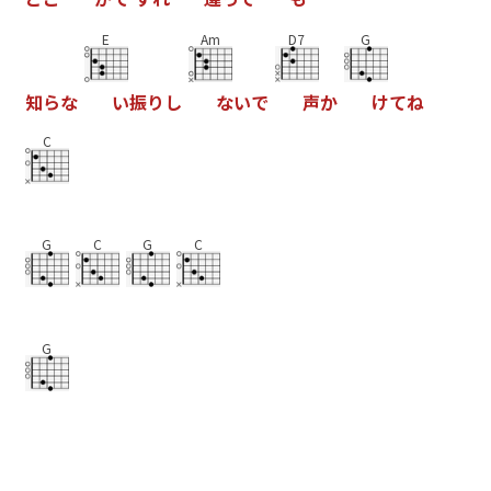
E
Am
D7
G
知
ら
な
い
振
り
し
な
い
で
声
か
け
て
ね
C
G
C
G
C
G