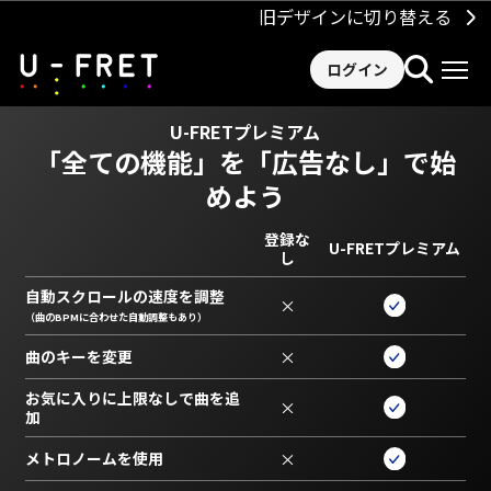
旧デザインに切り替える
ログイン
U-FRETプレミアム
「全ての機能」を
「広告なし」で始
めよう
登録な
U-FRETプレミアム
し
自動スクロールの速度を調整
×
（曲のBPMに合わせた自動調整もあり）
曲のキーを変更
×
お気に入りに上限なしで曲を追
×
加
メトロノームを使用
×