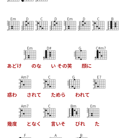
Em
D
C
D
Em
D
C
B
Em
D#
G
C#m7
あ
ど
け
の
な
い
そ
の
笑
顔
に
Am7
C
G
E7
惑
わ
さ
れ
て
た
め
ら
わ
れ
て
Am7
C
Bm
Em
幾
度
と
な
く
言
い
そ
び
れ
た
F
A
B