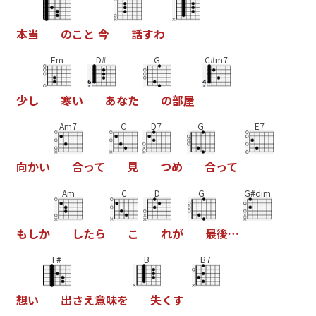
本
当
の
こ
と
今
話
す
わ
Em
D#
G
C#m7
少
し
寒
い
あ
な
た
の
部
屋
Am7
C
D7
G
E7
向
か
い
合
っ
て
見
つ
め
合
っ
て
Am
C
D
G
G#dim
も
し
か
し
た
ら
こ
れ
が
最
後
…
F#
B
B7
想
い
出
さ
え
意
味
を
失
く
す