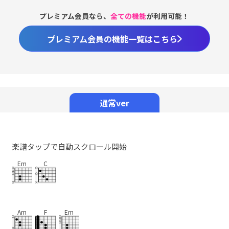
プレミアム会員なら、
全ての機能
が利用可能！
プレミアム会員の機能一覧はこちら
Loaded
:
98.37%
/
Unmute
通常ver
楽譜タップで自動スクロール開始
Em
C
Am
F
Em