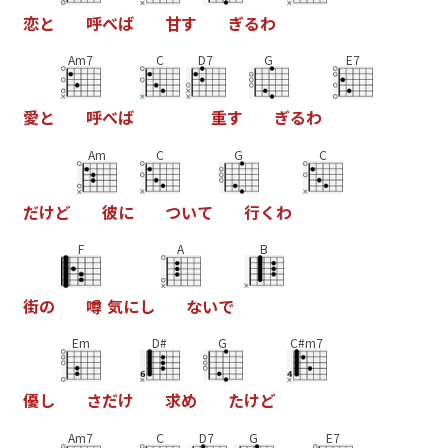
恋
と
呼
べ
ば
甘
す
ぎ
る
わ
Am7
C
D7
G
E7
愛
と
呼
べ
ば
重
す
ぎ
る
わ
Am
C
G
C
だ
け
ど
彼
に
つ
い
て
行
く
わ
F
A
B
街
の
噂
気
に
し
な
い
で
Em
D#
G
C#m7
優
し
さ
だ
け
求
め
た
け
ど
Am7
C
D7
G
E7