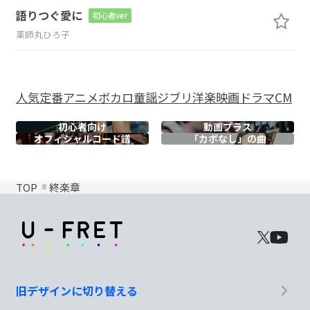
語りつぐ愛に
初心者ver
薬師丸ひろ子
人気
定番
アニメ
ボカロ
童謡
ジブリ
洋楽
映画
ドラマ
CM
初心者向け
動画プラス
オフィシャル
コード譜
「カポなし」の曲
TOP
終楽章
旧デザインに切り替える