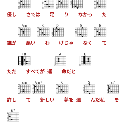
優
し
さ
で
は
足
り
な
か
っ
た
Am
C
D
G
E
誰
が
悪
い
わ
け
じ
ゃ
な
く
て
F#
A
B
た
だ
す
べ
て
が
運
命
だ
と
Em
Am7
C
G
E7
許
し
て
新
し
い
夢
を
選
ん
だ
私
を
E7