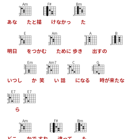
Am
F#
Bm
あ
な
た
と
描
け
な
か
っ
た
E
Am
A
B
明
日
を
つ
か
む
た
め
に
歩
き
出
す
の
Em
Am7
C
G
い
つ
し
か
笑
い
話
に
な
る
時
が
来
た
な
E7
E7
ら
Am
F#
Bm
ど
こ
か
で
す
れ
違
っ
て
も