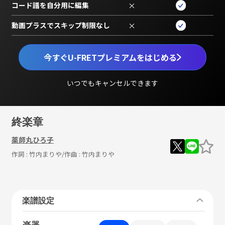
コード譜を自分用に編集
×
動画プラスでスキップ制限なし
×
今すぐU-FRETプレミアムをはじめる
いつでもキャンセルできます
終楽章
薬師丸ひろ子
作詞 :
竹内まりや
/作曲 :
竹内まりや
楽譜設定
楽器