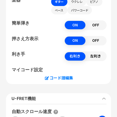
ギター
ウクレレ
ピアノ
ベース
パワーコード
簡単弾き
ON
OFF
押さえ方表示
ON
OFF
利き手
右利き
左利き
マイコード設定
コード譜編集
U-FRET機能
自動スクロール速度