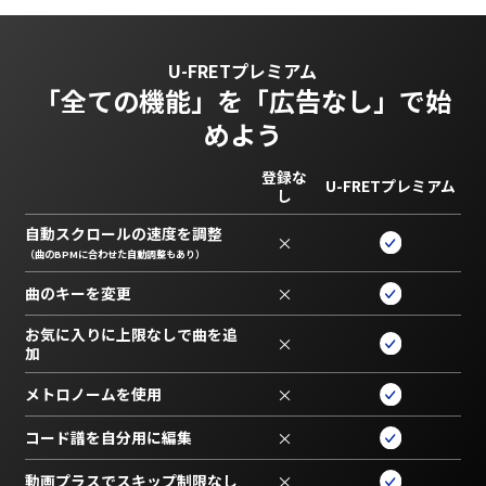
U-FRETプレミアム
「全ての機能」を
「広告なし」で始
めよう
登録な
U-FRETプレミアム
し
自動スクロールの速度を調整
×
（曲のBPMに合わせた自動調整もあり）
曲のキーを変更
×
お気に入りに上限なしで曲を追
×
加
メトロノームを使用
×
コード譜を自分用に編集
×
動画プラスでスキップ制限なし
×