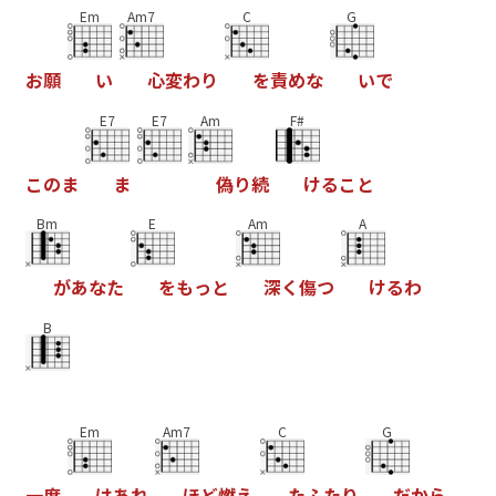
Em
Am7
C
G
お
願
い
心
変
わ
り
を
責
め
な
い
で
E7
E7
Am
F#
こ
の
ま
ま
偽
り
続
け
る
こ
と
Bm
E
Am
A
が
あ
な
た
を
も
っ
と
深
く
傷
つ
け
る
わ
B
Em
Am7
C
G
一
度
は
あ
れ
ほ
ど
燃
え
た
ふ
た
り
だ
か
ら