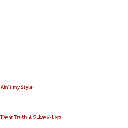
7
A
i
n
'
t
m
y
S
t
y
l
e
下
手
な
T
r
u
t
h
よ
り
上
手
い
L
i
e
s