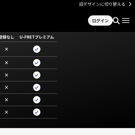
旧デザインに切り替える
ログイン
登録なし
U-FRETプレミアム
×
×
×
×
×
×