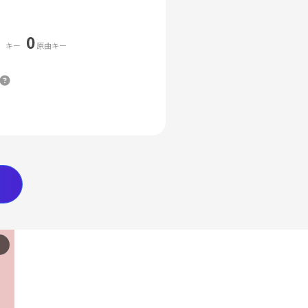
0
キー
原曲キー