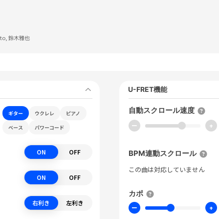
oto, 鈴木雅也
U-FRET機能
自動スクロール速度
ギター
ウクレレ
ピアノ
ー
+
ベース
パワーコード
ON
OFF
BPM連動スクロール
この曲は対応していません
ON
OFF
カポ
右利き
左利き
ー
+