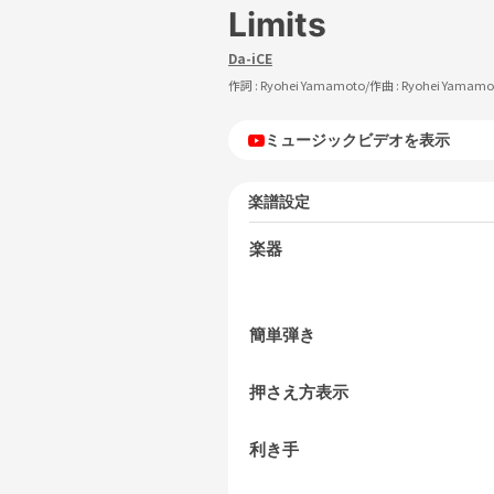
Limits
Da-iCE
作詞 :
Ryohei Yamamoto
/作曲 :
Ryohei Yamam
ミュージックビデオを表示
楽譜設定
楽器
簡単弾き
押さえ方表示
利き手