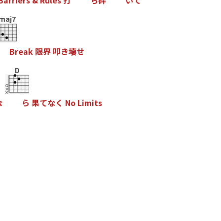
B
a
r
r
i
e
r
s
&
R
u
l
e
s
打
ち
砕
い
て
maj7
B
r
e
a
k
限
界
叩
き
壊
せ
D
な
ら
果
て
な
く
N
o
L
i
m
i
t
s