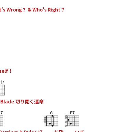
t
'
s
W
r
o
n
g
？
&
W
h
o
'
s
R
i
g
h
t
？
s
e
l
f
！
j7
B
l
a
d
e
切
り
開
く
運
命
7
G
E7