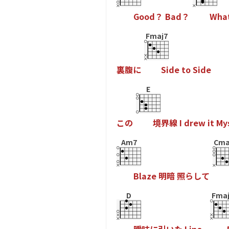
G
o
o
d
？
B
a
d
？
W
h
a
Fmaj7
裏
腹
に
S
i
d
e
t
o
S
i
d
e
E
こ
の
境
界
線
I
d
r
e
w
i
t
M
y
Am7
Cma
B
l
a
z
e
明
暗
照
ら
し
て
D
Fmaj