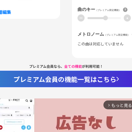
曲のキー
（プレミアム限定機能）
譜編集
ー
+
メトロノーム
（プレミアム限定機能）
この曲は対応していません
プレミアム会員なら、
全ての機能
が利用可能！
プレミアム会員の機能一覧はこちら
もっと見る
arrow_forward_ios