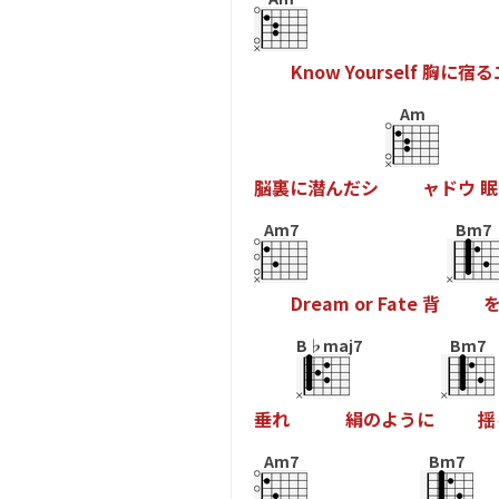
K
n
o
w
Y
o
u
r
s
e
l
f
胸
に
宿
る
Am
脳
裏
に
潜
ん
だ
シ
ャ
ド
ウ
眠
Am7
Bm7
D
r
e
a
m
o
r
F
a
t
e
背
B♭maj7
Bm7
垂
れ
絹
の
よ
う
に
揺
Am7
Bm7