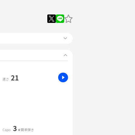
21
速さ
3
Capo
★簡単弾き