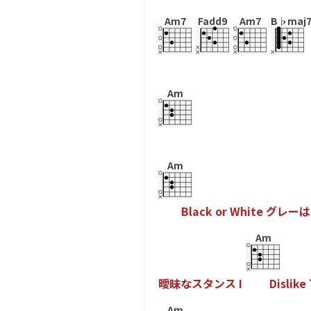
Am7
Fadd9
Am7
B♭maj
Am
Am
B
l
a
c
k
o
r
W
h
i
t
e
グ
レ
ー
は
Am
曖
昧
な
ス
タ
ン
ス
I
D
i
s
l
i
k
e
Am