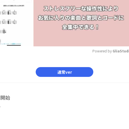
Powered by 
GliaStud
Mute
通常ver
ル開始
7