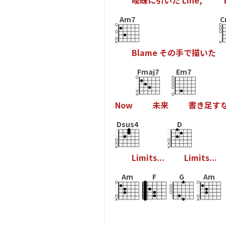
曖
昧
に
引
い
た
L
i
n
e
,
Am7
C
B
l
a
m
e
そ
の
手
で
描
い
た
Fmaj7
Em7
N
o
w
未
来
書
き
足
す
Dsus4
D
L
i
m
i
t
s
.
.
.
L
i
m
i
t
s
.
.
.
Am
F
G
Am