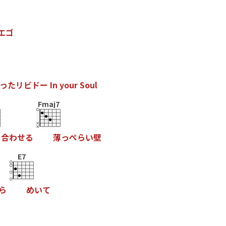
エ
ゴ
っ
た
リ
ビ
ド
ー
I
n
y
o
u
r
S
o
u
l
Fmaj7
を
合
わ
せ
る
薄
っ
ぺ
ら
い
壁
E7
ら
め
い
て