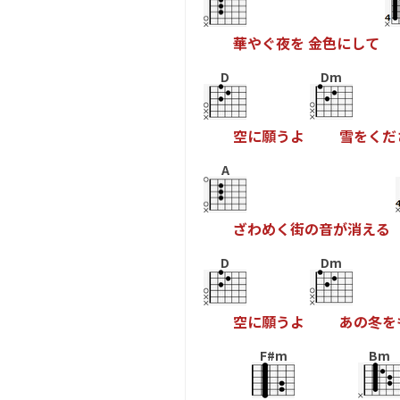
華
や
ぐ
夜
を
金
色
に
し
て
D
Dm
空
に
願
う
よ
雪
を
く
だ
A
ざ
わ
め
く
街
の
音
が
消
え
る
D
Dm
空
に
願
う
よ
あ
の
冬
を
F#m
Bm