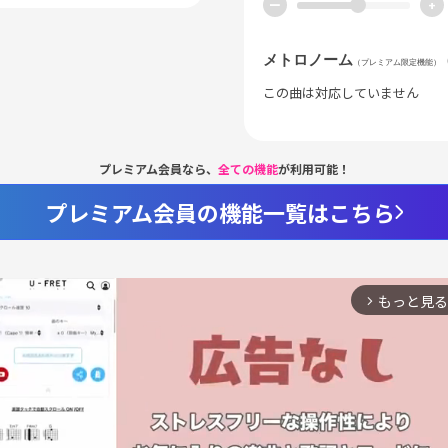
ー
+
メトロノーム
（プレミアム限定機能）
この曲は対応していません
プレミアム会員なら、
全ての機能
が利用可能！
プレミアム会員の機能一覧はこちら
もっと見る
arrow_forward_ios