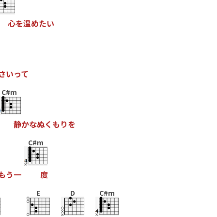
心
を
温
め
た
い
さ
い
っ
て
C#m
静
か
な
ぬ
く
も
り
を
C#m
も
う
一
度
E
D
C#m