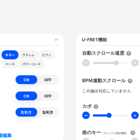
U-FRET機能
自動スクロール速度
ギター
ウクレレ
ピアノ
ー
+
ベース
パワーコード
ON
OFF
BPM連動スクロール
この曲は対応していません
ON
OFF
カポ
右利き
左利き
ー
+
曲のキー
（プレミアム限定機能）
譜編集