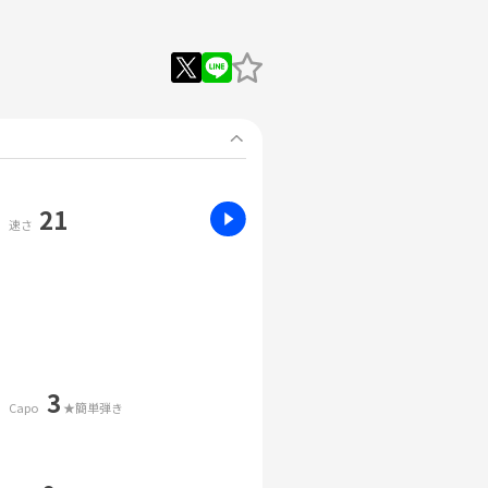
21
速さ
3
Capo
★簡単弾き