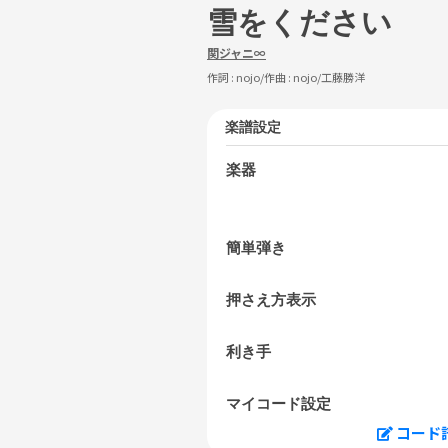
雪をください
関ジャニ∞
作詞 :
nojo
/作曲 :
nojo/工藤勝洋
楽譜設定
楽器
簡単弾き
押さえ方表示
利き手
マイコード設定
コード