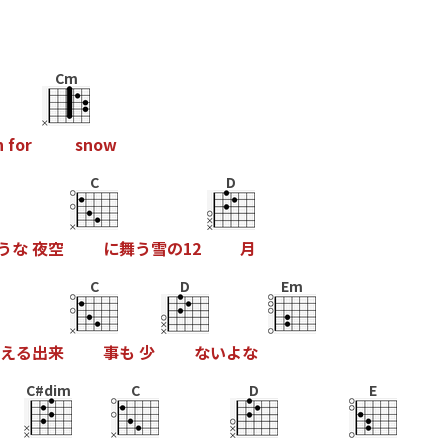
Cm
h
f
o
r
s
n
o
w
C
D
う
な
夜
空
に
舞
う
雪
の
1
2
月
C
D
Em
え
る
出
来
事
も
少
な
い
よ
な
C#dim
C
D
E