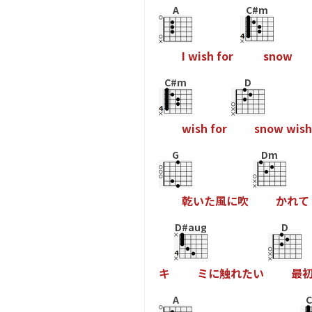
A
C#m
I
w
i
s
h
f
o
r
s
n
o
w
C#m
D
w
i
s
h
f
o
r
s
n
o
w
w
i
s
h
G
Dm
乾
い
た
風
に
吹
か
れ
て
D#aug
D
キ
ミ
に
触
れ
た
い
最
A