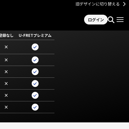
旧デザインに切り替える
ログイン
登録なし
U-FRETプレミアム
×
×
×
×
×
×