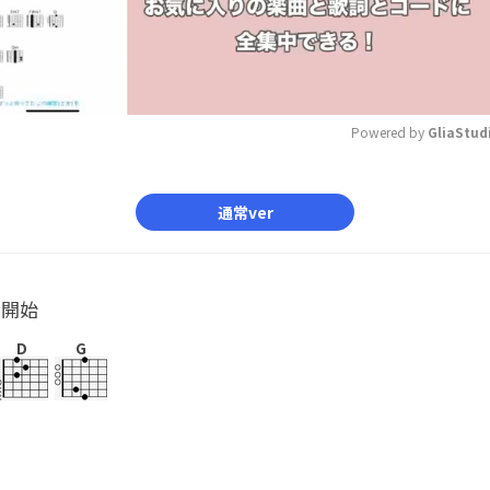
Powered by 
GliaStud
Mute
通常ver
ル開始
D
G