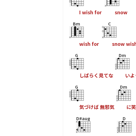
I
w
i
s
h
f
o
r
s
n
o
w
Bm
C
w
i
s
h
f
o
r
s
n
o
w
w
i
s
G
Dm
し
ば
ら
く
見
て
な
い
よ
G
Dm
気
づ
け
ば
無
邪
気
に
笑
D#aug
D