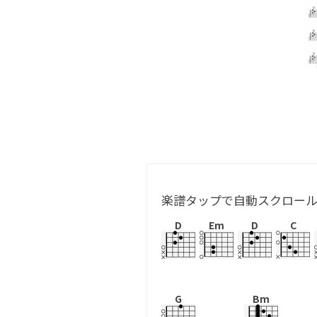
楽譜タップで自動スクロー
D
Em
D
C
G
Bm