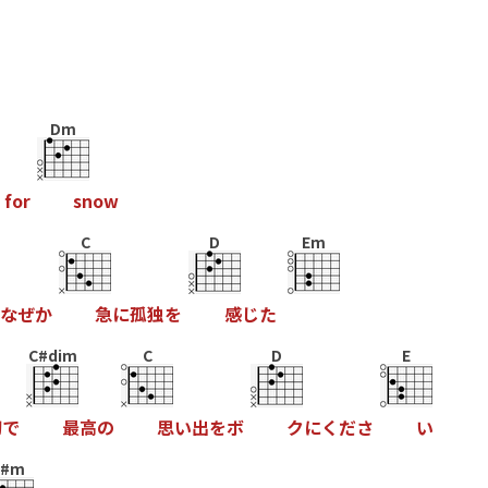
Dm
f
o
r
s
n
o
w
C
D
Em
な
ぜ
か
急
に
孤
独
を
感
じ
た
C#dim
C
D
E
初
で
最
高
の
思
い
出
を
ボ
ク
に
く
だ
さ
い
C#m