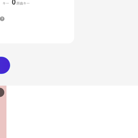
0
キー
原曲キー