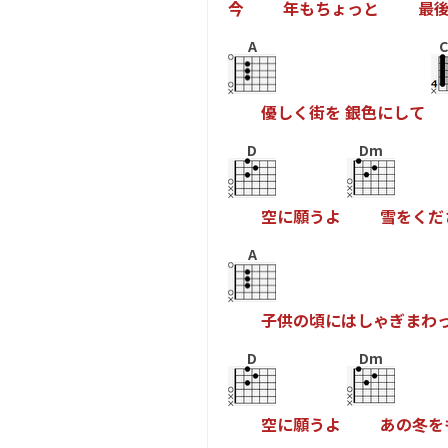
今
年
も
ち
ょ
っ
と
最
A
優
し
く
街
を
銀
色
に
し
て
D
Dm
空
に
願
う
よ
雪
を
く
だ
A
子
供
の
頃
に
は
し
ゃ
ぎ
ま
わ
D
Dm
空
に
願
う
よ
あ
の
冬
を