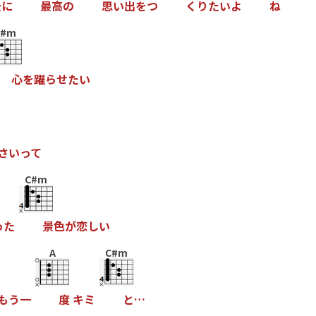
後
に
最
高
の
思
い
出
を
つ
く
り
た
い
よ
ね
C#m
心
を
躍
ら
せ
た
い
さ
い
っ
て
C#m
っ
た
景
色
が
恋
し
い
A
C#m
も
う
一
度
キ
ミ
と
…