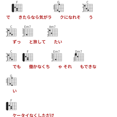
F
G
C
で
き
た
ら
な
ら
気
が
ラ
ク
に
な
れ
そ
う
C
Em7
Am7
ず
っ
と
旅
し
て
た
い
C
F
Em7
Dm7
で
も
働
か
な
く
ち
ゃ
そ
れ
も
で
き
な
G
い
F
ケ
ー
タ
イ
な
く
し
た
だ
け