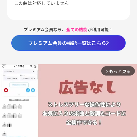
この曲は対応していません
プレミアム会員なら、
全ての機能
が利用可能！
プレミアム会員の機能一覧はこちら
もっと見る
arrow_forward_ios