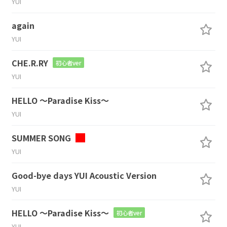
YUI
again
YUI
CHE.R.RY
初心者ver
YUI
HELLO ～Paradise Kiss～
YUI
SUMMER SONG
YUI
Good-bye days YUI Acoustic Version
YUI
HELLO ～Paradise Kiss～
初心者ver
YUI