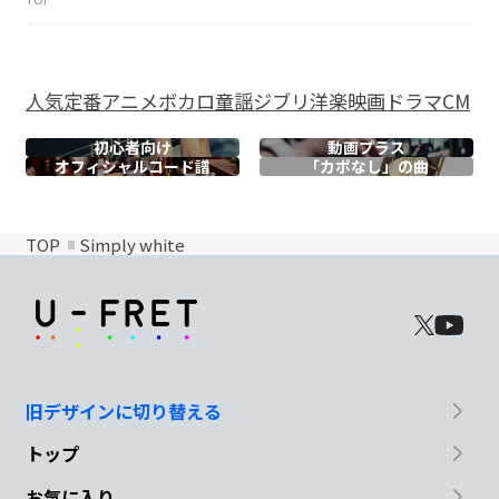
人気
定番
アニメ
ボカロ
童謡
ジブリ
洋楽
映画
ドラマ
CM
初心者向け
動画プラス
オフィシャル
コード譜
「カポなし」の曲
TOP
Simply white
旧デザインに切り替える
トップ
お気に入り