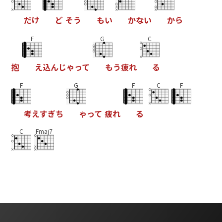
だ
け
ど
そ
う
も
い
か
な
い
か
ら
F
G
C
抱
え
込
ん
じ
ゃ
っ
て
も
う
疲
れ
る
F
G
F
C
F
考
え
す
ぎ
ち
ゃ
っ
て
疲
れ
る
C
Fmaj7