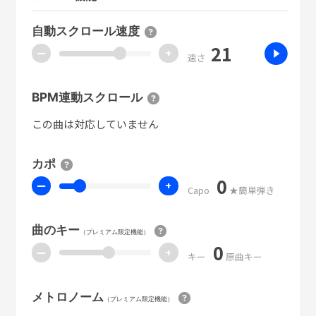
自動スクロール速度
21
ー
+
速さ
BPM連動スクロール
この曲は対応していません
カポ
0
ー
+
Capo
★簡単弾き
曲のキー
（プレミアム限定機能）
0
ー
+
キー
原曲キー
メトロノーム
（プレミアム限定機能）