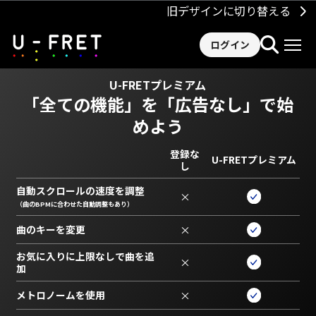
旧デザインに切り替える
ログイン
U-FRETプレミアム
「全ての機能」を
「広告なし」で始
めよう
登録な
U-FRETプレミアム
し
自動スクロールの速度を調整
×
（曲のBPMに合わせた自動調整もあり）
曲のキーを変更
×
お気に入りに上限なしで曲を追
×
加
メトロノームを使用
×