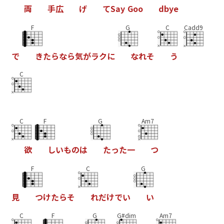
両
手
広
げ
て
S
a
y
G
o
o
d
b
y
e
F
G
C
Cadd9
で
き
た
ら
な
ら
気
が
ラ
ク
に
な
れ
そ
う
C
C
F
G
Am7
欲
し
い
も
の
は
た
っ
た
一
つ
F
C
G
見
つ
け
た
ら
そ
れ
だ
け
で
い
い
C
F
G
G#dim
Am7