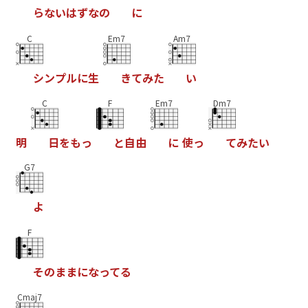
ら
な
い
は
ず
な
の
に
C
Em7
Am7
シ
ン
プ
ル
に
生
き
て
み
た
い
C
F
Em7
Dm7
明
日
を
も
っ
と
自
由
に
使
っ
て
み
た
い
G7
よ
F
そ
の
ま
ま
に
な
っ
て
る
Cmaj7