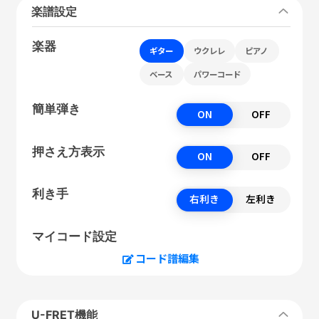
楽譜設定
楽器
ギター
ウクレレ
ピアノ
ベース
パワーコード
簡単弾き
ON
OFF
押さえ方表示
ON
OFF
利き手
右利き
左利き
マイコード設定
コード譜編集
U-FRET機能