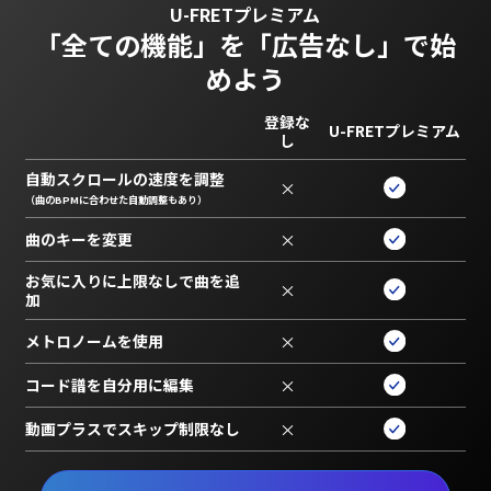
U-FRETプレミアム
「全ての機能」を
「広告なし」で始
めよう
登録な
U-FRETプレミアム
し
自動スクロールの速度を調整
×
（曲のBPMに合わせた自動調整もあり）
曲のキーを変更
×
お気に入りに上限なしで曲を追
×
加
メトロノームを使用
×
コード譜を自分用に編集
×
動画プラスでスキップ制限なし
×