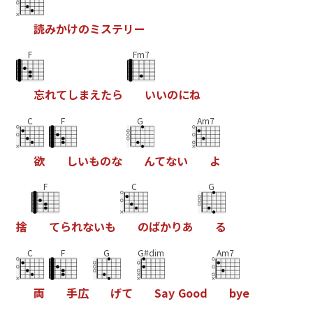
読
み
か
け
の
ミ
ス
テ
リ
ー
F
Fm7
忘
れ
て
し
ま
え
た
ら
い
い
の
に
ね
C
F
G
Am7
欲
し
い
も
の
な
ん
て
な
い
よ
F
C
G
捨
て
ら
れ
な
い
も
の
ば
か
り
あ
る
C
F
G
G#dim
Am7
両
手
広
げ
て
S
a
y
G
o
o
d
b
y
e