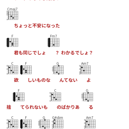
Cmaj7
ち
ょ
っ
と
不
安
に
な
っ
た
F
Fm7
君
も
同
じ
で
し
ょ
？
わ
か
る
で
し
ょ
？
C
F
G
Am7
欲
し
い
も
の
な
ん
て
な
い
よ
F
C
G
捨
て
ら
れ
な
い
も
の
ば
か
り
あ
る
C
F
G
G#dim
Am7