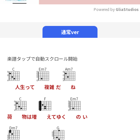
Powered by 
GliaStudios
Mute
通常ver
楽譜タップで自動スクロール開始
C
Em7
Am7
人
生
っ
て
複
雑
だ
ね
C
F
Em7
荷
物
は
増
え
て
ゆ
く
の
い
Dm7
G