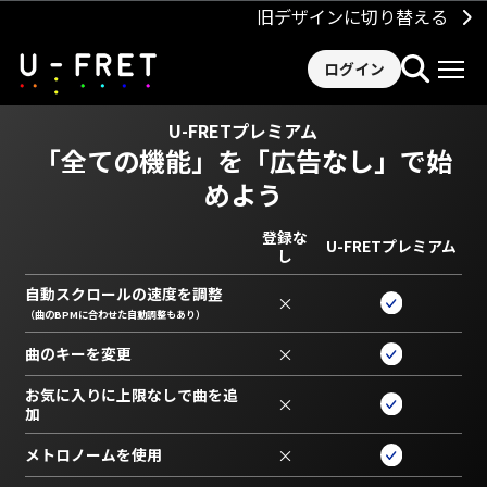
旧デザインに切り替える
ログイン
U-FRETプレミアム
「全ての機能」を
「広告なし」で始
めよう
登録な
U-FRETプレミアム
し
自動スクロールの速度を調整
×
（曲のBPMに合わせた自動調整もあり）
曲のキーを変更
×
お気に入りに上限なしで曲を追
×
加
メトロノームを使用
×