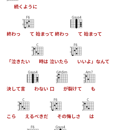
続
く
よ
う
に
F6
Gsus4
終
わ
っ
て
始
ま
っ
て
終
わ
っ
て
始
ま
っ
て
C
F6
「
泣
き
た
い
時
は
泣
い
た
ら
い
い
よ
」
な
ん
て
Gsus4
G#dim
Am7
決
し
て
言
わ
な
い
口
が
裂
け
て
も
C
F6
C
こ
ら
え
る
べ
き
だ
そ
の
悔
し
さ
は
F6
Gsus4