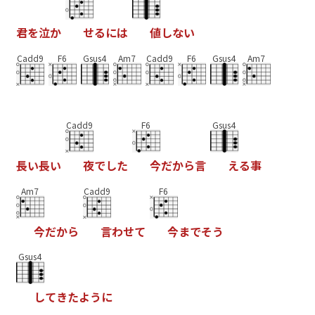
君
を
泣
か
せ
る
に
は
値
し
な
い
Cadd9
F6
Gsus4
Am7
Cadd9
F6
Gsus4
Am7
Cadd9
F6
Gsus4
長
い
長
い
夜
で
し
た
今
だ
か
ら
言
え
る
事
Am7
Cadd9
F6
今
だ
か
ら
言
わ
せ
て
今
ま
で
そ
う
Gsus4
し
て
き
た
よ
う
に