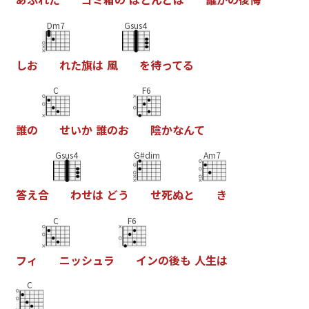
Dm7
Gsus4
し
お
れ
た
旗
は
風
を
待
っ
て
る
C
F6
誰
の
せ
い
か
誰
の
お
陰
か
な
ん
て
Gsus4
G#dim
Am7
答
え
合
わ
せ
は
ど
う
せ
死
ぬ
と
き
C
F6
フ
ィ
ニ
ッ
シ
ュ
ラ
イ
ン
の
後
も
人
生
は
C