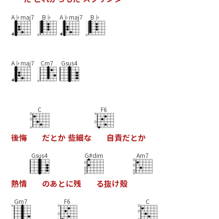
A♭maj7
B♭
A♭maj7
B♭
A♭maj7
Cm7
Gsus4
C
F6
後
悔
だ
と
か
些
細
な
自
責
だ
と
か
Gsus4
G#dim
Am7
熱
情
の
あ
と
に
残
る
抜
け
殻
Gm7
F6
C