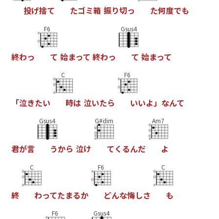
投
げ
捨
て
た
ゴ
ミ
箱
振
り
切
っ
た
何
度
で
も
F6
Gsus4
終
わ
っ
て
始
ま
っ
て
終
わ
っ
て
始
ま
っ
て
C
F6
「
泣
き
た
い
時
は
泣
い
た
ら
い
い
よ
」
な
ん
て
Gsus4
G#dim
Am7
君
が
言
う
か
ら
泣
け
て
く
る
ん
だ
よ
C
F6
C
終
わ
っ
て
た
ま
る
か
ど
ん
な
悔
し
さ
も
F6
Gsus4