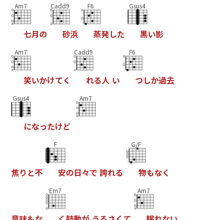
Am7
Cadd9
F6
Gsus4
七
月
の
砂
浜
蒸
発
し
た
黒
い
影
Am7
Cadd9
F6
笑
い
か
け
て
く
れ
る
人
い
つ
し
か
過
去
Gsus4
Am7
に
な
っ
た
け
ど
F
G/F
焦
り
と
不
安
の
日
々
で
誇
れ
る
物
も
な
く
Em7
Am7
意
味
も
な
く
鼓
動
が
う
る
さ
く
て
眠
れ
な
い