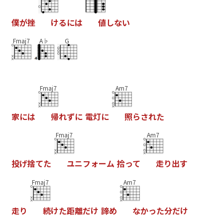
僕
が
挫
け
る
に
は
値
し
な
い
Fmaj7
A♭
G
Fmaj7
Am7
家
に
は
帰
れ
ず
に
電
灯
に
照
ら
さ
れ
た
Fmaj7
Am7
投
げ
捨
て
た
ユ
ニ
フ
ォ
ー
ム
拾
っ
て
走
り
出
す
Fmaj7
Am7
走
り
続
け
た
距
離
だ
け
諦
め
な
か
っ
た
分
だ
け