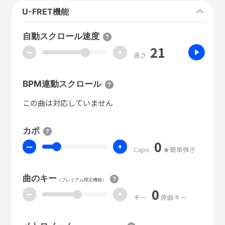
U-FRET機能
自動スクロール速度
21
ー
+
速さ
BPM連動スクロール
この曲は対応していません
カポ
0
ー
+
Capo
★簡単弾き
曲のキー
（プレミアム限定機能）
0
ー
+
キー
原曲キー