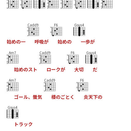
Cadd9
F6
Gsus4
始
め
の
一
呼
吸
が
始
め
の
一
歩
が
Am7
Cadd9
F6
Gsus4
始
め
の
ス
ト
ロ
ー
ク
が
大
切
だ
Am7
Cadd9
F6
ゴ
ー
ル
、
蜃
気
楼
の
ご
と
く
炎
天
下
の
Gsus4
ト
ラ
ッ
ク