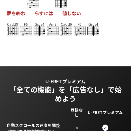
夢
を
終
わ
ら
す
に
は
値
し
な
い
Cadd9
F6
Gsus4
Am7
Cadd9
F6
Gsus4
U-FRETプレミアム
「全ての機能」を
「広告なし」で始
めよう
登録な
U-FRETプレミアム
し
自動スクロールの速度を調整
×
（曲のBPMに合わせた自動調整もあり）