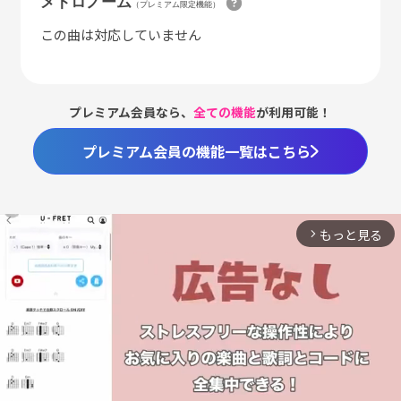
メトロノーム
（プレミアム限定機能）
この曲は対応していません
プレミアム会員なら、
全ての機能
が利用可能！
プレミアム会員の機能一覧はこちら
もっと見る
arrow_forward_ios