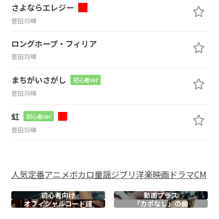
さよならエレジー
菅田将暉
ロングホープ・フィリア
菅田将暉
まちがいさがし
初心者ver
菅田将暉
虹
初心者ver
菅田将暉
人気
定番
アニメ
ボカロ
童謡
ジブリ
洋楽
映画
ドラマ
CM
初心者向け
動画プラス
オフィシャル
コード譜
「カポなし」の曲