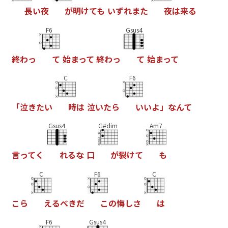
長
い
夜
が
明
け
て
も
い
ず
れ
ま
た
夜
は
来
る
F6
Gsus4
終
わ
っ
て
始
ま
っ
て
終
わ
っ
て
始
ま
っ
て
C
F6
「
泣
き
た
い
時
は
泣
い
た
ら
い
い
よ
」
な
ん
て
Gsus4
G#dim
Am7
言
っ
て
く
れ
る
な
口
が
裂
け
て
も
C
F6
C
こ
ら
え
る
べ
き
だ
こ
の
悔
し
さ
は
F6
Gsus4