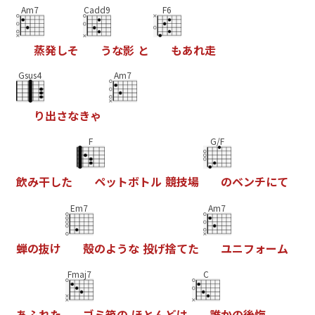
Am7
Cadd9
F6
蒸
発
し
そ
う
な
影
と
も
あ
れ
走
Gsus4
Am7
り
出
さ
な
き
ゃ
F
G/F
飲
み
干
し
た
ペ
ッ
ト
ボ
ト
ル
競
技
場
の
ベ
ン
チ
に
て
Em7
Am7
蝉
の
抜
け
殻
の
よ
う
な
投
げ
捨
て
た
ユ
ニ
フ
ォ
ー
ム
Fmaj7
C
あ
ふ
れ
た
ゴ
ミ
箱
の
ほ
と
ん
ど
は
誰
か
の
後
悔