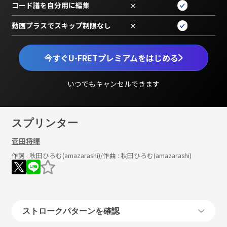
コード譜を自分用に編集
×
動画プラスでスキップ制限なし
×
今すぐU-FRETプレミアムをはじめる
いつでもキャンセルできます
スプリンター
菅田将暉
作詞 :
秋田ひろむ(amazarashi)
/作曲 :
秋田ひろむ(amazarashi)
ストロークパターンを確認