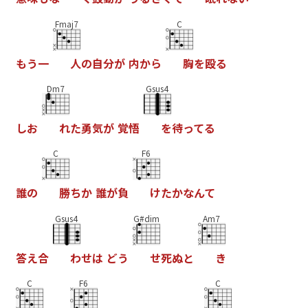
Fmaj7
C
も
う
一
人
の
自
分
が
内
か
ら
胸
を
殴
る
Dm7
Gsus4
し
お
れ
た
勇
気
が
覚
悟
を
待
っ
て
る
C
F6
誰
の
勝
ち
か
誰
が
負
け
た
か
な
ん
て
Gsus4
G#dim
Am7
答
え
合
わ
せ
は
ど
う
せ
死
ぬ
と
き
C
F6
C