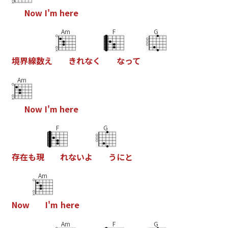
N
o
w
I
'
m
h
e
r
e
Am
F
G
境
界
線
数
え
き
れ
な
く
な
っ
て
Am
N
o
w
I
'
m
h
e
r
e
F
G
存
在
も
現
れ
な
い
よ
う
に
と
Am
N
o
w
I
'
m
h
e
r
e
Am
F
G