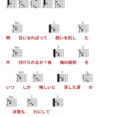
Am
F
E
明
日
に
な
れ
ば
っ
て
想
い
を
託
し
た
Am
F
E
片
付
け
ら
れ
る
か
？
後
悔
の
殺
到
を
Am
C
F
G
い
つ
し
か
悔
し
い
と
流
し
た
涙
の
Am
C
F
決
意
も
力
に
し
て