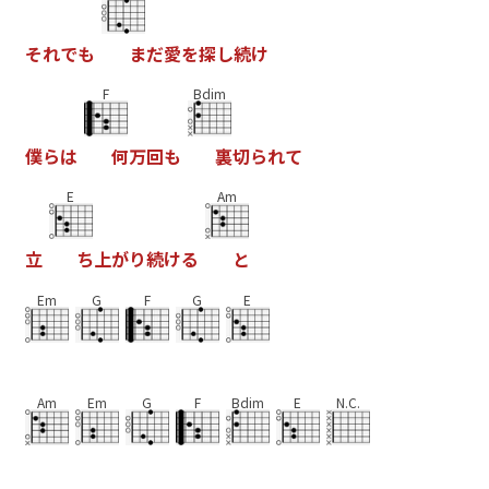
そ
れ
で
も
ま
だ
愛
を
探
し
続
け
F
Bdim
僕
ら
は
何
万
回
も
裏
切
ら
れ
て
E
Am
立
ち
上
が
り
続
け
る
と
Em
G
F
G
E
Am
Em
G
F
Bdim
E
N.C.