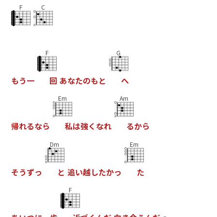
F
C
F
G
も
う
一
回
あ
な
た
の
も
と
へ
Em
Am
帰
れ
る
な
ら
私
は
強
く
な
れ
る
か
ら
Dm
Em
そ
う
ず
っ
と
追
い
越
し
た
か
っ
た
F