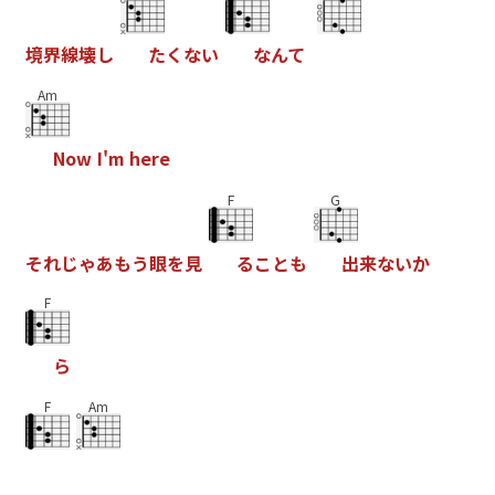
境
界
線
壊
し
た
く
な
い
な
ん
て
Am
N
o
w
I
'
m
h
e
r
e
F
G
そ
れ
じ
ゃ
あ
も
う
眼
を
見
る
こ
と
も
出
来
な
い
か
F
ら
F
Am