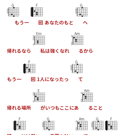
G
F
G
も
う
一
回
あ
な
た
の
も
と
へ
Em
Am
帰
れ
る
な
ら
私
は
強
く
な
れ
る
か
ら
F
G
も
う
一
回
1
人
に
な
っ
た
っ
て
E
Am
帰
れ
る
場
所
が
い
つ
も
こ
こ
に
あ
る
こ
と
F
G
Am
G
F