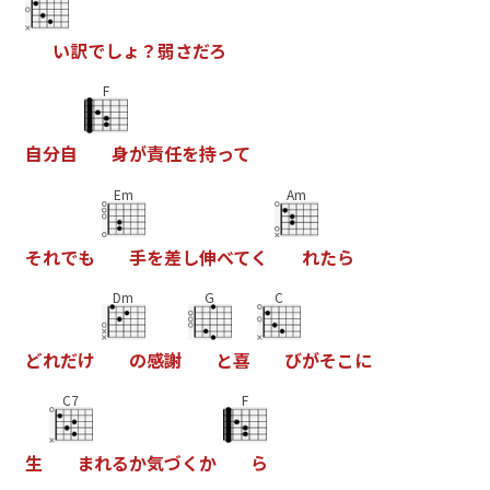
い
訳
で
し
ょ
？
弱
さ
だ
ろ
F
自
分
自
身
が
責
任
を
持
っ
て
Em
Am
そ
れ
で
も
手
を
差
し
伸
べ
て
く
れ
た
ら
Dm
G
C
ど
れ
だ
け
の
感
謝
と
喜
び
が
そ
こ
に
C7
F
生
ま
れ
る
か
気
づ
く
か
ら