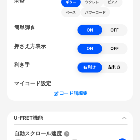
ギター
ウクレレ
ピアノ
ベース
パワーコード
簡単弾き
ON
OFF
押さえ方表示
ON
OFF
利き手
右利き
左利き
マイコード設定
コード譜編集
U-FRET機能
自動スクロール速度