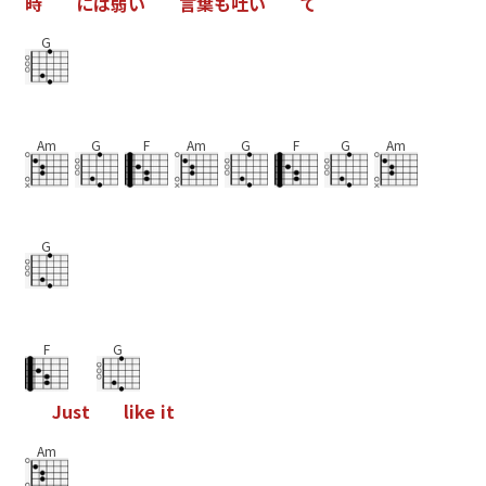
時
に
は
弱
い
言
葉
も
吐
い
て
G
Am
G
F
Am
G
F
G
Am
G
F
G
J
u
s
t
l
i
k
e
i
t
Am