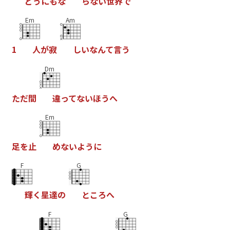
ど
う
に
も
な
ら
な
い
世
界
で
Em
Am
1
人
が
寂
し
い
な
ん
て
言
う
Dm
た
だ
間
違
っ
て
な
い
ほ
う
へ
Em
足
を
止
め
な
い
よ
う
に
F
G
輝
く
星
達
の
と
こ
ろ
へ
F
G