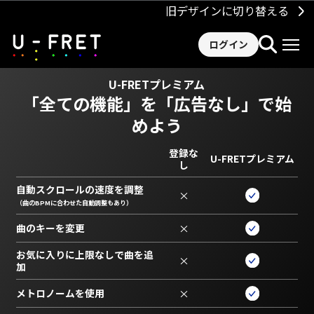
旧デザインに切り替える
ログイン
U-FRETプレミアム
「全ての機能」を
「広告なし」で始
めよう
登録な
U-FRETプレミアム
し
自動スクロールの速度を調整
×
（曲のBPMに合わせた自動調整もあり）
曲のキーを変更
×
お気に入りに上限なしで曲を追
×
加
メトロノームを使用
×