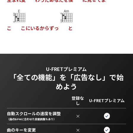
E
Am
こ
こ
に
い
る
か
ら
ず
っ
と
U-FRETプレミアム
「全ての機能」を
「広告なし」で始
めよう
登録な
U-FRETプレミアム
し
自動スクロールの速度を調整
×
（曲のBPMに合わせた自動調整もあり）
曲のキーを変更
×