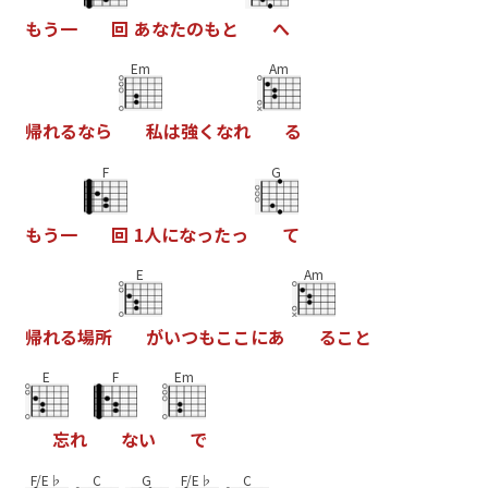
も
う
一
回
あ
な
た
の
も
と
へ
Em
Am
帰
れ
る
な
ら
私
は
強
く
な
れ
る
F
G
も
う
一
回
1
人
に
な
っ
た
っ
て
E
Am
帰
れ
る
場
所
が
い
つ
も
こ
こ
に
あ
る
こ
と
E
F
Em
忘
れ
な
い
で
F/E♭
C
G
F/E♭
C