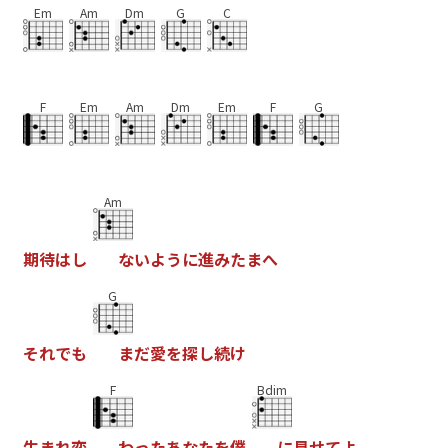
Em
Am
Dm
G
C
F
Em
Am
Dm
Em
F
G
Am
期
待
は
し
な
い
よ
う
に
進
み
た
ま
へ
G
そ
れ
で
も
ま
だ
愛
を
探
し
続
け
F
Bdim
生
ま
れ
変
わ
っ
た
あ
な
た
を
僕
に
見
せ
て
よ