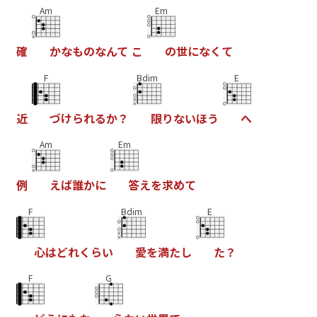
Am
Em
確
か
な
も
の
な
ん
て
こ
の
世
に
な
く
て
F
Bdim
E
近
づ
け
ら
れ
る
か
？
限
り
な
い
ほ
う
へ
Am
Em
例
え
ば
誰
か
に
答
え
を
求
め
て
F
Bdim
E
心
は
ど
れ
く
ら
い
愛
を
満
た
し
た
？
F
G