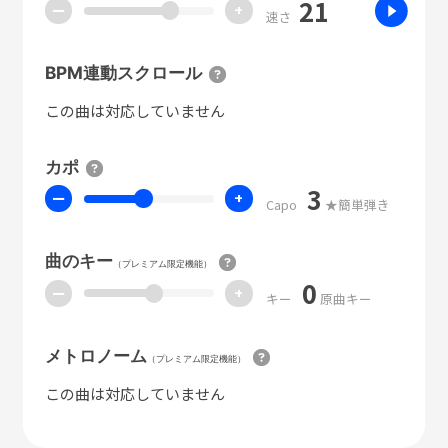
21
ー
+
速さ
BPM連動スクロール
この曲は対応していません
カポ
3
ー
+
Capo
★簡単弾き
曲のキー
（プレミアム限定機能）
0
ー
+
キー
原曲キー
メトロノーム
（プレミアム限定機能）
この曲は対応していません