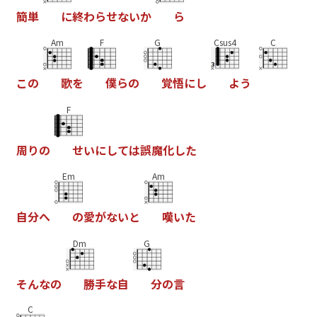
簡
単
に
終
わ
ら
せ
な
い
か
ら
Am
F
G
Csus4
C
こ
の
歌
を
僕
ら
の
覚
悟
に
し
よ
う
F
周
り
の
せ
い
に
し
て
は
誤
魔
化
し
た
Em
Am
自
分
へ
の
愛
が
な
い
と
嘆
い
た
Dm
G
そ
ん
な
の
勝
手
な
自
分
の
言
C