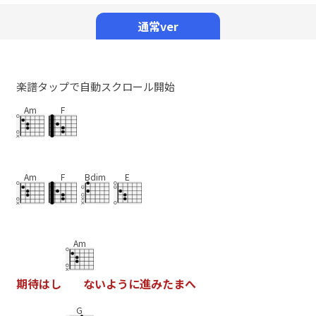
Mute
通常ver
楽譜タップで自動スクロール開始
Am
F
Am
F
Bdim
E
Am
期
待
は
し
な
い
よ
う
に
進
み
た
ま
へ
G