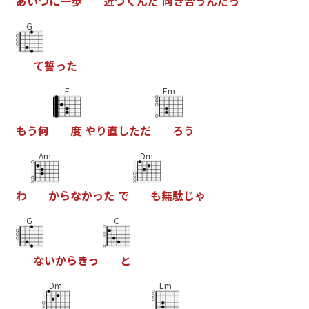
あ
い
つ
に
一
歩
近
づ
く
ん
だ
向
き
合
う
ん
だ
っ
G
て
誓
っ
た
F
Em
も
う
何
度
や
り
直
し
た
だ
ろ
う
Am
Dm
わ
か
ら
な
か
っ
た
で
も
無
駄
じ
ゃ
G
C
な
い
か
ら
き
っ
と
Dm
Em