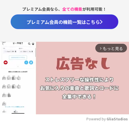
プレミアム会員なら、
全ての機能
が利用可能！
プレミアム会員の機能一覧はこちら
もっと見る
arrow_forward_ios
Powered by 
GliaStudios