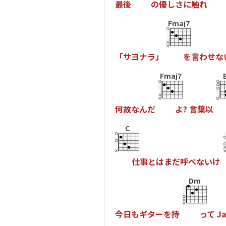
最
後
の
優
し
さ
に
触
れ
Fmaj7
「
サ
ヨ
ナ
ラ
」
を
言
わ
せ
な
Fmaj7
何
故
な
ん
だ
よ
?
言
葉
以
C
仕
事
と
は
ま
だ
呼
べ
な
い
け
Dm
今
日
も
ギ
タ
ー
を
持
っ
て
J