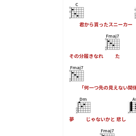
C
君
か
ら
貰
っ
た
ス
ニ
ー
カ
ー
Fmaj7
そ
の
分
履
き
な
れ
た
Fmaj7
「
何
一
つ
先
の
見
え
な
い
関
Dm
A
夢
じ
ゃ
な
い
か
と
悲
し
Fmaj7