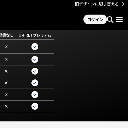
旧デザインに切り替える
ログイン
登録なし
U-FRETプレミアム
×
×
×
×
×
×