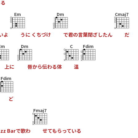
る
Em
Dm
Cmaj7
い
よ
う
に
く
ち
づ
け
で
君
の
言
葉
閉
ざ
し
た
ん
だ
Em
Dm
C
Fdim
上
に
唇
か
ら
伝
わ
る
体
温
Fdim
ど
Fmaj7
a
z
z
B
a
r
で
歌
わ
せ
て
も
ら
っ
て
い
る