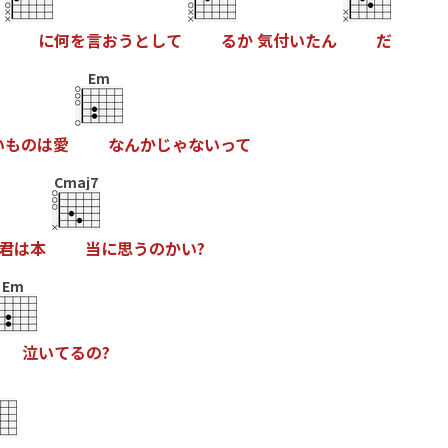
に
何
を
言
お
う
と
し
て
る
か
気
付
い
た
ん
だ
Em
い
も
の
は
愛
な
ん
か
じ
ゃ
な
い
っ
て
Cmaj7
君
は
本
当
に
思
う
の
か
い
?
Em
泣
い
て
る
の
?