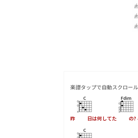
楽譜タップで自動スクロー
C
Fdim
昨
日
は
何
し
て
た
の
?
C