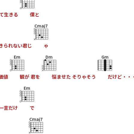
て
生
き
る
僕
と
Cmaj7
き
ら
れ
な
い
君
じ
ゃ
Em
Dm
Gm
価
値
観
が
君
を
悩
ま
せ
た
そ
り
ゃ
そ
う
だ
け
ど
・
・
Em
一
言
だ
け
で
Cmaj7