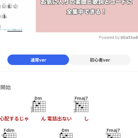
Powered by 
GliaStud
Mute
通常ver
初心者ver
ル開始
Dm
Fmaj7
心
配
す
る
じ
ゃ
ん
電
話
出
な
い
し
Fdim
Dm
Fmaj7