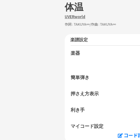
体温
UVERworld
作詞 :
TAKUYA∞
/作曲 :
TAKUYA∞
楽譜設定
楽器
簡単弾き
押さえ方表示
利き手
マイコード設定
コード