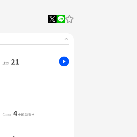
21
速さ
4
Capo
★簡単弾き