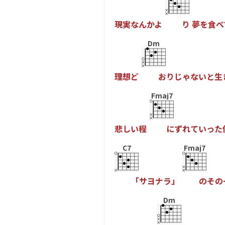
現
実
な
ん
か
よ
り
夢
を
食
べ
Dm
理
想
ど
お
り
じ
ゃ
な
い
と
生
Fmaj7
悲
し
い
程
に
ず
れ
て
い
っ
た
C7
Fmaj7
「
サ
ヨ
ナ
ラ
」
の
そ
の
Dm