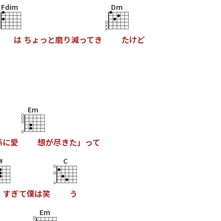
Fdim
Dm
は
ち
ょ
っ
と
磨
り
減
っ
て
き
た
け
ど
Em
係
に
愛
想
が
尽
き
た
」
っ
て
#
C
す
ぎ
て
僕
は
笑
う
Em