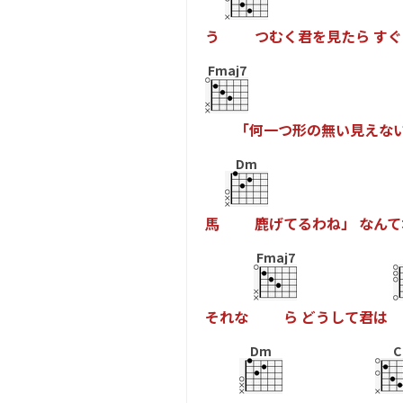
う
つ
む
く
君
を
見
た
ら
す
ぐ
Fmaj7
「
何
一
つ
形
の
無
い
見
え
な
Dm
馬
鹿
げ
て
る
わ
ね
」
な
ん
て
Fmaj7
そ
れ
な
ら
ど
う
し
て
君
は
Dm
C