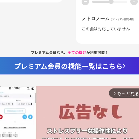
ー
+
メトロノーム
（プレミアム限定機能）
この曲は対応していません
プレミアム会員なら、
全ての機能
が利用可能！
プレミアム会員の機能一覧はこちら
もっと見る
arrow_forward_ios