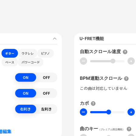
U-FRET機能
自動スクロール速度
ギター
ウクレレ
ピアノ
ー
+
ベース
パワーコード
ON
OFF
BPM連動スクロール
この曲は対応していません
ON
OFF
カポ
右利き
左利き
ー
+
曲のキー
（プレミアム限定機能）
譜編集