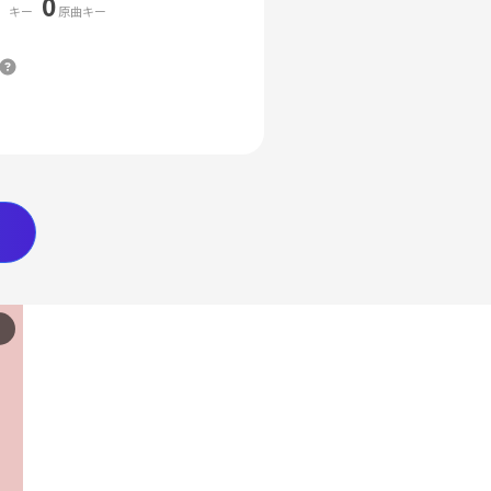
0
キー
原曲キー