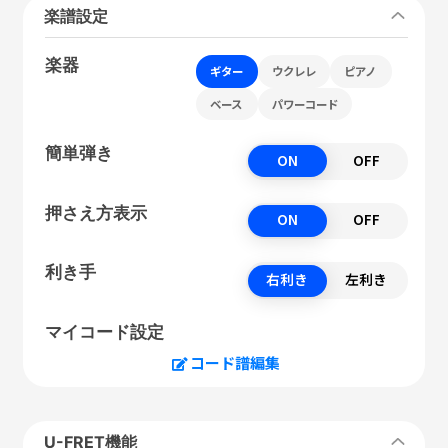
楽譜設定
楽器
ギター
ウクレレ
ピアノ
ベース
パワーコード
簡単弾き
ON
OFF
押さえ方表示
ON
OFF
利き手
右利き
左利き
マイコード設定
コード譜編集
U-FRET機能