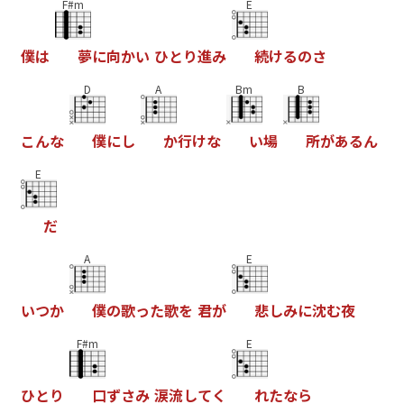
F#m
E
僕
は
夢
に
向
か
い
ひ
と
り
進
み
続
け
る
の
さ
D
A
Bm
B
こ
ん
な
僕
に
し
か
行
け
な
い
場
所
が
あ
る
ん
E
だ
A
E
い
つ
か
僕
の
歌
っ
た
歌
を
君
が
悲
し
み
に
沈
む
夜
F#m
E
ひ
と
り
口
ず
さ
み
涙
流
し
て
く
れ
た
な
ら