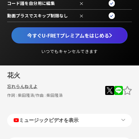
コード譜を自分用に編集
×
動画プラスでスキップ制限なし
×
今すぐU-FRETプレミアムをはじめる
いつでもキャンセルできます
花火
忘れらんねえよ
作詞 :
柴田隆浩
/作曲 :
柴田隆浩
ミュージックビデオを表示