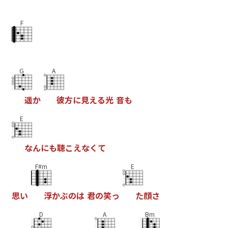
F
G
A
遥
か
彼
方
に
見
え
る
光
音
も
E
な
ん
に
も
聴
こ
え
な
く
て
F#m
E
思
い
浮
か
ぶ
の
は
君
の
笑
っ
た
顔
さ
D
A
Bm