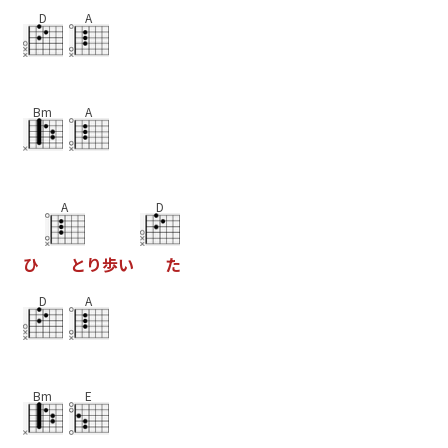
D
A
Bm
A
A
D
ひ
と
り
歩
い
た
D
A
Bm
E