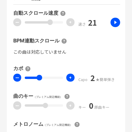
自動スクロール速度
21
ー
+
速さ
BPM連動スクロール
この曲は対応していません
カポ
2
ー
+
Capo
★簡単弾き
曲のキー
（プレミアム限定機能）
0
ー
+
キー
原曲キー
メトロノーム
（プレミアム限定機能）