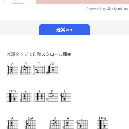
Powered by 
GliaStudios
Mute
通常ver
楽譜タップで自動スクロール開始
A
D
E
C#
F#m
A
B
D
E
A
E/A
D
A
E
F#m