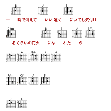
D
A
Bm
一
瞬
で
消
え
て
い
い
遠
く
に
い
て
も
気
付
け
C#m
D
E
A
B/A
る
く
ら
い
の
花
火
に
な
れ
た
ら
D
A
B/A
D
A
F#m
C#
A
B
D
E