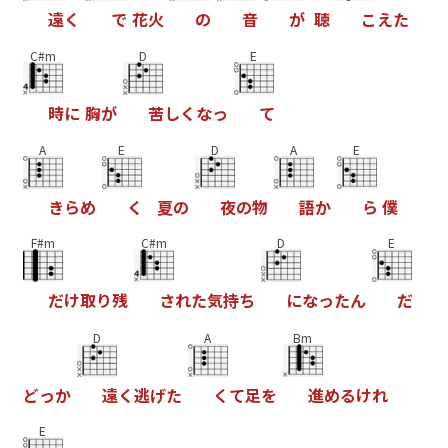
遠
く
で
花
火
の
音
が
聴
こ
え
た
C#m
D
E
時
に
胸
が
苦
し
く
な
っ
て
A
E
D
A
E
き
ら
め
く
夏
の
夜
の
物
語
か
ら
僕
F#m
C#m
D
E
だ
け
取
り
残
さ
れ
た
気
持
ち
に
な
っ
た
ん
だ
D
A
Bm
ど
っ
か
遠
く
逃
げ
た
く
て
足
を
進
め
る
け
れ
E