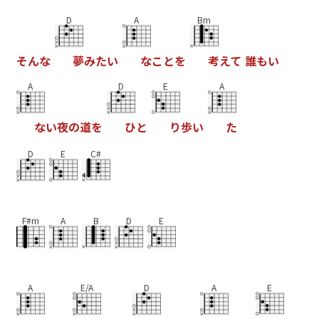
D
A
Bm
そ
ん
な
夢
み
た
い
な
こ
と
を
考
え
て
誰
も
い
A
D
E
A
な
い
夜
の
道
を
ひ
と
り
歩
い
た
D
E
C#
F#m
A
B
D
E
A
E/A
D
A
E