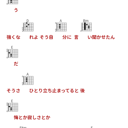
う
D
A
Bm
強
く
な
れ
よ
そ
う
自
分
に
言
い
聞
か
せ
た
ん
E
だ
A
そ
う
さ
ひ
と
り
立
ち
止
ま
っ
て
る
と
後
E
悔
と
か
寂
し
さ
と
か
F#m
E