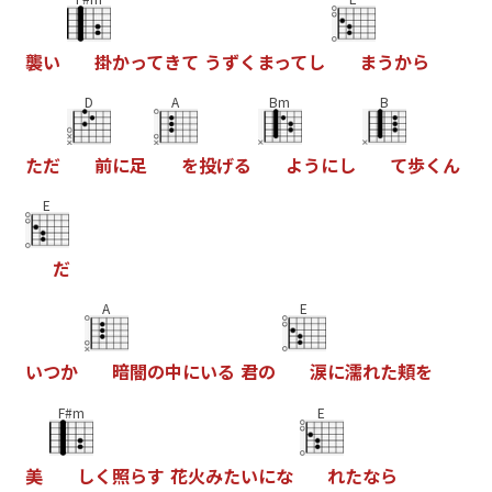
襲
い
掛
か
っ
て
き
て
う
ず
く
ま
っ
て
し
ま
う
か
ら
D
A
Bm
B
た
だ
前
に
足
を
投
げ
る
よ
う
に
し
て
歩
く
ん
E
だ
A
E
い
つ
か
暗
闇
の
中
に
い
る
君
の
涙
に
濡
れ
た
頬
を
F#m
E
美
し
く
照
ら
す
花
火
み
た
い
に
な
れ
た
な
ら