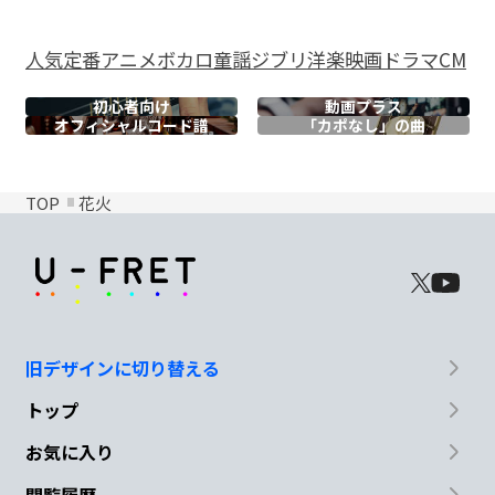
人気
定番
アニメ
ボカロ
童謡
ジブリ
洋楽
映画
ドラマ
CM
初心者向け
動画プラス
オフィシャル
コード譜
「カポなし」の曲
TOP
花火
旧デザインに切り替える
トップ
お気に入り
閲覧履歴