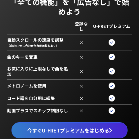
「全ての機能」を
「広告なし」で始
めよう
登録な
U-FRETプレミアム
し
自動スクロールの速度を調整
×
（曲のBPMに合わせた自動調整もあり）
曲のキーを変更
×
お気に入りに上限なしで曲を追
×
加
メトロノームを使用
×
コード譜を自分用に編集
×
動画プラスでスキップ制限なし
×
今すぐU-FRETプレミアムをはじめる