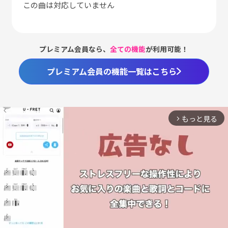
この曲は対応していません
プレミアム会員なら、
全ての機能
が利用可能！
プレミアム会員の機能一覧はこちら
もっと見る
arrow_forward_ios