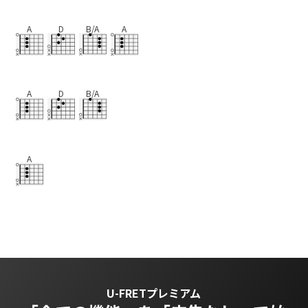
A
D
B/A
A
A
D
B/A
A
U-FRETプレミアム