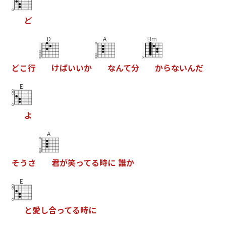
ど
D
A
Bm
ど
こ
行
け
ば
い
い
か
な
ん
て
分
か
ら
な
い
ん
だ
E
よ
A
そ
う
さ
君
が
笑
っ
て
る
時
に
誰
か
E
と
愛
し
合
っ
て
る
時
に