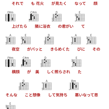
そ
れ
で
も
花
火
が
見
た
く
な
っ
て
顔
F#m
C#m
D
E
上
げ
た
ら
隣
に
浴
衣
の
君
が
い
て
A
E
D
A
E
夜
空
が
パ
ッ
と
き
ら
め
く
た
び
に
そ
の
F#m
C#m
D
E
横
顔
が
美
し
く
照
ら
さ
れ
た
D
A
Bm
そ
ん
な
こ
と
想
像
し
て
気
持
ち
悪
い
な
っ
て
思
E