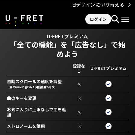
旧デザインに切り替える
ログイン
U-FRETプレミアム
「全ての機能」を
「広告なし」で始
めよう
登録な
U-FRETプレミアム
し
自動スクロールの速度を調整
×
（曲のBPMに合わせた自動調整もあり）
曲のキーを変更
×
お気に入りに上限なしで曲を追
×
加
メトロノームを使用
×