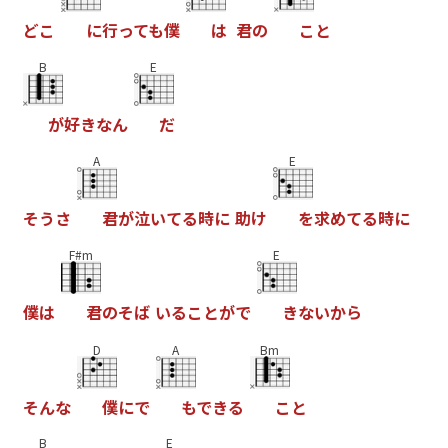
ど
こ
に
行
っ
て
も
僕
は
君
の
こ
と
B
E
が
好
き
な
ん
だ
A
E
そ
う
さ
君
が
泣
い
て
る
時
に
助
け
を
求
め
て
る
時
に
F#m
E
僕
は
君
の
そ
ば
い
る
こ
と
が
で
き
な
い
か
ら
D
A
Bm
そ
ん
な
僕
に
で
も
で
き
る
こ
と
B
E