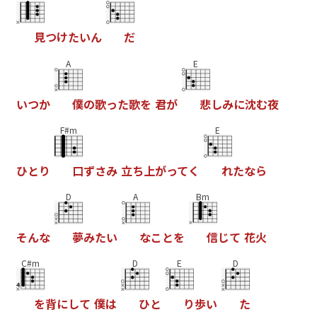
見
つ
け
た
い
ん
だ
A
E
い
つ
か
僕
の
歌
っ
た
歌
を
君
が
悲
し
み
に
沈
む
夜
F#m
E
ひ
と
り
口
ず
さ
み
立
ち
上
が
っ
て
く
れ
た
な
ら
D
A
Bm
そ
ん
な
夢
み
た
い
な
こ
と
を
信
じ
て
花
火
C#m
D
E
D
を
背
に
し
て
僕
は
ひ
と
り
歩
い
た