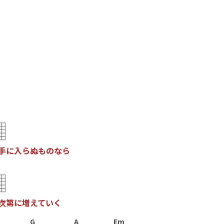
手
に
入
ら
ぬ
も
の
な
ら
次
第
に
増
え
て
い
く
G
A
Em