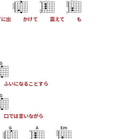
ず
に
出
か
け
て
震
え
て
も
G
ふ
い
に
な
る
こ
と
す
ら
G
口
で
は
言
い
な
が
ら
G
A
Em