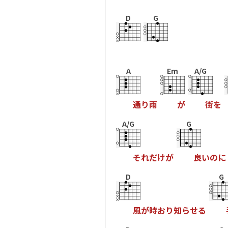
D
G
A
Em
A/G
通
り
雨
が
街
を
A/G
G
そ
れ
だ
け
が
良
い
の
に
D
G
風
が
時
お
り
知
ら
せ
る