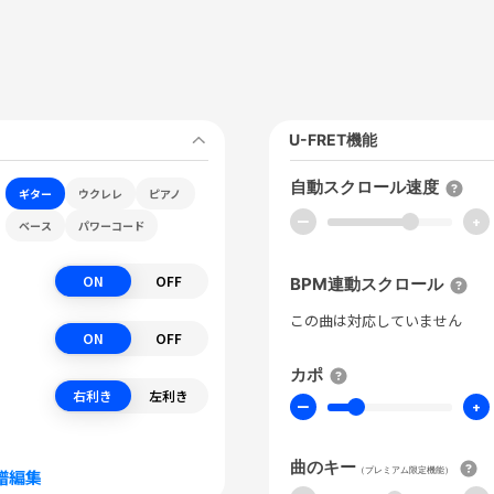
U-FRET機能
自動スクロール速度
ギター
ウクレレ
ピアノ
ー
+
ベース
パワーコード
ON
OFF
BPM連動スクロール
この曲は対応していません
ON
OFF
カポ
右利き
左利き
ー
+
曲のキー
（プレミアム限定機能）
譜編集