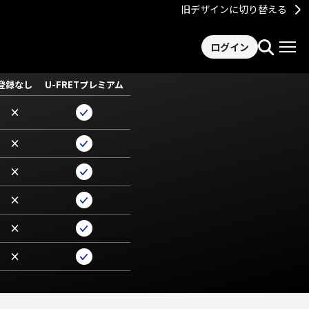
旧デザインに切り替える
ログイン
登録なし
U-FRETプレミアム
×
×
×
×
×
×