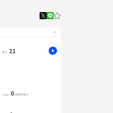
21
速さ
0
Capo
★簡単弾き