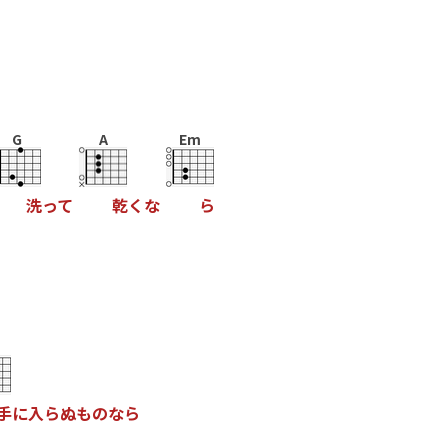
G
A
Em
洗
っ
て
乾
く
な
ら
手
に
入
ら
ぬ
も
の
な
ら