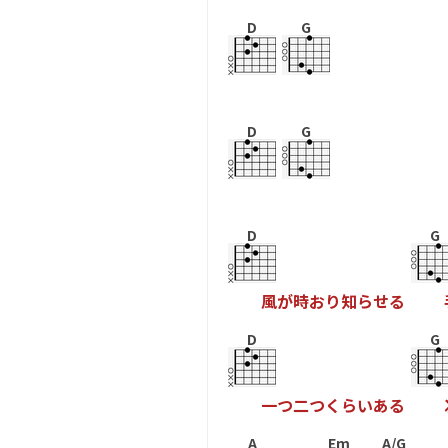
D
G
D
G
D
G
風
が
時
お
り
知
ら
せ
る
D
G
一
つ
二
つ
く
ら
い
あ
る
A
Em
A/G