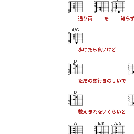
通
り
雨
を
知
ら
A/G
歩
け
た
ら
良
い
け
ど
D
た
だ
の
雲
行
き
の
せ
い
で
D
数
え
き
れ
な
い
く
ら
い
と
A
Em
A/G