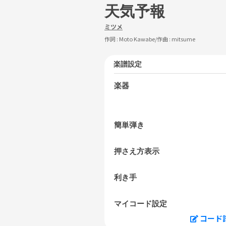
天気予報
ミツメ
作詞 :
Moto Kawabe
/作曲 :
mitsume
楽譜設定
楽器
簡単弾き
押さえ方表示
利き手
マイコード設定
コード