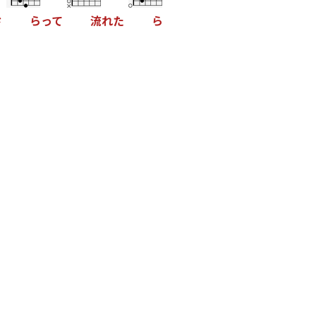
さ
ら
っ
て
流
れ
た
ら