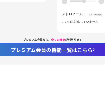
ー
+
メトロノーム
（プレミアム限定機能）
この曲は対応していません
プレミアム会員なら、
全ての機能
が利用可能！
プレミアム会員の機能一覧はこちら
Loaded
:
98.37%
/
nmute