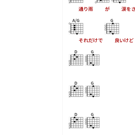
通
り
雨
が
涙
を
A/G
G
そ
れ
だ
け
で
良
い
け
ど
D
G
D
G
D
G