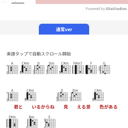
Powered by 
GliaStudios
Mute
通常ver
楽譜タップで自動スクロール開始
A
C#m
D
Dm
C#m
F#m7
F
G
A
C#m
D
Dm
C#m
君
と
い
る
か
ら
ね
見
え
る
景
色
が
あ
る
F#m
Bm
E