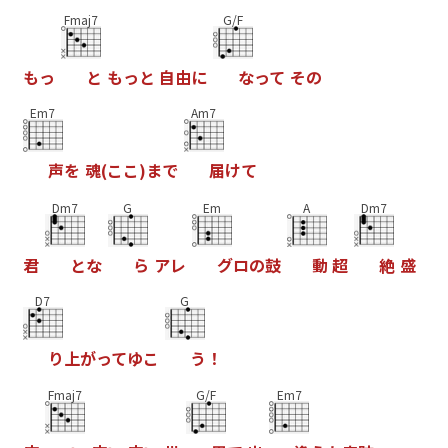
Fmaj7
G/F
も
っ
と
も
っ
と
自
由
に
な
っ
て
そ
の
Em7
Am7
声
を
魂
(
こ
こ
)
ま
で
届
け
て
Dm7
G
Em
A
Dm7
君
と
な
ら
ア
レ
グ
ロ
の
鼓
動
超
絶
盛
D7
G
り
上
が
っ
て
ゆ
こ
う
！
Fmaj7
G/F
Em7