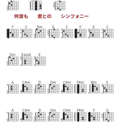
何
度
も
君
と
の
シ
ン
フ
ォ
ニ
ー
F
C
Dm
G
C
F
E
C
Dm
Esus4
E
A
C#m
D
Dm
C#m
F#m
Bm
E
A
C#m
D
Dm
C#m
F#m
F
G