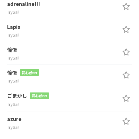
adrenaline!!!
TrySail
Lapis
TrySail
憧憬
TrySail
憧憬
初心者ver
TrySail
ごまかし
初心者ver
TrySail
azure
TrySail