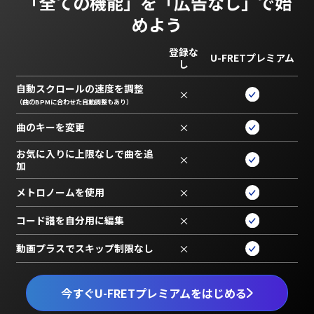
「全ての機能」を
「広告なし」で始
めよう
登録な
U-FRETプレミアム
し
自動スクロールの速度を調整
×
（曲のBPMに合わせた自動調整もあり）
曲のキーを変更
×
お気に入りに上限なしで曲を追
×
加
メトロノームを使用
×
コード譜を自分用に編集
×
動画プラスでスキップ制限なし
×
今すぐU-FRETプレミアムをはじめる