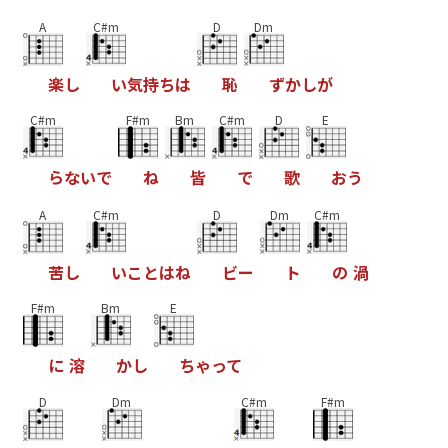
A
C#m
D
Dm
楽
し
い
気
持
ち
は
恥
ず
か
し
が
C#m
F#m
Bm
C#m
D
E
ら
な
い
で
ね
皆
で
歌
お
う
A
C#m
D
Dm
C#m
苦
し
い
こ
と
は
ね
ビ
ー
ト
の
渦
F#m
Bm
E
に
溶
か
し
ち
ゃ
っ
て
D
Dm
C#m
F#m