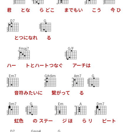
君
と
な
ら
ど
こ
ま
で
も
い
こ
う
今
ひ
D7
G
と
つ
に
な
れ
る
Fmaj7
G/F
ハ
ー
ト
と
ハ
ー
ト
つ
な
ぐ
ア
ー
チ
は
Em7
G#dim
Am7
G
音
符
み
た
い
に
繋
が
っ
て
る
Dm7
G
Em
A
Dm7
虹
色
の
ス
テ
ー
ジ
ほ
ら
リ
ピ
ー
ト
D7
Gsus4
G