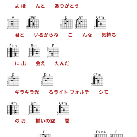
よ
ほ
ん
と
あ
り
が
と
う
A
C#m
D
Dm
C#m
君
と
い
る
か
ら
ね
こ
ん
な
気
持
ち
F#m
Bm
E
に
出
会
え
た
ん
だ
D
Dm
C#m
キ
ラ
キ
ラ
光
る
ラ
イ
ト
フ
ォ
ル
テ
シ
モ
F#m
Bm
C#m
の
お
揃
い
の
空
間
D
Esus4
E