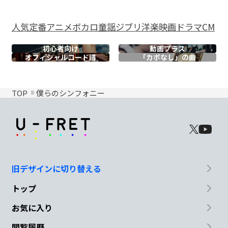
人気
定番
アニメ
ボカロ
童謡
ジブリ
洋楽
映画
ドラマ
CM
初心者向け
動画プラス
オフィシャル
コード譜
「カポなし」の曲
TOP
僕らのシンフォニー
旧デザインに切り替える
トップ
お気に入り
閲覧履歴