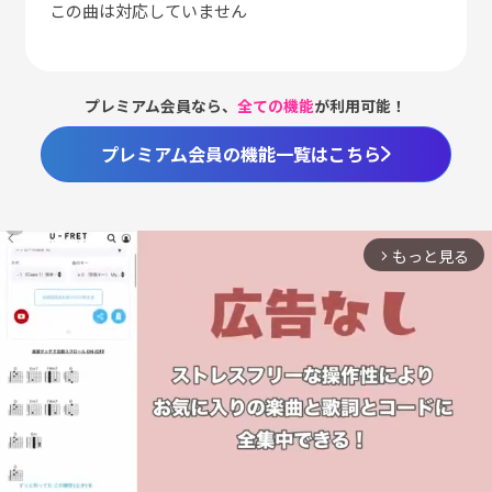
この曲は対応していません
プレミアム会員なら、
全ての機能
が利用可能！
プレミアム会員の機能一覧はこちら
もっと見る
arrow_forward_ios