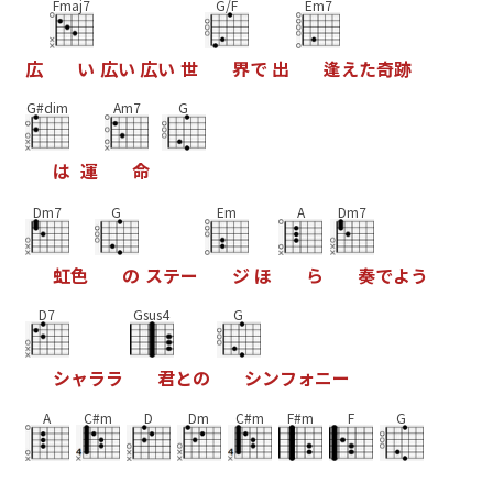
Fmaj7
G/F
Em7
広
い
広
い
広
い
世
界
で
出
逢
え
た
奇
跡
G#dim
Am7
G
は
運
命
Dm7
G
Em
A
Dm7
虹
色
の
ス
テ
ー
ジ
ほ
ら
奏
で
よ
う
D7
Gsus4
G
シ
ャ
ラ
ラ
君
と
の
シ
ン
フ
ォ
ニ
ー
A
C#m
D
Dm
C#m
F#m
F
G