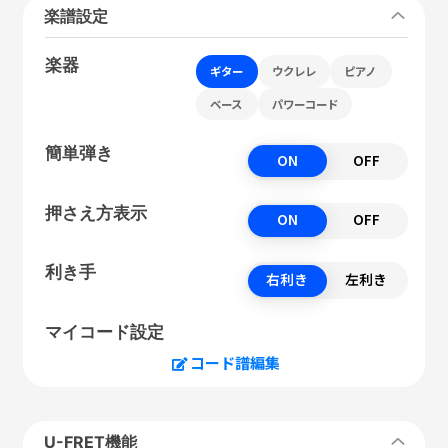
楽譜設定
楽器
ギター
ウクレレ
ピアノ
ベース
パワーコード
簡単弾き
ON
OFF
押さえ方表示
ON
OFF
利き手
右利き
左利き
マイコード設定
コード譜編集
U-FRET機能