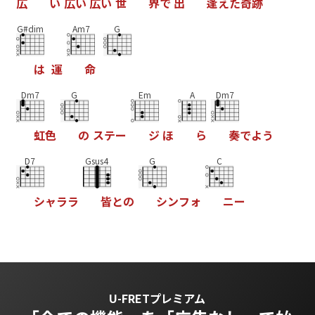
広
い
広
い
広
い
世
界
で
出
逢
え
た
奇
跡
G#dim
Am7
G
は
運
命
Dm7
G
Em
A
Dm7
虹
色
の
ス
テ
ー
ジ
ほ
ら
奏
で
よ
う
D7
Gsus4
G
C
シ
ャ
ラ
ラ
皆
と
の
シ
ン
フ
ォ
ニ
ー
U-FRETプレミアム