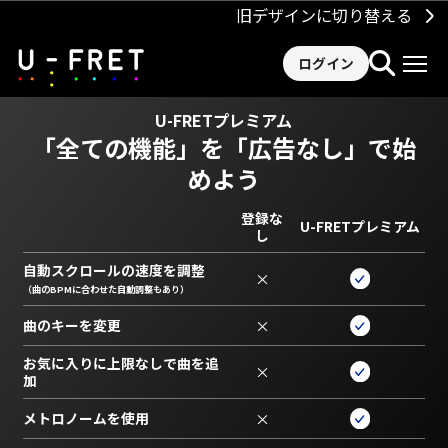
旧デザインに切り替える
ログイン
U-FRETプレミアム
「全ての機能」を
「広告なし」で始
めよう
登録な
U-FRETプレミアム
し
自動スクロールの速度を調整
×
（曲のBPMに合わせた自動調整もあり）
曲のキーを変更
×
お気に入りに上限なしで曲を追
×
加
メトロノームを使用
×