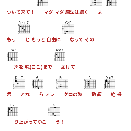
つ
い
て
来
て
！
マ
ダ
マ
ダ
魔
法
は
続
く
よ
Fmaj7
G/F
も
っ
と
も
っ
と
自
由
に
な
っ
て
そ
の
Em7
Am7
声
を
魂
(
こ
こ
)
ま
で
届
け
て
Dm7
G
Em
A
Dm7
君
と
な
ら
ア
レ
グ
ロ
の
鼓
動
超
絶
盛
D7
G
り
上
が
っ
て
ゆ
こ
う
！