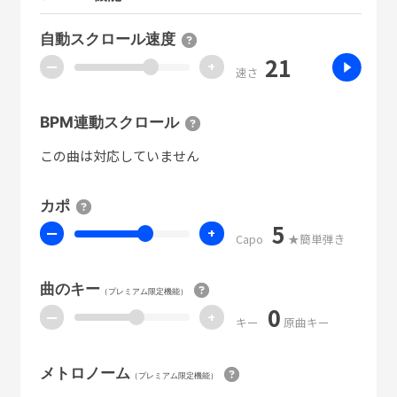
自動スクロール速度
21
ー
+
速さ
BPM連動スクロール
この曲は対応していません
カポ
5
ー
+
Capo
★簡単弾き
曲のキー
（プレミアム限定機能）
0
ー
+
キー
原曲キー
メトロノーム
（プレミアム限定機能）