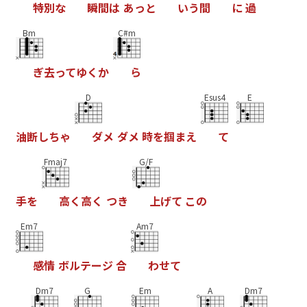
特
別
な
瞬
間
は
あ
っ
と
い
う
間
に
過
Bm
C#m
ぎ
去
っ
て
ゆ
く
か
ら
D
Esus4
E
油
断
し
ち
ゃ
ダ
メ
ダ
メ
時
を
掴
ま
え
て
Fmaj7
G/F
手
を
高
く
高
く
つ
き
上
げ
て
こ
の
Em7
Am7
感
情
ボ
ル
テ
ー
ジ
合
わ
せ
て
Dm7
G
Em
A
Dm7